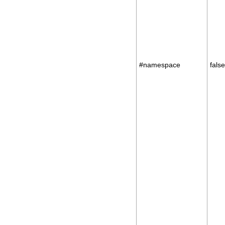
#namespace
false