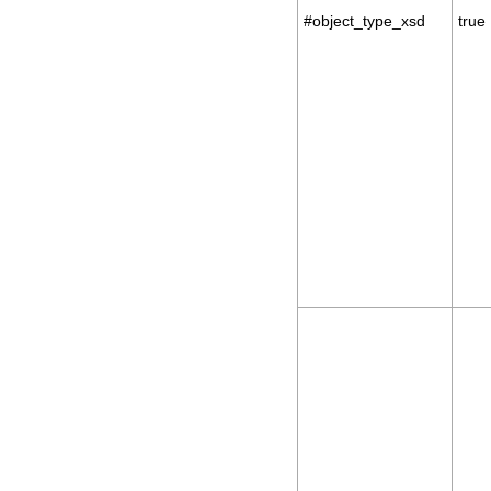
#object_type_xsd
true