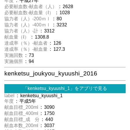
年度
: 平成27年
必要献血数-献血者（人）
: 2628
必要献血数-献血量（ℓ）
: 1028
協力者（人）-200ｍｌ
: 80
協力者（人）-400ｍｌ
: 3232
協力者（人）-計
: 3312
献血量（ℓ）
: 1308.8
達成率（％）-献血者
: 126
達成率（％）-献血量
: 127.3
実施回数
: 73
実施個所
: 94
kenketsu_joukyou_kyuushi_2016
「kenketsu_kyuushi_1」をアプリで見る
label
: kenketsu_kyuushi_1
年度
: 平成5年
献血目標_200ml
: 3090
献血目標_400ml
: 1750
献血目標_成 分
: 440
献血本数_200ml
: 3037