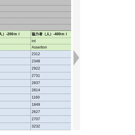
）-200ｍｌ
協力者（人）-400ｍｌ
協力者（人）-成分
協力
int
int
int
Assertion
Assertion
Asser
2312
182
3739
2348
89
3737
2922
76
3832
2731
76
3559
2837
85
3634
2814
32
3531
1160
1401
1849
2230
2627
3044
2707
2964
3232
3312