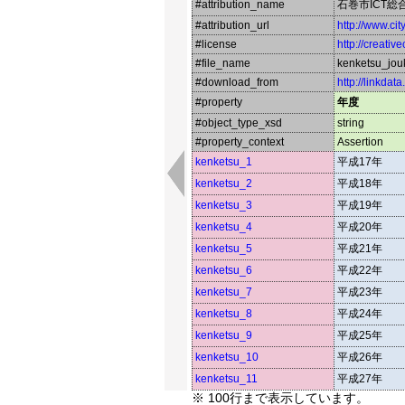
#attribution_name
石巻市ICT総
#attribution_url
http://www.cit
#license
http://creati
#file_name
kenketsu_jou
#download_from
http://linkdat
#property
年度
#object_type_xsd
string
#property_context
Assertion
kenketsu_1
平成17年
kenketsu_2
平成18年
kenketsu_3
平成19年
kenketsu_4
平成20年
kenketsu_5
平成21年
kenketsu_6
平成22年
kenketsu_7
平成23年
kenketsu_8
平成24年
kenketsu_9
平成25年
kenketsu_10
平成26年
kenketsu_11
平成27年
※ 100行まで表示しています。