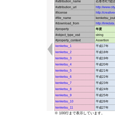
#attribution_name
石巻市ICT総
#attribution_url
http://www.cit
#license
http://creati
#file_name
kenketsu_jou
#download_from
http://linkdat
#property
年度
#object_type_xsd
string
#property_context
Assertion
kenketsu_1
平成17年
kenketsu_2
平成18年
kenketsu_3
平成19年
kenketsu_4
平成20年
kenketsu_5
平成21年
kenketsu_6
平成22年
kenketsu_7
平成23年
kenketsu_8
平成24年
kenketsu_9
平成25年
kenketsu_10
平成26年
kenketsu_11
平成27年
※ 100行まで表示しています。