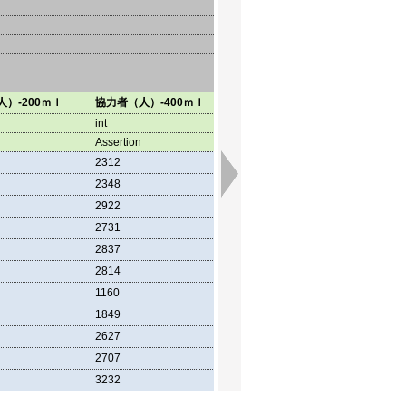
）-200ｍｌ
協力者（人）-400ｍｌ
協力者（人）-成分
協力
int
int
int
Assertion
Assertion
Asser
2312
182
3739
2348
89
3737
2922
76
3832
2731
76
3559
2837
85
3634
2814
32
3531
1160
1401
1849
2230
2627
3044
2707
2964
3232
3312