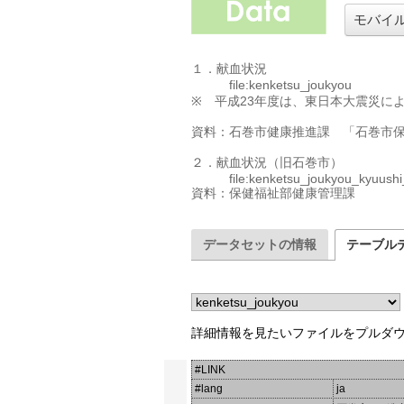
モバイ
１．献血状況

　　　file:kenketsu_joukyou

※　平成23年度は、東日本大震災に
資料：石巻市健康推進課　「石巻市保
２．献血状況（旧石巻市）

　　　file:kenketsu_joukyou_kyuushi
データセットの情報
テーブル
詳細情報を見たいファイルをプルダ
#LINK
#lang
ja