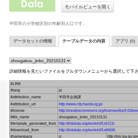
モバイルビューを開く
半田市の小学校区別の年齢別人口です。
データセットの情報
テーブルデータの内容
アプリ (0)
詳細情報を見たいファイルをプルダウンメニューから選択して下
#LINK
#lang
ja
#attribution_name
半田市企画課
#attribution_url
http://www.city.handa.lg.jp/
#license
http://creativecommons.org/licenses/by/3.0/dee
#file_name
shougakou_jinko_20210131
#template_generated_from
http://linkdata.org/work/rdf1s5111i
#download_from
http://linkdata.org/work/rdf1s8608i
#namespace
ic
http://imi.ipa.go.jp