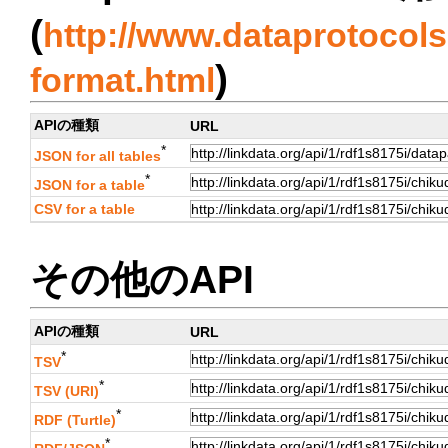
(
http://www.dataprotocols.
)
format.html
APIの種類
URL
*
JSON for all tables
*
JSON for a table
CSV for a table
その他のAPI
APIの種類
URL
*
TSV
*
TSV (URI)
*
RDF (Turtle)
*