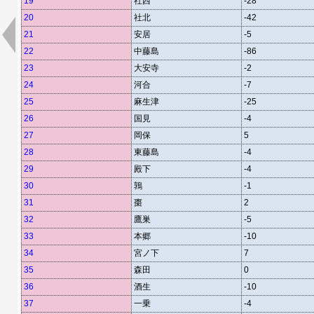
19
社西
-28
20
社北
-42
21
安居
-5
22
中藤島
-86
23
大安寺
-2
24
河合
-7
25
麻生津
-25
26
国見
-4
27
岡保
5
28
東藤島
-4
29
殿下
-4
30
鶉
-1
31
棗
2
32
鷹巣
-5
33
本郷
-10
34
宮ノ下
7
35
森田
0
36
酒生
-10
37
一乗
-4