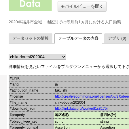
モバイルビューを開く
2020年福井市全域・地区別での毎月前1ヵ月における人口動態
データセットの情報
テーブルデータの内容
アプリ (0)
詳細情報を見たいファイルをプルダウンメニューから選択して下
#LINK
#lang
ja
#attribution_name
fukuishi
#license
http://creativecommons.org/licenses/by/3.0/dee
#file_name
chikudoutai202004
#download_from
http://linkdata.org/work/rdf1s8175i
#property
地区名称
前月比(計)
#object_type_xsd
string
string
#property_context
Assertion
Assertion