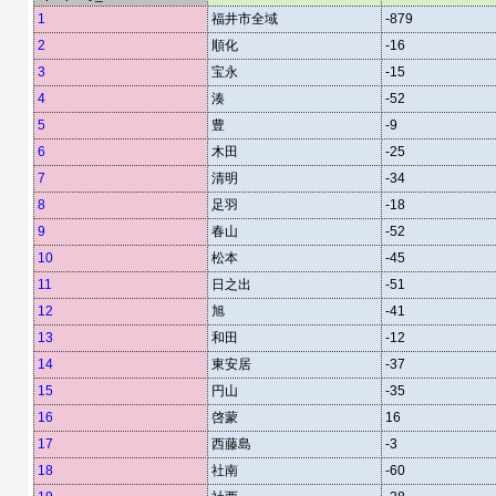
1
福井市全域
-879
2
順化
-16
3
宝永
-15
4
湊
-52
5
豊
-9
6
木田
-25
7
清明
-34
8
足羽
-18
9
春山
-52
10
松本
-45
11
日之出
-51
12
旭
-41
13
和田
-12
14
東安居
-37
15
円山
-35
16
啓蒙
16
17
西藤島
-3
18
社南
-60