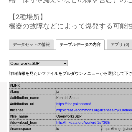
【2種場所】

データセットの情報
テーブルデータの内容
アプリ (0)
詳細情報を見たいファイルをプルダウンメニューから選択して下
#LINK
#lang
ja
#attribution_name
Kenichi Shida
#attribution_url
https://sbc.yokohama/
#license
http://creativecommons.org/licenses/by/3.0/dee
#file_name
OpenworksSBP
#download_from
http://linkdata.org/work/rdf1s7368i
#namespace
ic
https://imi.go.jp/n