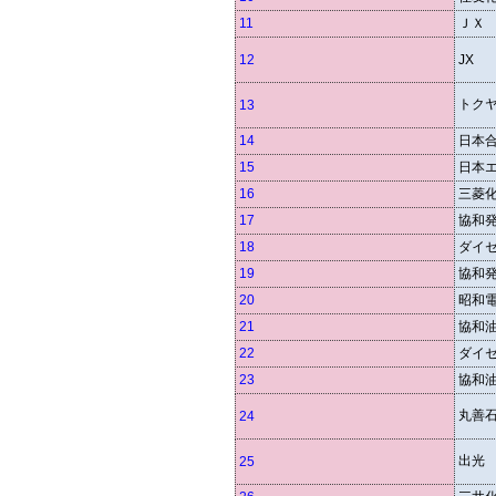
11
ＪＸ
12
JX
トク
13
14
日本
15
日本
16
三菱
17
協和
18
ダイ
19
協和
20
昭和
21
協和
22
ダイ
23
協和
丸善
24
出光
25