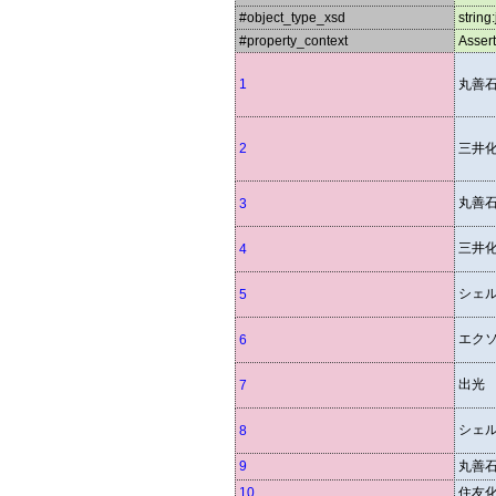
#object_type_xsd
string:
#property_context
Assert
1
丸善
2
三井
丸善
3
三井
4
シェ
5
エク
6
出光
7
シェ
8
9
丸善
10
住友