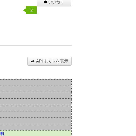
いいね！
2
APIリストを表示
説明