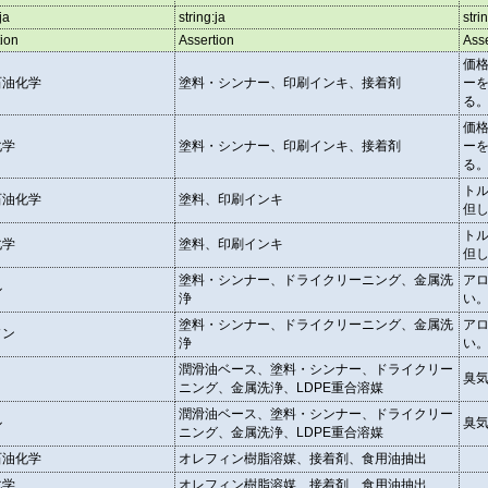
ja
string:ja
stri
ion
Assertion
Asse
価
石油化学
塗料・シンナー、印刷インキ、接着剤
ー
る
価
化学
塗料・シンナー、印刷インキ、接着剤
ー
る
ト
石油化学
塗料、印刷インキ
但し
ト
化学
塗料、印刷インキ
但し
塗料・シンナー、ドライクリーニング、金属洗
ア
ル
浄
い
塗料・シンナー、ドライクリーニング、金属洗
ア
ソン
浄
い
潤滑油ベース、塗料・シンナー、ドライクリー
臭
ニング、金属洗浄、LDPE重合溶媒
潤滑油ベース、塗料・シンナー、ドライクリー
ル
臭
ニング、金属洗浄、LDPE重合溶媒
石油化学
オレフィン樹脂溶媒、接着剤、食用油抽出
化学
オレフィン樹脂溶媒、接着剤、食用油抽出