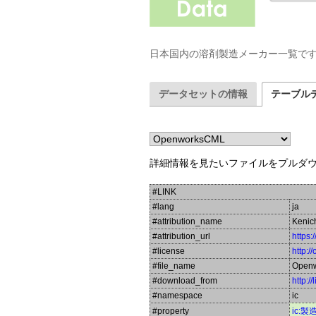
日本国内の溶剤製造メーカー一覧で
データセットの情報
テーブル
詳細情報を見たいファイルをプルダ
#LINK
#lang
ja
#attribution_name
Kenic
#attribution_url
https:
#license
http:/
#file_name
Open
#download_from
http:/
#namespace
ic
#property
ic:製