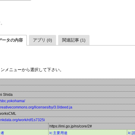
す。
データの内容
アプリ (0)
関連記事 (1)
ウンメニューから選択して下さい。
hi Shida
//sbc.yokohama/
/creativecommons.org/licenses/by/3.0/deed.ja
worksCML
/linkdata.org/work/rdf1s7325i
https://imi.go.jp/ns/core/2#
造者
ic:主要用途
ic: