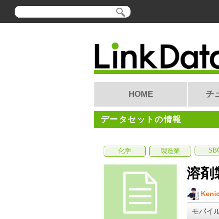
HOME
チ
データセットの情報
SB
化学
製造業
溶剤
Kenic
モバイ