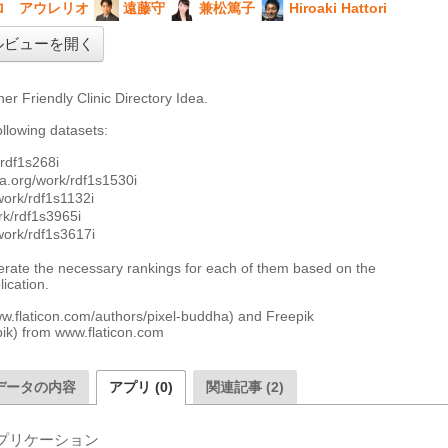
ロ アウレリオ
遠藤守
兼松篤子
Hiroaki Hattori
ルビューを開く
r Friendly Clinic Directory Idea.

llowing datasets:

df1s268i

g/work/rdf1s1530i

k/rdf1s1132i

/rdf1s3965i

k/rdf1s3617i

erate the necessary rankings for each of them based on the 
ication.

w.flaticon.com/authors/pixel-buddha) and Freepik 
pik) from www.flaticon.com 
データの内容
アプリ (0)
関連記事 (2)
プリケーション