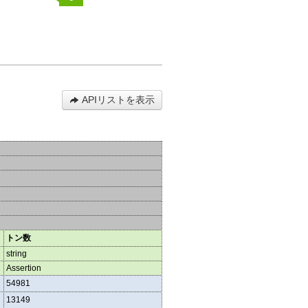
APIリストを表示
トン数
string
Assertion
54981
13149