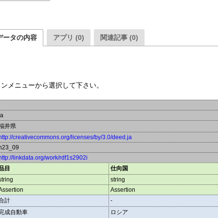
データの内容
アプリ (0)
関連記事 (0)
ウンメニューから選択して下さい。
ja
福井県
http://creativecommons.org/licenses/by/3.0/deed.ja
h23_09
http://linkdata.org/work/rdf1s2902i
品目
仕向国
string
string
Assertion
Assertion
合計
-
完成自動車
ロシア