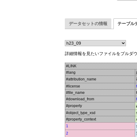
データセットの情報
テーブル
詳細情報を見たいファイルをプルダ
#LINK
#lang
#attribution_name
#license
#file_name
#download_from
#property
#object_type_xsd
#property_context
1
2