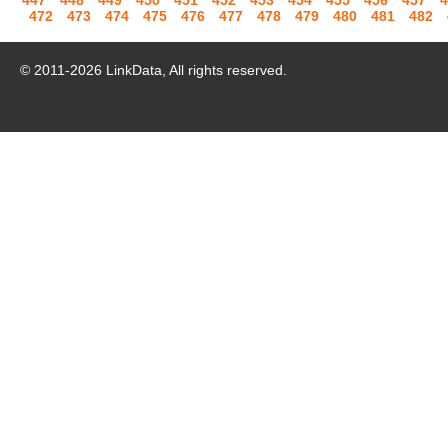
447
448
449
450
451
452
453
454
455
456
457
4
472
473
474
475
476
477
478
479
480
481
482
© 2011-
2026
LinkData, All rights reserved.