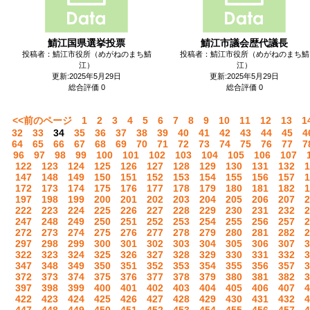
鯖江国県選挙投票
鯖江市議会歴代議長
投稿者：鯖江市役所（めがねのまち鯖
投稿者：鯖江市役所（めがねのまち鯖
江）
江）
更新:2025年5月29日
更新:2025年5月29日
総合評価 0
総合評価 0
<<前のページ
1
2
3
4
5
6
7
8
9
10
11
12
13
1
32
33
34
35
36
37
38
39
40
41
42
43
44
45
4
64
65
66
67
68
69
70
71
72
73
74
75
76
77
7
96
97
98
99
100
101
102
103
104
105
106
107
122
123
124
125
126
127
128
129
130
131
132
1
147
148
149
150
151
152
153
154
155
156
157
1
172
173
174
175
176
177
178
179
180
181
182
1
197
198
199
200
201
202
203
204
205
206
207
2
222
223
224
225
226
227
228
229
230
231
232
2
247
248
249
250
251
252
253
254
255
256
257
2
272
273
274
275
276
277
278
279
280
281
282
2
297
298
299
300
301
302
303
304
305
306
307
3
322
323
324
325
326
327
328
329
330
331
332
3
347
348
349
350
351
352
353
354
355
356
357
3
372
373
374
375
376
377
378
379
380
381
382
3
397
398
399
400
401
402
403
404
405
406
407
4
422
423
424
425
426
427
428
429
430
431
432
4