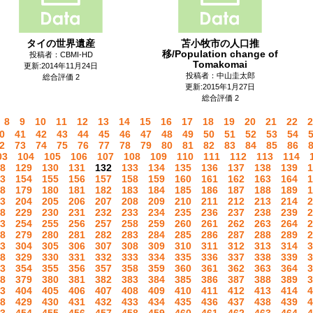
タイの世界遺産
苫小牧市の人口推
移/Population change of
投稿者：CBMI-HD
Tomakomai
更新:2014年11月24日
投稿者：中山圭太郎
総合評価 2
更新:2015年1月27日
総合評価 2
8
9
10
11
12
13
14
15
16
17
18
19
20
21
22
2
0
41
42
43
44
45
46
47
48
49
50
51
52
53
54
2
73
74
75
76
77
78
79
80
81
82
83
84
85
86
03
104
105
106
107
108
109
110
111
112
113
114
8
129
130
131
132
133
134
135
136
137
138
139
1
3
154
155
156
157
158
159
160
161
162
163
164
1
8
179
180
181
182
183
184
185
186
187
188
189
1
3
204
205
206
207
208
209
210
211
212
213
214
2
8
229
230
231
232
233
234
235
236
237
238
239
2
3
254
255
256
257
258
259
260
261
262
263
264
2
8
279
280
281
282
283
284
285
286
287
288
289
2
3
304
305
306
307
308
309
310
311
312
313
314
3
8
329
330
331
332
333
334
335
336
337
338
339
3
3
354
355
356
357
358
359
360
361
362
363
364
3
8
379
380
381
382
383
384
385
386
387
388
389
3
3
404
405
406
407
408
409
410
411
412
413
414
4
8
429
430
431
432
433
434
435
436
437
438
439
4