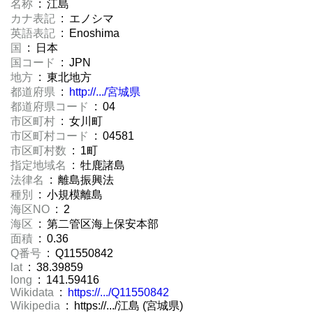
名称
: 江島
カナ表記
: エノシマ
英語表記
: Enoshima
国
: 日本
国コード
: JPN
地方
: 東北地方
都道府県
:
http://.../宮城県
都道府県コード
: 04
市区町村
: 女川町
市区町村コード
: 04581
市区町村数
: 1町
指定地域名
: 牡鹿諸島
法律名
: 離島振興法
種別
: 小規模離島
海区NO
: 2
海区
: 第二管区海上保安本部
面積
: 0.36
Q番号
: Q11550842
lat
: 38.39859
long
: 141.59416
Wikidata
:
https://.../Q11550842
Wikipedia
: https://.../江島 (宮城県)