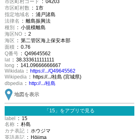
市区町村コード
: 04203
市区町村数
: 1市
指定地域名
: 浦戸諸島
法律名
: 離島振興法
種別
: 小規模離島
海区NO
: 2
海区
: 第二管区海上保安本部
面積
: 0.76
Q番号
: Q49645562
lat
: 38.333611111111
long
: 141.09666666667
Wikidata
:
https://.../Q49645562
Wikipedia
: https://.../桂島 (宮城県)
dbpedia
:
http://.../桂島
地図を表示
「15」をアプリで見る
label
: 15
名称
: 朴島
カナ表記
: ホウジマ
英語表記
: Hōjima