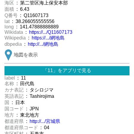
海区
: 第二管区海上保安本部
面積
: 6.43
Q番号
: Q11607173
lat
: 38.266055555556
long
: 141.47888888889
Wikidata
:
https://.../Q11607173
Wikipedia
:
https://.../網地島
dbpedia
:
http://.../網地島
地図を表示
「11」をアプリで見る
label
: 11
名称
: 田代島
カナ表記
: タシロジマ
英語表記
: Tashirojima
国
: 日本
国コード
: JPN
地方
: 東北地方
都道府県
:
http://.../宮城県
都道府県コード
: 04
市区町村
: 石巻市