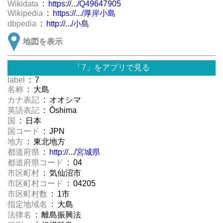
Wikidata
:
https://.../Q49647905
Wikipedia
:
https://.../厚岸小島
dbpedia
:
http://.../小島
地図を表示
「7」をアプリで見る
label
: 7
名称
: 大島
カナ表記
: オオシマ
英語表記
: Ōshima
国
: 日本
国コード
: JPN
地方
: 東北地方
都道府県
:
http://.../宮城県
都道府県コード
: 04
市区町村
: 気仙沼市
市区町村コード
: 04205
市区町村数
: 1市
指定地域名
: 大島
法律名
: 離島振興法