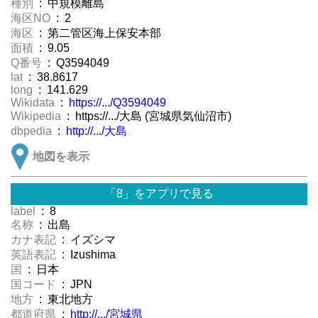
種別
: 中規模離島
海区NO
: 2
海区
: 第二管区海上保安本部
面積
: 9.05
Q番号
: Q3594049
lat
: 38.8617
long
: 141.629
Wikidata
:
https://.../Q3594049
Wikipedia
: https://.../大島 (宮城県気仙沼市)
dbpedia
:
http://.../大島
地図を表示
「8」をアプリで見る
label
: 8
名称
: 出島
カナ表記
: イズシマ
英語表記
: Izushima
国
: 日本
国コード
: JPN
地方
: 東北地方
都道府県
:
http://.../宮城県