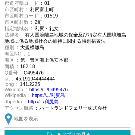
都道府県コード
: 01
市区町村
: 利尻富士町
市区町村コード
: 01519
市区町村数
: 2町
指定地域名
: 利尻・礼文
法律名
: 有人国境離島地域の保全及び特定有人国境離島
地域に係る地域社会の維持に関する特別措置法
種別
: 大規模離島
海区NO
: 1
海区
: 第一管区海上保安本部
面積
: 182.18
Q番号
: Q495476
lat
: 45.191944444444
long
: 141.2225
Wikidata
:
https://.../Q495476
Wikipedia
:
https://.../利尻島
dbpedia
:
http://.../利尻島
アクセス航路
: ハートランドフェリー株式会社
地図を表示
「6」をアプリで見る