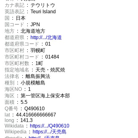
カナ表記
: テウリトウ
英語表記
: Teuri Island
国
: 日本
国コード
: JPN
地方
: 北海道地方
都道府県
:
http://.../北海道
都道府県コード
: 01
市区町村
: 羽幌町
市区町村コード
: 01484
市区町村数
: 1町
指定地域名
: 天売・焼尻焼
法律名
: 離島振興法
種別
: 小規模離島
海区NO
: 1
海区
: 第一管区海上保安本部
面積
: 5.5
Q番号
: Q490610
lat
: 44.416666666667
long
: 141.3
Wikidata
:
https://.../Q490610
Wikipedia
:
https://.../天売島