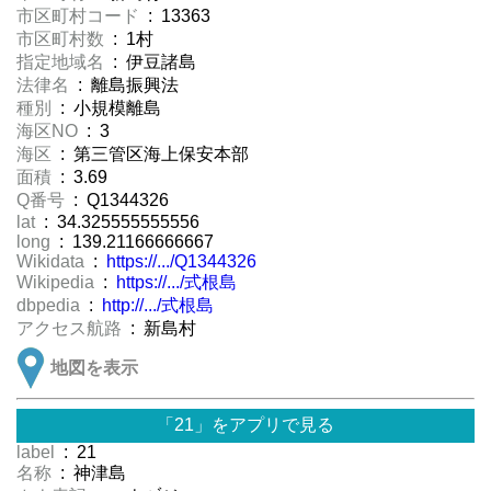
市区町村コード
: 13363
市区町村数
: 1村
指定地域名
: 伊豆諸島
法律名
: 離島振興法
種別
: 小規模離島
海区NO
: 3
海区
: 第三管区海上保安本部
面積
: 3.69
Q番号
: Q1344326
lat
: 34.325555555556
long
: 139.21166666667
Wikidata
:
https://.../Q1344326
Wikipedia
:
https://.../式根島
dbpedia
:
http://.../式根島
アクセス航路
: 新島村
地図を表示
「21」をアプリで見る
label
: 21
名称
: 神津島