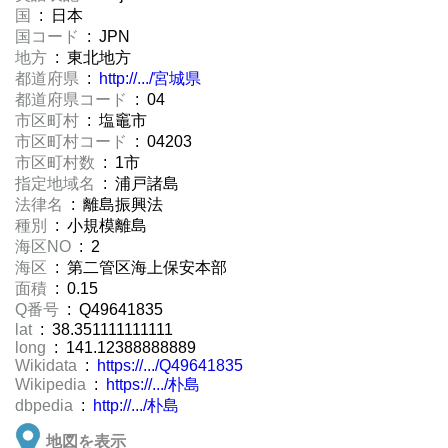
国
: 日本
国コード
: JPN
地方
: 東北地方
都道府県
:
http://.../宮城県
都道府県コード
: 04
市区町村
: 塩竈市
市区町村コード
: 04203
市区町村数
: 1市
指定地域名
: 浦戸諸島
法律名
: 離島振興法
種別
: 小規模離島
海区NO
: 2
海区
: 第二管区海上保安本部
面積
: 0.15
Q番号
: Q49641835
lat
: 38.351111111111
long
: 141.12388888889
Wikidata
:
https://.../Q49641835
Wikipedia
:
https://.../朴島
dbpedia
:
http://.../朴島
地図を表示