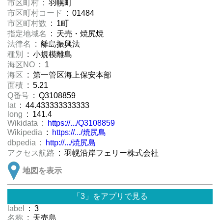
市区町村
: 羽幌町
市区町村コード
: 01484
市区町村数
: 1町
指定地域名
: 天売・焼尻焼
法律名
: 離島振興法
種別
: 小規模離島
海区NO
: 1
海区
: 第一管区海上保安本部
面積
: 5.21
Q番号
: Q3108859
lat
: 44.433333333333
long
: 141.4
Wikidata
:
https://.../Q3108859
Wikipedia
:
https://.../焼尻島
dbpedia
:
http://.../焼尻島
アクセス航路
: 羽幌沿岸フェリー株式会社
地図を表示
「3」をアプリで見る
label
: 3
名称
: 天売島