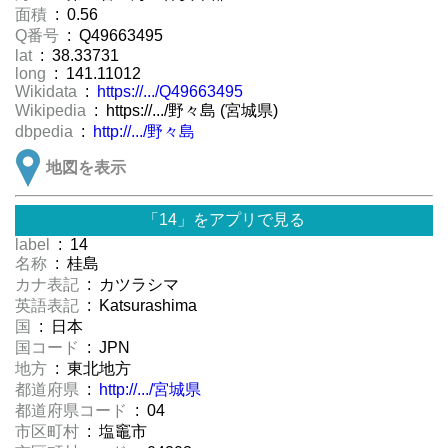
面積
: 0.56
Q番号
: Q49663495
lat
: 38.33731
long
: 141.11012
Wikidata
:
https://.../Q49663495
Wikipedia
: https://.../野々島 (宮城県)
dbpedia
:
http://.../野々島
地図を表示
「14」をアプリで見る
label
: 14
名称
: 桂島
カナ表記
: カツラシマ
英語表記
: Katsurashima
国
: 日本
国コード
: JPN
地方
: 東北地方
都道府県
:
http://.../宮城県
都道府県コード
: 04
市区町村
: 塩竈市