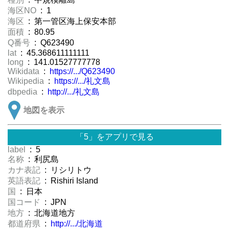
海区NO
: 1
海区
: 第一管区海上保安本部
面積
: 80.95
Q番号
: Q623490
lat
: 45.368611111111
long
: 141.01527777778
Wikidata
:
https://.../Q623490
Wikipedia
:
https://.../礼文島
dbpedia
:
http://.../礼文島
地図を表示
「5」をアプリで見る
label
: 5
名称
: 利尻島
カナ表記
: リシリトウ
英語表記
: Rishiri Island
国
: 日本
国コード
: JPN
地方
: 北海道地方
都道府県
:
http://.../北海道