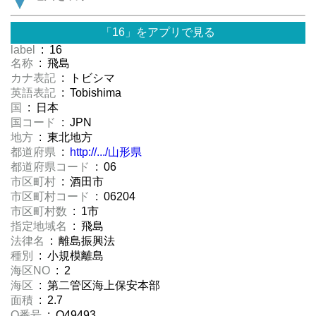
「16」をアプリで見る
label
: 16
名称
: 飛島
カナ表記
: トビシマ
英語表記
: Tobishima
国
: 日本
国コード
: JPN
地方
: 東北地方
都道府県
:
http://.../山形県
都道府県コード
: 06
市区町村
: 酒田市
市区町村コード
: 06204
市区町村数
: 1市
指定地域名
: 飛島
法律名
: 離島振興法
種別
: 小規模離島
海区NO
: 2
海区
: 第二管区海上保安本部
面積
: 2.7
Q番号
: Q49493