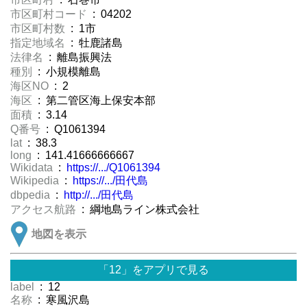
市区町村コード
: 04202
市区町村数
: 1市
指定地域名
: 牡鹿諸島
法律名
: 離島振興法
種別
: 小規模離島
海区NO
: 2
海区
: 第二管区海上保安本部
面積
: 3.14
Q番号
: Q1061394
lat
: 38.3
long
: 141.41666666667
Wikidata
:
https://.../Q1061394
Wikipedia
:
https://.../田代島
dbpedia
:
http://.../田代島
アクセス航路
: 綱地島ライン株式会社
地図を表示
「12」をアプリで見る
label
: 12
名称
: 寒風沢島