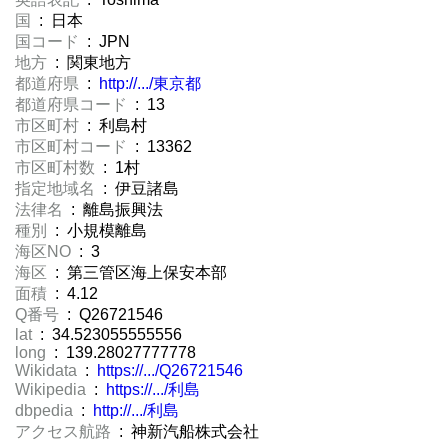
国
: 日本
国コード
: JPN
地方
: 関東地方
都道府県
:
http://.../東京都
都道府県コード
: 13
市区町村
: 利島村
市区町村コード
: 13362
市区町村数
: 1村
指定地域名
: 伊豆諸島
法律名
: 離島振興法
種別
: 小規模離島
海区NO
: 3
海区
: 第三管区海上保安本部
面積
: 4.12
Q番号
: Q26721546
lat
: 34.523055555556
long
: 139.28027777778
Wikidata
:
https://.../Q26721546
Wikipedia
:
https://.../利島
dbpedia
:
http://.../利島
アクセス航路
: 神新汽船株式会社