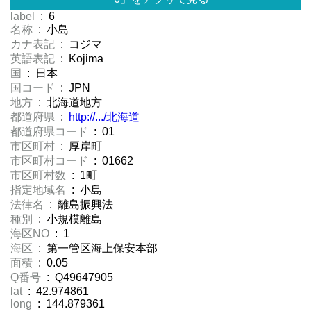
label
: 6
名称
: 小島
カナ表記
: コジマ
英語表記
: Kojima
国
: 日本
国コード
: JPN
地方
: 北海道地方
都道府県
:
http://.../北海道
都道府県コード
: 01
市区町村
: 厚岸町
市区町村コード
: 01662
市区町村数
: 1町
指定地域名
: 小島
法律名
: 離島振興法
種別
: 小規模離島
海区NO
: 1
海区
: 第一管区海上保安本部
面積
: 0.05
Q番号
: Q49647905
lat
: 42.974861
long
: 144.879361