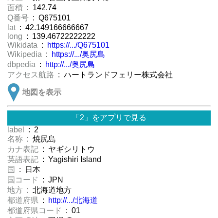
面積
: 142.74
Q番号
: Q675101
lat
: 42.149166666667
long
: 139.46722222222
Wikidata
:
https://.../Q675101
Wikipedia
:
https://.../奥尻島
dbpedia
:
http://.../奥尻島
アクセス航路
: ハートランドフェリー株式会社
地図を表示
「2」をアプリで見る
label
: 2
名称
: 焼尻島
カナ表記
: ヤギシリトウ
英語表記
: Yagishiri Island
国
: 日本
国コード
: JPN
地方
: 北海道地方
都道府県
:
http://.../北海道
都道府県コード
: 01