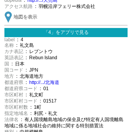
dbpedia
:
http://.../天売島
アクセス航路
: 羽幌沿岸フェリー株式会社
地図を表示
「4」をアプリで見る
label
: 4
名称
: 礼文島
カナ表記
: レブントウ
英語表記
: Rebun Island
国
: 日本
国コード
: JPN
地方
: 北海道地方
都道府県
:
http://.../北海道
都道府県コード
: 01
市区町村
: 礼文町
市区町村コード
: 01517
市区町村数
: 1町
指定地域名
: 利尻・礼文
法律名
: 有人国境離島地域の保全及び特定有人国境離島
地域に係る地域社会の維持に関する特別措置法
種別
: 中規模離島