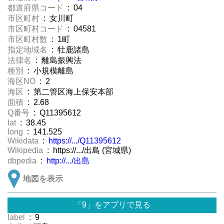
都道府県コード
: 04
市区町村
: 女川町
市区町村コード
: 04581
市区町村数
: 1町
指定地域名
: 牡鹿諸島
法律名
: 離島振興法
種別
: 小規模離島
海区NO
: 2
海区
: 第二管区海上保安本部
面積
: 2.68
Q番号
: Q11395612
lat
: 38.45
long
: 141.525
Wikidata
:
https://.../Q11395612
Wikipedia
: https://.../出島 (宮城県)
dbpedia
:
http://.../出島
地図を表示
「9」をアプリで見る
label
: 9