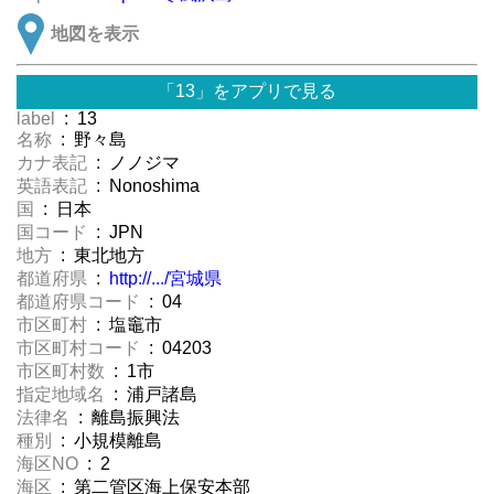
地図を表示
「13」をアプリで見る
label
: 13
名称
: 野々島
カナ表記
: ノノジマ
英語表記
: Nonoshima
国
: 日本
国コード
: JPN
地方
: 東北地方
都道府県
:
http://.../宮城県
都道府県コード
: 04
市区町村
: 塩竈市
市区町村コード
: 04203
市区町村数
: 1市
指定地域名
: 浦戸諸島
法律名
: 離島振興法
種別
: 小規模離島
海区NO
: 2
海区
: 第二管区海上保安本部