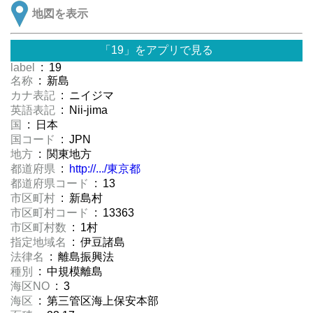
地図を表示
「19」をアプリで見る
label
: 19
名称
: 新島
カナ表記
: ニイジマ
英語表記
: Nii-jima
国
: 日本
国コード
: JPN
地方
: 関東地方
都道府県
:
http://.../東京都
都道府県コード
: 13
市区町村
: 新島村
市区町村コード
: 13363
市区町村数
: 1村
指定地域名
: 伊豆諸島
法律名
: 離島振興法
種別
: 中規模離島
海区NO
: 3
海区
: 第三管区海上保安本部