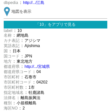
dbpedia
:
http://.../江島
地図を表示
「10」をアプリで見る
label
: 10
名称
: 網地島
カナ表記
: アジシマ
英語表記
: Ajishima
国
: 日本
国コード
: JPN
地方
: 東北地方
都道府県
:
http://.../宮城県
都道府県コード
: 04
市区町村
: 石巻市
市区町村コード
: 04202
市区町村数
: 1市
指定地域名
: 牡鹿諸島
法律名
: 離島振興法
種別
: 小規模離島
海区NO
: 2