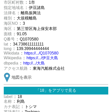
市区町村数
: 1市
指定地域名
: 伊豆諸島
法律名
: 離島振興法
種別
: 大規模離島
海区NO
: 3
海区
: 第三管区海上保安本部
面積
: 91.05
Q番号
: Q1070580
lat
: 34.738611111111
long
: 139.39944444444
Wikidata
:
https://.../Q1070580
Wikipedia
:
https://.../伊豆大島
dbpedia
:
http://.../大島
アクセス航路
: 東海汽船株式会社
地図を表示
「18」をアプリで見る
label
: 18
名称
: 利島
カナ表記
: トシマ
英語表記
: Toshima