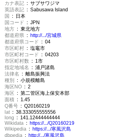
カナ表記
: サブサワジマ
英語表記
: Sabusawa Island
国
: 日本
国コード
: JPN
地方
: 東北地方
都道府県
:
http://.../宮城県
都道府県コード
: 04
市区町村
: 塩竈市
市区町村コード
: 04203
市区町村数
: 1市
指定地域名
: 浦戸諸島
法律名
: 離島振興法
種別
: 小規模離島
海区NO
: 2
海区
: 第二管区海上保安本部
面積
: 1.45
Q番号
: Q20160219
lat
: 38.333055555556
long
: 141.12444444444
Wikidata
:
https://.../Q20160219
Wikipedia
:
https://.../寒風沢島
dbpedia
:
http://.../寒風沢島