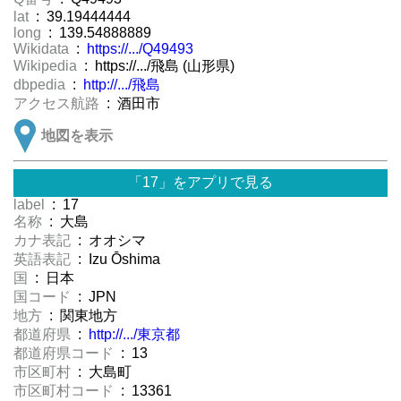
lat
: 39.19444444
long
: 139.54888889
Wikidata
:
https://.../Q49493
Wikipedia
: https://.../飛島 (山形県)
dbpedia
:
http://.../飛島
アクセス航路
: 酒田市
地図を表示
「17」をアプリで見る
label
: 17
名称
: 大島
カナ表記
: オオシマ
英語表記
: Izu Ōshima
国
: 日本
国コード
: JPN
地方
: 関東地方
都道府県
:
http://.../東京都
都道府県コード
: 13
市区町村
: 大島町
市区町村コード
: 13361