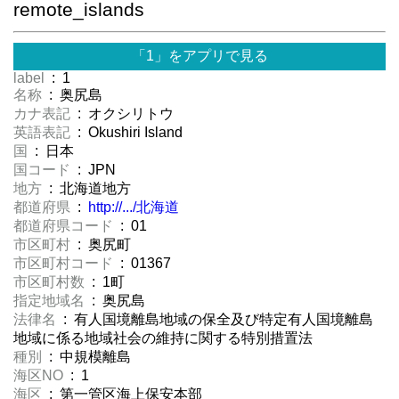
remote_islands
「1」をアプリで見る
label
: 1
名称
: 奥尻島
カナ表記
: オクシリトウ
英語表記
: Okushiri Island
国
: 日本
国コード
: JPN
地方
: 北海道地方
都道府県
:
http://.../北海道
都道府県コード
: 01
市区町村
: 奥尻町
市区町村コード
: 01367
市区町村数
: 1町
指定地域名
: 奥尻島
法律名
: 有人国境離島地域の保全及び特定有人国境離島
地域に係る地域社会の維持に関する特別措置法
種別
: 中規模離島
海区NO
: 1
海区
: 第一管区海上保安本部