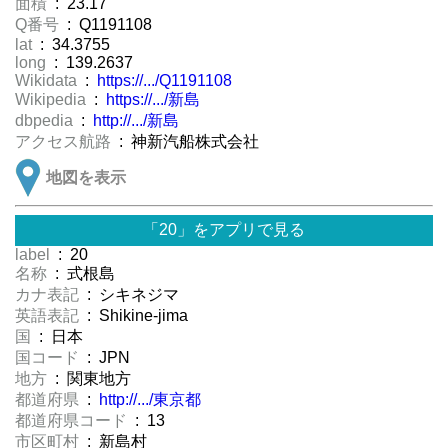
面積
: 23.17
Q番号
: Q1191108
lat
: 34.3755
long
: 139.2637
Wikidata
:
https://.../Q1191108
Wikipedia
:
https://.../新島
dbpedia
:
http://.../新島
アクセス航路
: 神新汽船株式会社
地図を表示
「20」をアプリで見る
label
: 20
名称
: 式根島
カナ表記
: シキネジマ
英語表記
: Shikine-jima
国
: 日本
国コード
: JPN
地方
: 関東地方
都道府県
:
http://.../東京都
都道府県コード
: 13
市区町村
: 新島村