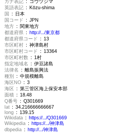
カナ表記
: コウヅジマ
英語表記
: Kōzu-shima
国
: 日本
国コード
: JPN
地方
: 関東地方
都道府県
:
http://.../東京都
都道府県コード
: 13
市区町村
: 神津島村
市区町村コード
: 13364
市区町村数
: 1村
指定地域名
: 伊豆諸島
法律名
: 離島振興法
種別
: 中規模離島
海区NO
: 3
海区
: 第三管区海上保安本部
面積
: 18.48
Q番号
: Q301669
lat
: 34.216666666667
long
: 139.15
Wikidata
:
https://.../Q301669
Wikipedia
:
https://.../神津島
dbpedia
:
http://.../神津島