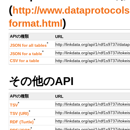
(
http://www.dataprotocols.
)
format.html
APIの種類
URL
*
JSON for all tables
*
JSON for a table
CSV for a table
その他のAPI
APIの種類
URL
*
TSV
*
TSV (URI)
*
RDF (Turtle)
*