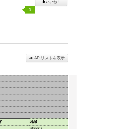
いいね！
0
APIリストを表示
ド
地域
施設区分
項目
string:ja
string:ja
string