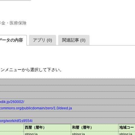
年金・医療保険
データの内容
アプリ (0)
関連記事 (0)
ウンメニューから選択して下さい。
odik.jp/260002/
vecommons.org/publicdomain/zero/1.0/deed.ja
a.org/work/rdf1s9554i
西暦（暦年）
和暦（暦年）
地域コー
string:ja
string:ja
string:ja