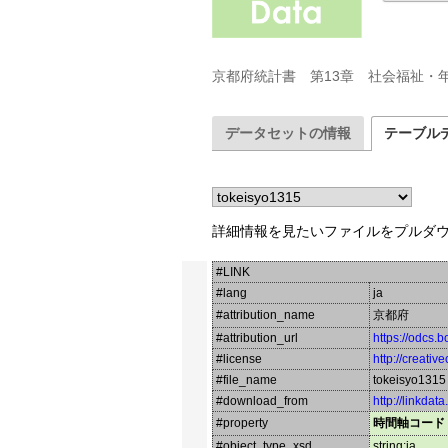
京都府統計書　第13章　社会福祉・
データセットの情報
テーブル
詳細情報を見たいファイルをプルダ
#LINK
#lang
ja
#attribution_name
京都府
#attribution_url
https://odcs.b
#license
http://creati
#file_name
tokeisyo1315
#download_from
http://linkdat
#property
時間軸コード
#object_type_xsd
string:ja