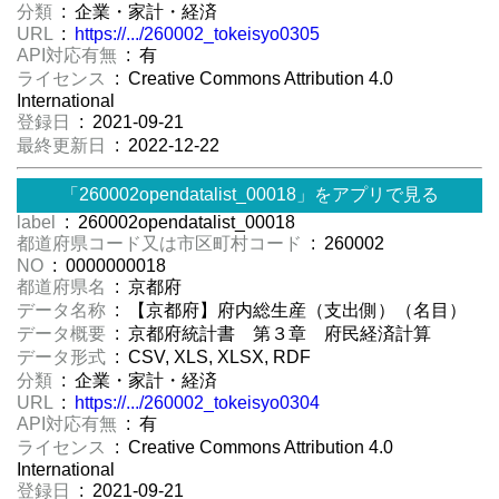
分類
: 企業・家計・経済
URL
:
https://.../260002_tokeisyo0305
API対応有無
: 有
ライセンス
: Creative Commons Attribution 4.0
International
登録日
: 2021-09-21
最終更新日
: 2022-12-22
「260002opendatalist_00018」をアプリで見る
label
: 260002opendatalist_00018
都道府県コード又は市区町村コード
: 260002
NO
: 0000000018
都道府県名
: 京都府
データ名称
: 【京都府】府内総生産（支出側）（名目）
データ概要
: 京都府統計書 第３章 府民経済計算
データ形式
: CSV, XLS, XLSX, RDF
分類
: 企業・家計・経済
URL
:
https://.../260002_tokeisyo0304
API対応有無
: 有
ライセンス
: Creative Commons Attribution 4.0
International
登録日
: 2021-09-21