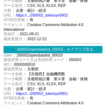
データ概要
: 京都府統計書 第９章 金融・保険
データ形式
: CSV, XLS, XLSX, RDF
分類
: 企業・家計・経済
URL
:
https://.../260002_tokeisyo0902
API対応有無
: 有
ライセンス
: Creative Commons Attribution 4.0
International
登録日
: 2021-09-21
最終更新日
: 2022-12-22
「260002opendatalist_00010」をアプリで見る
label
: 260002opendatalist_00010
都道府県コード又は市区町村コード
: 260002
NO
: 0000000010
都道府県名
: 京都府
データ名称
: 【京都府】金融機関数
データ概要
: 京都府統計書 第９章 金融・保険
データ形式
: CSV, XLS, XLSX, RDF
分類
: 企業・家計・経済
URL
:
https://.../260002_tokeisyo0901
API対応有無
: 有
ライセンス
: Creative Commons Attribution 4.0