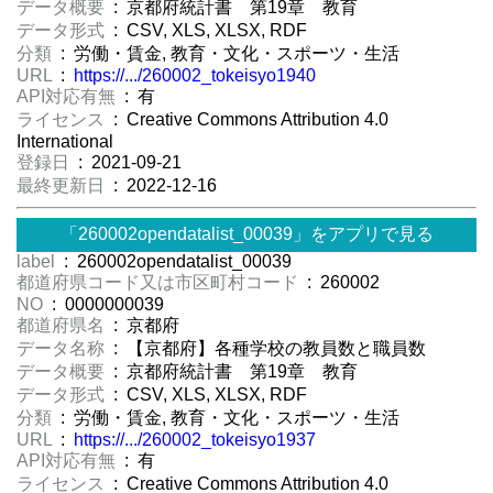
データ概要
: 京都府統計書 第19章 教育
データ形式
: CSV, XLS, XLSX, RDF
分類
: 労働・賃金, 教育・文化・スポーツ・生活
URL
:
https://.../260002_tokeisyo1940
API対応有無
: 有
ライセンス
: Creative Commons Attribution 4.0
International
登録日
: 2021-09-21
最終更新日
: 2022-12-16
「260002opendatalist_00039」をアプリで見る
label
: 260002opendatalist_00039
都道府県コード又は市区町村コード
: 260002
NO
: 0000000039
都道府県名
: 京都府
データ名称
: 【京都府】各種学校の教員数と職員数
データ概要
: 京都府統計書 第19章 教育
データ形式
: CSV, XLS, XLSX, RDF
分類
: 労働・賃金, 教育・文化・スポーツ・生活
URL
:
https://.../260002_tokeisyo1937
API対応有無
: 有
ライセンス
: Creative Commons Attribution 4.0