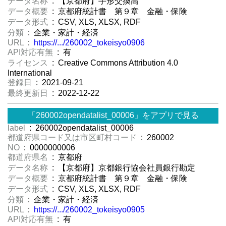
データ名称
: 【京都府】手形交換高
データ概要
: 京都府統計書 第９章 金融・保険
データ形式
: CSV, XLS, XLSX, RDF
分類
: 企業・家計・経済
URL
:
https://.../260002_tokeisyo0906
API対応有無
: 有
ライセンス
: Creative Commons Attribution 4.0
International
登録日
: 2021-09-21
最終更新日
: 2022-12-22
「260002opendatalist_00006」をアプリで見る
label
: 260002opendatalist_00006
都道府県コード又は市区町村コード
: 260002
NO
: 0000000006
都道府県名
: 京都府
データ名称
: 【京都府】京都銀行協会社員銀行勘定
データ概要
: 京都府統計書 第９章 金融・保険
データ形式
: CSV, XLS, XLSX, RDF
分類
: 企業・家計・経済
URL
:
https://.../260002_tokeisyo0905
API対応有無
: 有