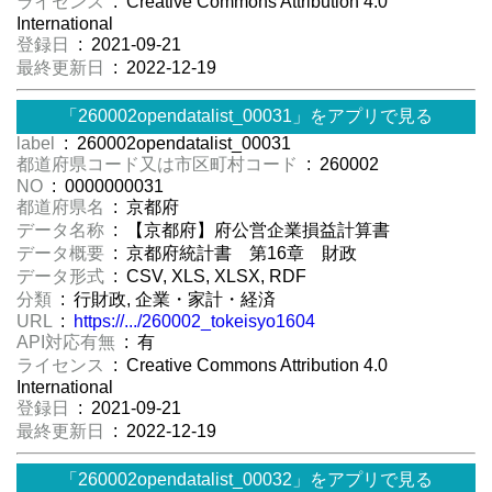
ライセンス
: Creative Commons Attribution 4.0
International
登録日
: 2021-09-21
最終更新日
: 2022-12-19
「260002opendatalist_00031」をアプリで見る
label
: 260002opendatalist_00031
都道府県コード又は市区町村コード
: 260002
NO
: 0000000031
都道府県名
: 京都府
データ名称
: 【京都府】府公営企業損益計算書
データ概要
: 京都府統計書 第16章 財政
データ形式
: CSV, XLS, XLSX, RDF
分類
: 行財政, 企業・家計・経済
URL
:
https://.../260002_tokeisyo1604
API対応有無
: 有
ライセンス
: Creative Commons Attribution 4.0
International
登録日
: 2021-09-21
最終更新日
: 2022-12-19
「260002opendatalist_00032」をアプリで見る