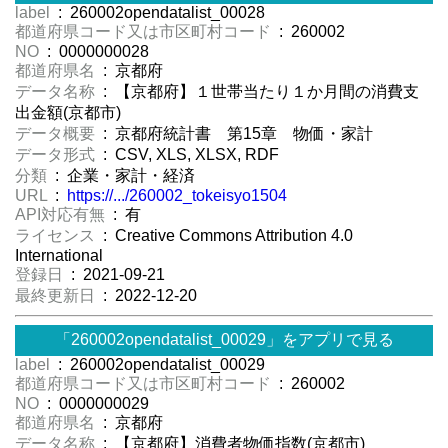
label
: 260002opendatalist_00028
都道府県コード又は市区町村コード
: 260002
NO
: 0000000028
都道府県名
: 京都府
データ名称
: 【京都府】１世帯当たり１か月間の消費支
出金額(京都市)
データ概要
: 京都府統計書 第15章 物価・家計
データ形式
: CSV, XLS, XLSX, RDF
分類
: 企業・家計・経済
URL
:
https://.../260002_tokeisyo1504
API対応有無
: 有
ライセンス
: Creative Commons Attribution 4.0
International
登録日
: 2021-09-21
最終更新日
: 2022-12-20
「260002opendatalist_00029」をアプリで見る
label
: 260002opendatalist_00029
都道府県コード又は市区町村コード
: 260002
NO
: 0000000029
都道府県名
: 京都府
データ名称
: 【京都府】消費者物価指数(京都市)