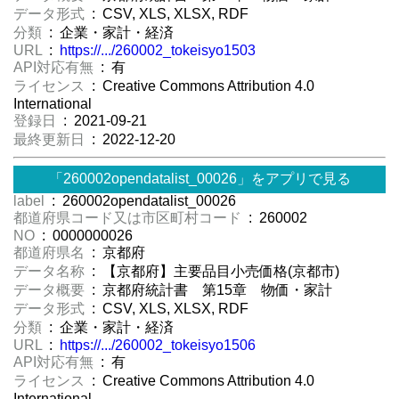
データ形式
: CSV, XLS, XLSX, RDF
分類
: 企業・家計・経済
URL
:
https://.../260002_tokeisyo1503
API対応有無
: 有
ライセンス
: Creative Commons Attribution 4.0
International
登録日
: 2021-09-21
最終更新日
: 2022-12-20
「260002opendatalist_00026」をアプリで見る
label
: 260002opendatalist_00026
都道府県コード又は市区町村コード
: 260002
NO
: 0000000026
都道府県名
: 京都府
データ名称
: 【京都府】主要品目小売価格(京都市)
データ概要
: 京都府統計書 第15章 物価・家計
データ形式
: CSV, XLS, XLSX, RDF
分類
: 企業・家計・経済
URL
:
https://.../260002_tokeisyo1506
API対応有無
: 有
ライセンス
: Creative Commons Attribution 4.0
International