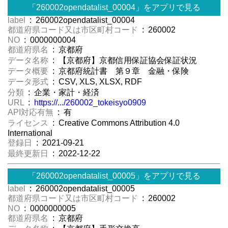
「260002opendatalist_00004」をアプリで見る
label
: 260002opendatalist_00004
都道府県コード又は市区町村コード
: 260002
NO
: 0000000004
都道府県名
: 京都府
データ名称
: 【京都府】京都信用保証協会保証状況
データ概要
: 京都府統計書 第９章 金融・保険
データ形式
: CSV, XLS, XLSX, RDF
分類
: 企業・家計・経済
URL
:
https://.../260002_tokeisyo0909
API対応有無
: 有
ライセンス
: Creative Commons Attribution 4.0
International
登録日
: 2021-09-21
最終更新日
: 2022-12-22
「260002opendatalist_00005」をアプリで見る
label
: 260002opendatalist_00005
都道府県コード又は市区町村コード
: 260002
NO
: 0000000005
都道府県名
: 京都府