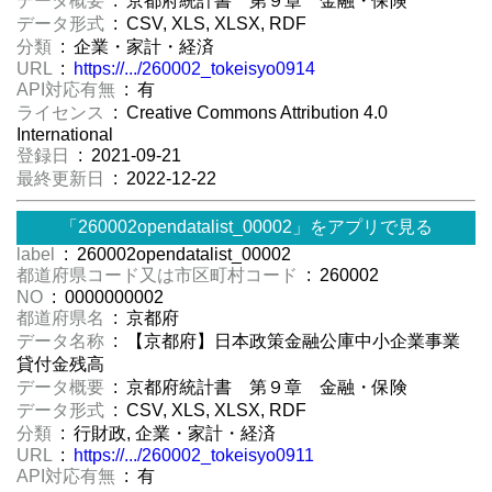
データ概要
: 京都府統計書 第９章 金融・保険
データ形式
: CSV, XLS, XLSX, RDF
分類
: 企業・家計・経済
URL
:
https://.../260002_tokeisyo0914
API対応有無
: 有
ライセンス
: Creative Commons Attribution 4.0
International
登録日
: 2021-09-21
最終更新日
: 2022-12-22
「260002opendatalist_00002」をアプリで見る
label
: 260002opendatalist_00002
都道府県コード又は市区町村コード
: 260002
NO
: 0000000002
都道府県名
: 京都府
データ名称
: 【京都府】日本政策金融公庫中小企業事業
貸付金残高
データ概要
: 京都府統計書 第９章 金融・保険
データ形式
: CSV, XLS, XLSX, RDF
分類
: 行財政, 企業・家計・経済
URL
:
https://.../260002_tokeisyo0911
API対応有無
: 有