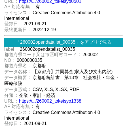
URL
:
https://.../260002_tokeisyo0501
API対応有無
: 有
ライセンス
: Creative Commons Attribution 4.0
International
登録日
: 2021-09-21
最終更新日
: 2022-12-19
「260002opendatalist_00035」をアプリで見る
label
: 260002opendatalist_00035
都道府県コード又は市区町村コード
: 260002
NO
: 0000000035
都道府県名
: 京都府
データ名称
: 【京都府】共同募金(収入及び支出内訳)
データ概要
: 京都府統計書 第13章 社会福祉・年金・
医療保険
データ形式
: CSV, XLS, XLSX, RDF
分類
: 企業・家計・経済
URL
:
https://.../260002_tokeisyo1338
API対応有無
: 有
ライセンス
: Creative Commons Attribution 4.0
International
登録日
: 2021-09-21