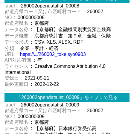
label
: 260002opendatalist_00008
都道府県コード又は市区町村コード
: 260002
NO
: 0000000008
都道府県名
: 京都府
データ名称
: 【京都府】金融機関別実質預金残高
データ概要
: 京都府統計書 第９章 金融・保険
データ形式
: CSV, XLS, XLSX, RDF
分類
: 企業・家計・経済
URL
:
https://.../260002_tokeisyo0903
API対応有無
: 有
ライセンス
: Creative Commons Attribution 4.0
International
登録日
: 2021-09-21
最終更新日
: 2022-12-22
「260002opendatalist_00009」をアプリで見る
label
: 260002opendatalist_00009
都道府県コード又は市区町村コード
: 260002
NO
: 0000000009
都道府県名
: 京都府
データ名称
: 【京都府】日本銀行券受払高