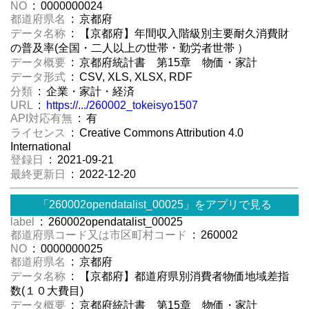
NO
: 0000000024
都道府県名
: 京都府
データ名称
: 【京都府】年間収入階級別主要耐久消費財
の普及率(全国・二人以上の世帯・勤労者世帯 ）
データ概要
: 京都府統計書 第15章 物価・家計
データ形式
: CSV, XLS, XLSX, RDF
分類
: 企業・家計・経済
URL
:
https://.../260002_tokeisyo1507
API対応有無
: 有
ライセンス
: Creative Commons Attribution 4.0
International
登録日
: 2021-09-21
最終更新日
: 2022-12-20
「260002opendatalist_00025」をアプリで見る
label
: 260002opendatalist_00025
都道府県コード又は市区町村コード
: 260002
NO
: 0000000025
都道府県名
: 京都府
データ名称
: 【京都府】都道府県別消費者物価地域差指
数(１０大費目)
データ概要
: 京都府統計書 第15章 物価・家計