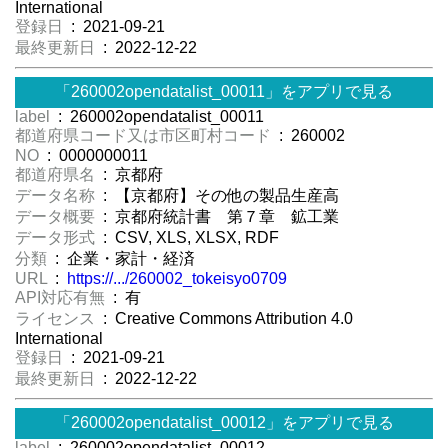
International
登録日
: 2021-09-21
最終更新日
: 2022-12-22
「260002opendatalist_00011」をアプリで見る
label
: 260002opendatalist_00011
都道府県コード又は市区町村コード
: 260002
NO
: 0000000011
都道府県名
: 京都府
データ名称
: 【京都府】その他の製品生産高
データ概要
: 京都府統計書 第７章 鉱工業
データ形式
: CSV, XLS, XLSX, RDF
分類
: 企業・家計・経済
URL
:
https://.../260002_tokeisyo0709
API対応有無
: 有
ライセンス
: Creative Commons Attribution 4.0
International
登録日
: 2021-09-21
最終更新日
: 2022-12-22
「260002opendatalist_00012」をアプリで見る
label
: 260002opendatalist_00012