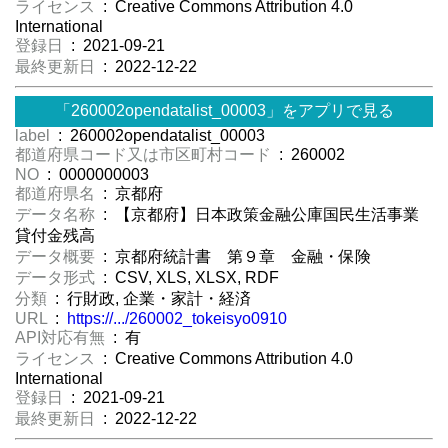
ライセンス
: Creative Commons Attribution 4.0
International
登録日
: 2021-09-21
最終更新日
: 2022-12-22
「260002opendatalist_00003」をアプリで見る
label
: 260002opendatalist_00003
都道府県コード又は市区町村コード
: 260002
NO
: 0000000003
都道府県名
: 京都府
データ名称
: 【京都府】日本政策金融公庫国民生活事業
貸付金残高
データ概要
: 京都府統計書 第９章 金融・保険
データ形式
: CSV, XLS, XLSX, RDF
分類
: 行財政, 企業・家計・経済
URL
:
https://.../260002_tokeisyo0910
API対応有無
: 有
ライセンス
: Creative Commons Attribution 4.0
International
登録日
: 2021-09-21
最終更新日
: 2022-12-22