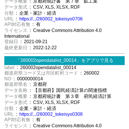
データ概要
: 京都府統計書 第７章 鉱工業
データ形式
: CSV, XLS, XLSX, RDF
分類
: 企業・家計・経済
URL
:
https://.../260002_tokeisyo0706
API対応有無
: 有
ライセンス
: Creative Commons Attribution 4.0
International
登録日
: 2021-09-21
最終更新日
: 2022-12-22
「260002opendatalist_00014」をアプリで見る
label
: 260002opendatalist_00014
都道府県コード又は市区町村コード
: 260002
NO
: 0000000014
都道府県名
: 京都府
データ名称
: 【京都府】国民経済計算の関連指標
データ概要
: 京都府統計書 第３章 府民経済計算
データ形式
: CSV, XLS, XLSX, RDF
分類
: 企業・家計・経済
URL
:
https://.../260002_tokeisyo0308
API対応有無
: 有
ライセンス
: Creative Commons Attribution 4.0