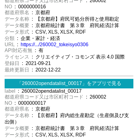
都道府県コード又は市区町村コード
: 260002
NO
: 0000000016
都道府県名
: 京都府
データ名称
: 【京都府】府民可処分所得と使用勘定
データ概要
: 京都府統計書 第３章 府民経済計算
データ形式
: CSV, XLS, XLSX, RDF
分類
: 企業・家計・経済
URL
:
https://.../260002_tokeisyo0306
API対応有無
: 有
ライセンス
: クリエイティブ・コモンズ 表示 4.0 国際
登録日
: 2021-09-21
最終更新日
: 2022-12-22
「260002opendatalist_00017」をアプリで見る
label
: 260002opendatalist_00017
都道府県コード又は市区町村コード
: 260002
NO
: 0000000017
都道府県名
: 京都府
データ名称
: 【京都府】府内総生産勘定（生産側及び支
出側）
データ概要
: 京都府統計書 第３章 府民経済計算
データ形式
: CSV, XLS, XLSX, RDF