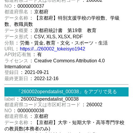
都道府県コード又は市区町村コード
: 260002
NO
: 0000000037
都道府県名
: 京都府
データ名称
: 【京都府】特別支援学校の学校数、学級
数、教職員数
データ概要
: 京都府統計書 第19章 教育
データ形式
: CSV, XLS, XLSX, RDF
分類
: 労働・賃金, 教育・文化・スポーツ・生活
URL
:
https://.../260002_tokeisyo1942
API対応有無
: 有
ライセンス
: Creative Commons Attribution 4.0
International
登録日
: 2021-09-21
最終更新日
: 2022-12-16
「260002opendatalist_00038」をアプリで見る
label
: 260002opendatalist_00038
都道府県コード又は市区町村コード
: 260002
NO
: 0000000038
都道府県名
: 京都府
データ名称
: 【京都府】大学・短期大学・高等専門学校
の教員数(本務者のみ)