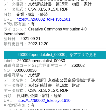
データ概要
: 京都府統計書 第15章 物価・家計
データ形式
: CSV, XLS, XLSX, RDF
分類
: 企業・家計・経済
URL
:
https://.../260002_tokeisyo1501
API対応有無
: 有
ライセンス
: Creative Commons Attribution 4.0
International
登録日
: 2021-09-21
最終更新日
: 2022-12-20
「260002opendatalist_00030」をアプリで見る
label
: 260002opendatalist_00030
都道府県コード又は市区町村コード
: 260002
NO
: 0000000030
都道府県名
: 京都府
データ名称
: 【京都府】京都市公営企業損益計算書
データ概要
: 京都府統計書 第16章 財政
データ形式
: CSV, XLS, XLSX, RDF
分類
: 行財政, 企業・家計・経済
URL
:
https://.../260002_tokeisyo1610
API対応有無
: 有