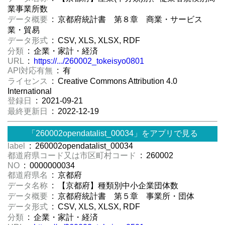
業事業所数
データ概要
: 京都府統計書 第８章 商業・サービス
業・貿易
データ形式
: CSV, XLS, XLSX, RDF
分類
: 企業・家計・経済
URL
:
https://.../260002_tokeisyo0801
API対応有無
: 有
ライセンス
: Creative Commons Attribution 4.0
International
登録日
: 2021-09-21
最終更新日
: 2022-12-19
「260002opendatalist_00034」をアプリで見る
label
: 260002opendatalist_00034
都道府県コード又は市区町村コード
: 260002
NO
: 0000000034
都道府県名
: 京都府
データ名称
: 【京都府】種類別中小企業団体数
データ概要
: 京都府統計書 第５章 事業所・団体
データ形式
: CSV, XLS, XLSX, RDF
分類
: 企業・家計・経済