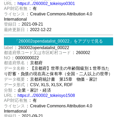
URL
:
https://.../260002_tokeisyo0301
API対応有無
: 有
ライセンス
: Creative Commons Attribution 4.0
International
登録日
: 2021-09-21
最終更新日
: 2022-12-22
「260002opendatalist_00022」をアプリで見る
label
: 260002opendatalist_00022
都道府県コード又は市区町村コード
: 260002
NO
: 0000000022
都道府県名
: 京都府
データ名称
: 【京都府】世帯主の年齢階級別１世帯当た
り貯蓄・負債の現在高と保有率（全国・二人以上の世帯）
データ概要
: 京都府統計書 第15章 物価・家計
データ形式
: CSV, XLS, XLSX, RDF
分類
: 企業・家計・経済
URL
:
https://.../260002_tokeisyo1508
API対応有無
: 有
ライセンス
: Creative Commons Attribution 4.0
International
登録日
: 2021-09-21