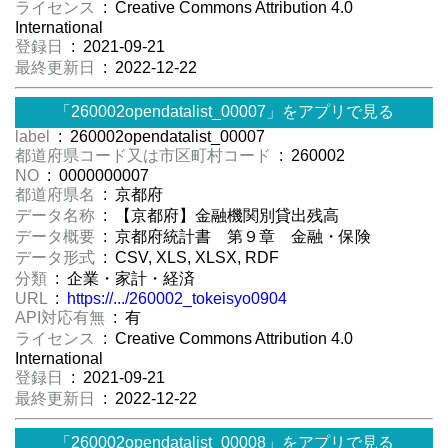
ライセンス
: Creative Commons Attribution 4.0
International
登録日
: 2021-09-21
最終更新日
: 2022-12-22
「260002opendatalist_00007」をアプリで見る
label
: 260002opendatalist_00007
都道府県コード又は市区町村コード
: 260002
NO
: 0000000007
都道府県名
: 京都府
データ名称
: 【京都府】金融機関別貸出残高
データ概要
: 京都府統計書 第９章 金融・保険
データ形式
: CSV, XLS, XLSX, RDF
分類
: 企業・家計・経済
URL
:
https://.../260002_tokeisyo0904
API対応有無
: 有
ライセンス
: Creative Commons Attribution 4.0
International
登録日
: 2021-09-21
最終更新日
: 2022-12-22
「260002opendatalist_00008」をアプリで見る