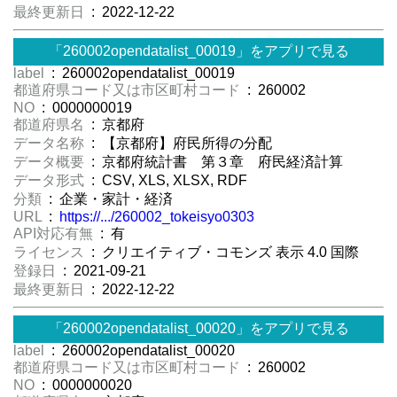
最終更新日
: 2022-12-22
「260002opendatalist_00019」をアプリで見る
label
: 260002opendatalist_00019
都道府県コード又は市区町村コード
: 260002
NO
: 0000000019
都道府県名
: 京都府
データ名称
: 【京都府】府民所得の分配
データ概要
: 京都府統計書 第３章 府民経済計算
データ形式
: CSV, XLS, XLSX, RDF
分類
: 企業・家計・経済
URL
:
https://.../260002_tokeisyo0303
API対応有無
: 有
ライセンス
: クリエイティブ・コモンズ 表示 4.0 国際
登録日
: 2021-09-21
最終更新日
: 2022-12-22
「260002opendatalist_00020」をアプリで見る
label
: 260002opendatalist_00020
都道府県コード又は市区町村コード
: 260002
NO
: 0000000020