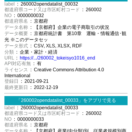
label
: 260002opendatalist_00032
都道府県コード又は市区町村コード
: 260002
NO
: 0000000032
都道府県名
: 京都府
データ名称
: 【京都府】企業の電子商取引の状況
データ概要
: 京都府統計書 第10章 運輸・情報通信･観
光 ※このデータセッ
データ形式
: CSV, XLS, XLSX, RDF
分類
: 企業・家計・経済
URL
:
https://.../260002_tokeisyo1016_end
API対応有無
: 有
ライセンス
: Creative Commons Attribution 4.0
International
登録日
: 2021-09-21
最終更新日
: 2022-12-19
「260002opendatalist_00033」をアプリで見る
label
: 260002opendatalist_00033
都道府県コード又は市区町村コード
: 260002
NO
: 0000000033
都道府県名
: 京都府
データ名称
: 【京都府】産業(中分類)別、従業者規模別商