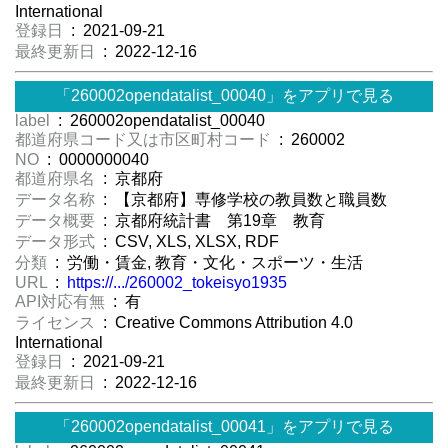
International
登録日
: 2021-09-21
最終更新日
: 2022-12-16
「260002opendatalist_00040」をアプリで見る
label
: 260002opendatalist_00040
都道府県コード又は市区町村コード
: 260002
NO
: 0000000040
都道府県名
: 京都府
データ名称
: 【京都府】専修学校の教員数と職員数
データ概要
: 京都府統計書 第19章 教育
データ形式
: CSV, XLS, XLSX, RDF
分類
: 労働・賃金, 教育・文化・スポーツ・生活
URL
:
https://.../260002_tokeisyo1935
API対応有無
: 有
ライセンス
: Creative Commons Attribution 4.0
International
登録日
: 2021-09-21
最終更新日
: 2022-12-16
「260002opendatalist_00041」をアプリで見る