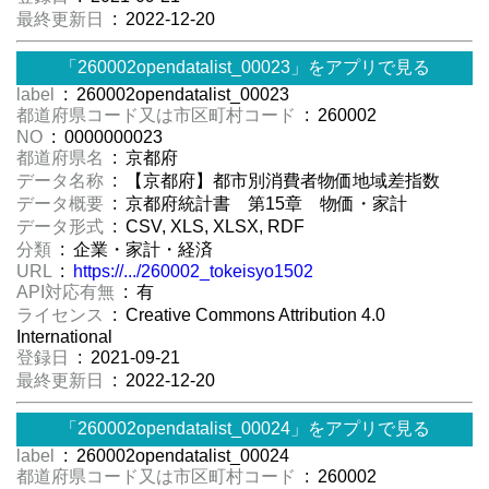
最終更新日
: 2022-12-20
「260002opendatalist_00023」をアプリで見る
label
: 260002opendatalist_00023
都道府県コード又は市区町村コード
: 260002
NO
: 0000000023
都道府県名
: 京都府
データ名称
: 【京都府】都市別消費者物価地域差指数
データ概要
: 京都府統計書 第15章 物価・家計
データ形式
: CSV, XLS, XLSX, RDF
分類
: 企業・家計・経済
URL
:
https://.../260002_tokeisyo1502
API対応有無
: 有
ライセンス
: Creative Commons Attribution 4.0
International
登録日
: 2021-09-21
最終更新日
: 2022-12-20
「260002opendatalist_00024」をアプリで見る
label
: 260002opendatalist_00024
都道府県コード又は市区町村コード
: 260002