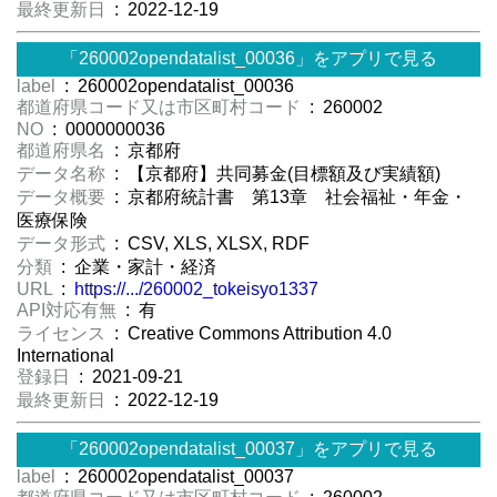
最終更新日
: 2022-12-19
「260002opendatalist_00036」をアプリで見る
label
: 260002opendatalist_00036
都道府県コード又は市区町村コード
: 260002
NO
: 0000000036
都道府県名
: 京都府
データ名称
: 【京都府】共同募金(目標額及び実績額)
データ概要
: 京都府統計書 第13章 社会福祉・年金・
医療保険
データ形式
: CSV, XLS, XLSX, RDF
分類
: 企業・家計・経済
URL
:
https://.../260002_tokeisyo1337
API対応有無
: 有
ライセンス
: Creative Commons Attribution 4.0
International
登録日
: 2021-09-21
最終更新日
: 2022-12-19
「260002opendatalist_00037」をアプリで見る
label
: 260002opendatalist_00037