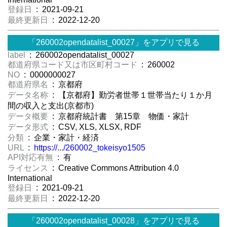
登録日
: 2021-09-21
最終更新日
: 2022-12-20
「260002opendatalist_00027」をアプリで見る
label
: 260002opendatalist_00027
都道府県コード又は市区町村コード
: 260002
NO
: 0000000027
都道府県名
: 京都府
データ名称
: 【京都府】勤労者世帯１世帯当たり１か月
間の収入と支出(京都市)
データ概要
: 京都府統計書 第15章 物価・家計
データ形式
: CSV, XLS, XLSX, RDF
分類
: 企業・家計・経済
URL
:
https://.../260002_tokeisyo1505
API対応有無
: 有
ライセンス
: Creative Commons Attribution 4.0
International
登録日
: 2021-09-21
最終更新日
: 2022-12-20
「260002opendatalist_00028」をアプリで見る