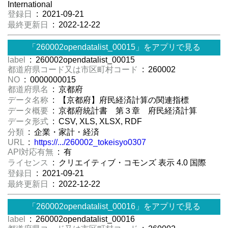
International
登録日
: 2021-09-21
最終更新日
: 2022-12-22
「260002opendatalist_00015」をアプリで見る
label
: 260002opendatalist_00015
都道府県コード又は市区町村コード
: 260002
NO
: 0000000015
都道府県名
: 京都府
データ名称
: 【京都府】府民経済計算の関連指標
データ概要
: 京都府統計書 第３章 府民経済計算
データ形式
: CSV, XLS, XLSX, RDF
分類
: 企業・家計・経済
URL
:
https://.../260002_tokeisyo0307
API対応有無
: 有
ライセンス
: クリエイティブ・コモンズ 表示 4.0 国際
登録日
: 2021-09-21
最終更新日
: 2022-12-22
「260002opendatalist_00016」をアプリで見る
label
: 260002opendatalist_00016