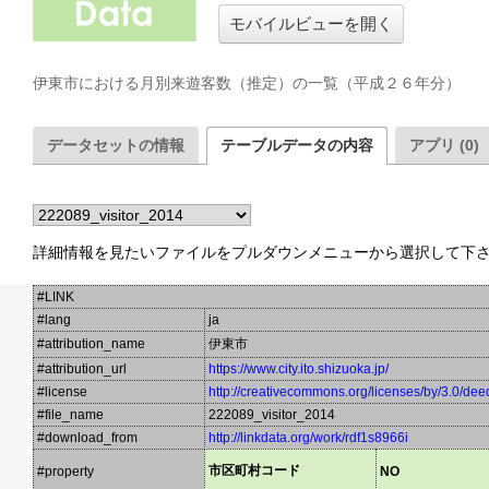
モバイルビューを開く
伊東市における月別来遊客数（推定）の一覧（平成２６年分）
データセットの情報
テーブルデータの内容
アプリ (0)
詳細情報を見たいファイルをプルダウンメニューから選択して下
#LINK
#lang
ja
#attribution_name
伊東市
#attribution_url
https://www.city.ito.shizuoka.jp/
#license
http://creativecommons.org/licenses/by/3.0/dee
#file_name
222089_visitor_2014
#download_from
http://linkdata.org/work/rdf1s8966i
市区町村コード
#property
NO