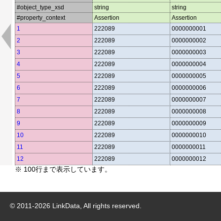
#object_type_xsd
string
string
#property_context
Assertion
Assertion
1
222089
0000000001
2
222089
0000000002
3
222089
0000000003
4
222089
0000000004
5
222089
0000000005
6
222089
0000000006
7
222089
0000000007
8
222089
0000000008
9
222089
0000000009
10
222089
0000000010
11
222089
0000000011
12
222089
0000000012
※ 100行まで表示しています。
© 2011-
2026
LinkData, All rights reserved.