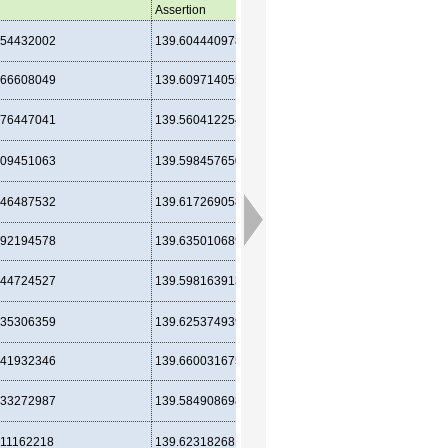
Assertion
Assertion
ベンチでノマド
354432002
139.604440978802
566608049
139.609714055105
ベンチでノマド
ベンチでノマド
276447041
139.560412254906
ベンチでノマド
009451063
139.598457650767
ベンチでノマド
346487532
139.617269058912
892194578
139.635010689629
ベンチでノマド
ベンチでノマド
644724527
139.598163913161
ベンチでノマド
335306359
139.625374939194
841932346
139.660031675254
パーゴラでノマ
ベンチでノマド
033272987
139.584908698183
ベンチでノマド
811162218
139.62318268145