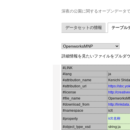
深夜の公園に関するオープンデータ
データセットの情報
テーブル
詳細情報を見たいファイルをプルダ
#LINK
#lang
ja
#attribution_name
Kenichi Shid
#attribution_url
https://sbc.y
#license
http://creati
#file_name
OpenworksM
#download_from
http://linkdat
#namespace
iclt
iclt:名称
#property
#object_type_xsd
string:ja