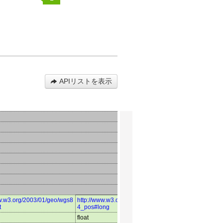
APIリストを表示
ww.w3.org/2003/01/geo/wgs8
http://www.w3.org/2003/01/geo/wgs8
iclt:備考
t
4_pos#long
float
string