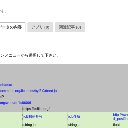
です。
データの内容
アプリ (0)
関連記事 (0)
ウンメニューから選択して下さい。
a
okohama/
vecommons.org/licenses/by/3.0/deed.ja
NP
a.org/work/rdf1s8600i
https://imilite.org/
http://w
iclt:郵便番号
iclt:住所
4_pos#la
string:ja
string:ja
float