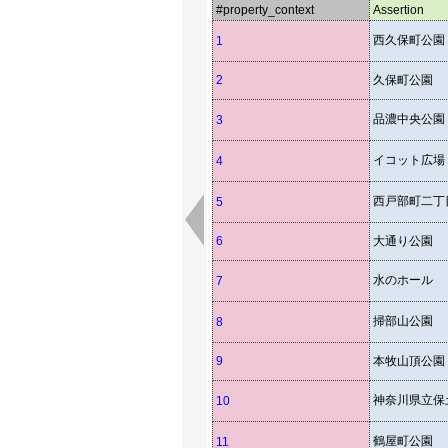
#property_context
Assertion
西久保町公園
1
2
久保町公園
品濃中央公園
3
イコット広場
4
西戸部町二丁
5
6
大通り公園
水のホール
7
掃部山公園
8
9
本牧山頂公園
神奈川県立保
10
鶴屋町公園
11