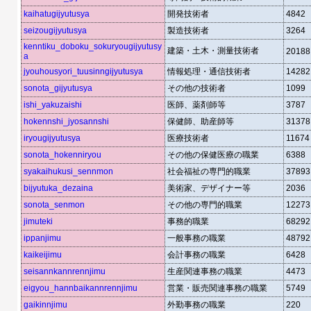
kaihatugijyutusya
開発技術者
4842
seizougijyutusya
製造技術者
3264
kenntiku_doboku_sokuryougijyutusy
建築・土木・測量技術者
20188
a
jyouhousyori_tuusinngijyutusya
情報処理・通信技術者
14282
sonota_gijyutusya
その他の技術者
1099
ishi_yakuzaishi
医師、薬剤師等
3787
hokennshi_jyosannshi
保健師、助産師等
31378
iryougijyutusya
医療技術者
11674
sonota_hokenniryou
その他の保健医療の職業
6388
syakaihukusi_sennmon
社会福祉の専門的職業
37893
bijyutuka_dezaina
美術家、デザイナー等
2036
sonota_senmon
その他の専門的職業
12273
jimuteki
事務的職業
68292
ippanjimu
一般事務の職業
48792
kaikeijimu
会計事務の職業
6428
seisannkannrennjimu
生産関連事務の職業
4473
eigyou_hannbaikannrennjimu
営業・販売関連事務の職業
5749
gaikinnjimu
外勤事務の職業
220