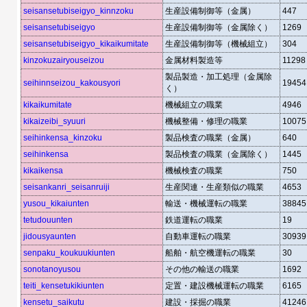
seisansetubiseigyo_kinnzoku
生産設備制御等（金属）
447
seisansetubiseigyo
生産設備制御等（金属除く）
1269
seisansetubiseigyo_kikaikumitate
生産設備制御等（機械組立）
304
kinzokuzairyouseizou
金属材料製造等
11298
製品製造・加工処理（金属除
seihinnseizou_kakousyori
19454
く）
kikaikumitate
機械組立の職業
4946
kikaizeibi_syuuri
機械整備・修理の職業
10075
seihinkensa_kinzoku
製品検査の職業（金属）
640
seihinkensa
製品検査の職業（金属除く）
1445
kikaikensa
機械検査の職業
750
seisankanri_seisanruiji
生産関連・生産類似の職業
4653
yusou_kikaiunten
輸送・機械運転の職業
38845
tetudouunten
鉄道運転の職業
19
jidousyaunten
自動車運転の職業
30939
senpaku_koukuukiunten
船舶・航空機運転の職業
30
sonotanoyusou
その他の輸送の職業
1692
teiti_kensetukikiunten
定置・建設機械運転の職業
6165
kensetu_saikutu
建設・採掘の職業
41246