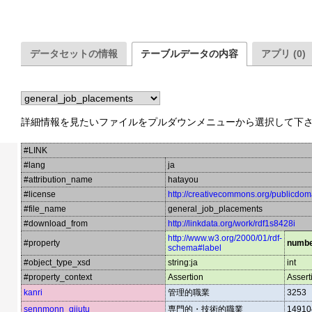
データセットの情報
テーブルデータの内容
アプリ (0)
詳細情報を見たいファイルをプルダウンメニューから選択して下
#LINK
#lang
ja
#attribution_name
hatayou
#license
http://creativecommons.org/publicdom
#file_name
general_job_placements
#download_from
http://linkdata.org/work/rdf1s8428i
http://www.w3.org/2000/01/rdf-
#property
numbe
schema#label
#object_type_xsd
string:ja
int
#property_context
Assertion
Assert
kanri
管理的職業
3253
sennmonn_gijutu
専門的・技術的職業
14910