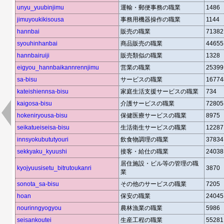
unyu_yuubinjimu
運輸・郵便事務の職業
1486
jimuyoukikisousa
事務用機器操作の職業
1144
hannbai
販売の職業
71382
syouhinhanbai
商品販売の職業
44655
hannbairuiji
販売類似の職業
1328
eigyou_hannbaikannrennjimu
営業の職業
25399
sa-bisu
サービスの職業
16774
kateishiennsa-bisu
家庭生活支援サービスの職業
734
kaigosa-bisu
介護サービスの職業
72805
hokeniryousa-bisu
保健医療サービスの職業
8975
seikatueiseisa-bisu
生活衛生サービスの職業
12287
innsyokubututyouri
飲食物調理の職業
37834
sekkyaku_kyuushi
接客・給仕の職業
24038
居住施設・ビル等の管理の職
kyojyuusisetu_bitrutoukanri
3870
業
sonota_sa-bisu
その他のサービスの職業
7205
hoan
保安の職業
24045
nourinngyogyou
農林漁業の職業
5986
seisankoutei
生産工程の職業
55281