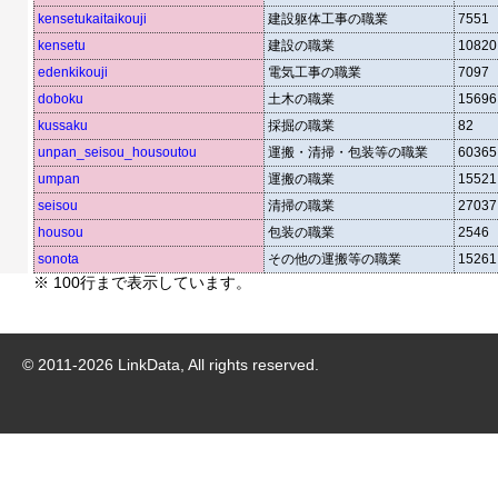
kensetukaitaikouji
建設躯体工事の職業
7551
kensetu
建設の職業
10820
edenkikouji
電気工事の職業
7097
doboku
土木の職業
15696
kussaku
採掘の職業
82
unpan_seisou_housoutou
運搬・清掃・包装等の職業
60365
umpan
運搬の職業
15521
seisou
清掃の職業
27037
housou
包装の職業
2546
sonota
その他の運搬等の職業
15261
※ 100行まで表示しています。
© 2011-
2026
LinkData, All rights reserved.