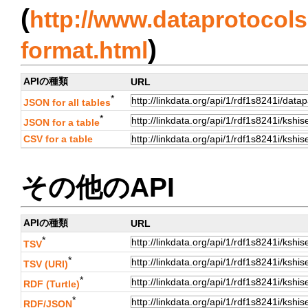
(
http://www.dataprotocols.
)
format.html
APIの種類
URL
*
JSON for all tables
*
JSON for a table
CSV for a table
その他のAPI
APIの種類
URL
*
TSV
*
TSV (URI)
*
RDF (Turtle)
*
RDF/JSON