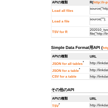
APIの種類
R(
http://r-
Load all files
Load a file
TSV for R
Simple Data Format用API (
htt
APIの種類
URL
*
JSON for all tables
*
JSON for a table
CSV for a table
その他のAPI
APIの種類
URL
*
TSV