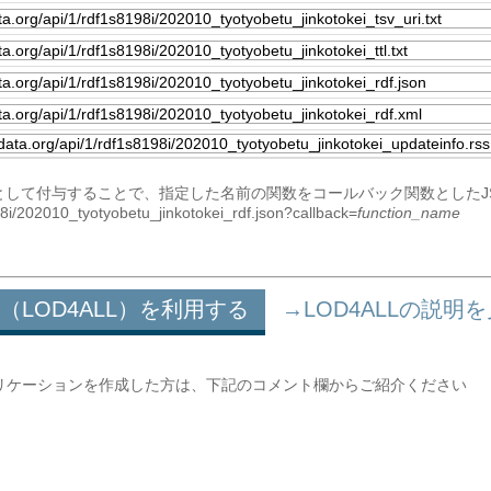
をパラメータとして付与することで、指定した名前の関数をコールバック関数とした
198i/202010_tyotyobetu_jinkotokei_rdf.json?callback=
function_name
（LOD4ALL）を利用する
→LOD4ALLの説明
リケーションを作成した方は、下記のコメント欄からご紹介ください