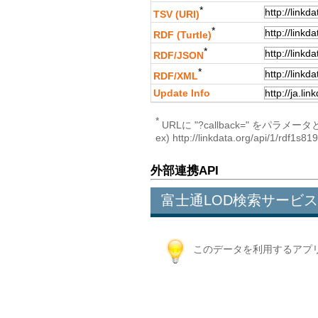
*
TSV (URI)
*
RDF (Turtle)
*
RDF/JSON
*
RDF/XML
Update Info
*
URLに "?callback=" 
ex) http://linkdata.org/api/1/rdf1s8
外部連携API
富士通LOD検索サービス
このデータを利用するアプ