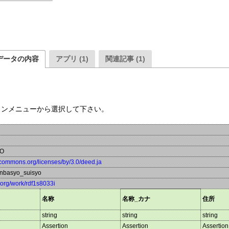
データの内容
アプリ (1)
関連記事 (1)
ウンメニューから選択して下さい。
DO
vecommons.org/licenses/by/3.0/deed.ja
nbasyo_suisyo
a.org/work/rdf1s8033i
名称
名称_カナ
住所
string
string
string
Assertion
Assertion
Assertion