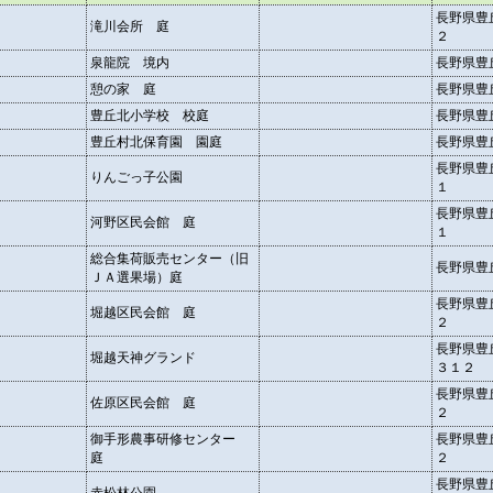
長野県豊
滝川会所 庭
２
泉龍院 境内
長野県豊
憩の家 庭
長野県豊
豊丘北小学校 校庭
長野県豊
豊丘村北保育園 園庭
長野県豊
長野県豊
りんごっ子公園
１
長野県豊
河野区民会館 庭
１
総合集荷販売センター（旧
長野県豊
ＪＡ選果場）庭
長野県豊
堀越区民会館 庭
２
長野県豊
堀越天神グランド
３１２
長野県豊
佐原区民会館 庭
２
御手形農事研修センター
長野県豊
庭
２
長野県豊