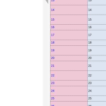
13
13
14
14
15
15
16
16
17
17
18
18
19
19
20
20
21
21
22
22
23
23
24
24
25
25