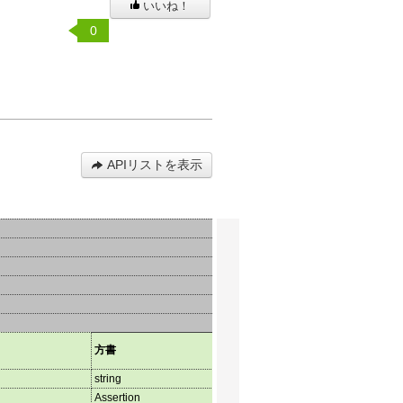
いいね！
0
APIリストを表示
http://www.w3.org/2003/01/geo/w
方書
4_pos#lat
string
float
Assertion
Assertion