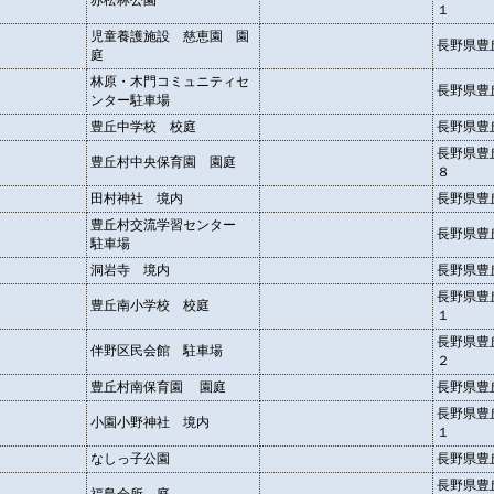
赤松林公園
１
児童養護施設 慈恵園 園
長野県豊
庭
林原・木門コミュニティセ
長野県豊
ンター駐車場
豊丘中学校 校庭
長野県豊
長野県豊
豊丘村中央保育園 園庭
８
田村神社 境内
長野県豊
豊丘村交流学習センター
長野県豊
駐車場
洞岩寺 境内
長野県豊
長野県豊
豊丘南小学校 校庭
１
長野県豊
伴野区民会館 駐車場
２
豊丘村南保育園 園庭
長野県豊
長野県豊
小園小野神社 境内
１
なしっ子公園
長野県豊
長野県豊