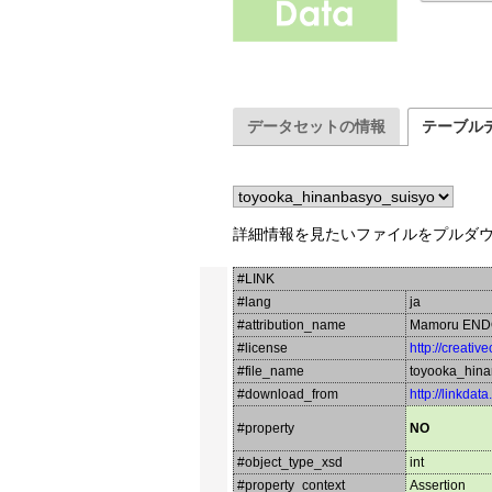
データセットの情報
テーブル
詳細情報を見たいファイルをプルダ
#LINK
#lang
ja
#attribution_name
Mamoru EN
#license
http://creati
#file_name
toyooka_hina
#download_from
http://linkdat
#property
NO
#object_type_xsd
int
#property_context
Assertion