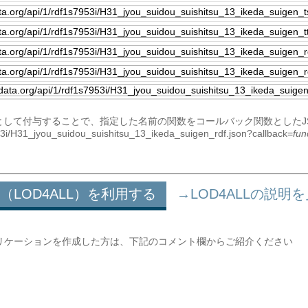
をパラメータとして付与することで、指定した名前の関数をコールバック関数とした
7953i/H31_jyou_suidou_suishitsu_13_ikeda_suigen_rdf.json?callback=
fun
（LOD4ALL）を利用する
→LOD4ALLの説明
リケーションを作成した方は、下記のコメント欄からご紹介ください