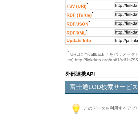
*
TSV (URI)
*
RDF (Turtle)
*
RDF/JSON
*
RDF/XML
Update Info
*
URLに "?callback=" 
ex) http://linkdata.org/api/1/rdf1s
外部連携API
富士通LOD検索サービス
このデータを利用するアプ