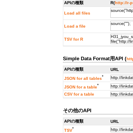
APIの種類
R(
http://r-
Load all files
Load a file
TSV for R
Simple Data Format用API (
htt
APIの種類
URL
*
JSON for all tables
*
JSON for a table
CSV for a table
その他のAPI
APIの種類
URL
*
TSV