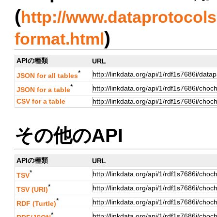
(
http://www.dataprotocols.
)
format.html
APIの種類
URL
*
JSON for all tables
*
JSON for a table
CSV for a table
その他のAPI
APIの種類
URL
*
TSV
*
TSV (URI)
*
RDF (Turtle)
*