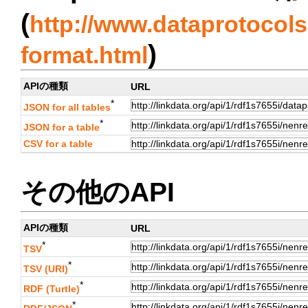
(
http://www.dataprotocols.
)
format.html
APIの種類
URL
*
JSON for all tables
*
JSON for a table
CSV for a table
その他のAPI
APIの種類
URL
*
TSV
*
TSV (URI)
*
RDF (Turtle)
*