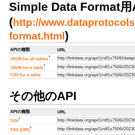
Simple Data Format用
(
http://www.dataprotocols.
)
format.html
APIの種類
URL
*
JSON for all tables
*
JSON for a table
CSV for a table
その他のAPI
APIの種類
URL
*
TSV
*
TSV (URI)