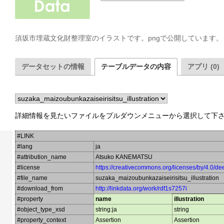
須坂市埋蔵文化財整理室のイラストです。pngで公開しています。
データセットの情報
テーブルデータの内容
アプリ (0)
詳細情報を見たいファイルをプルダウンメニューから選択して下
#LINK
#lang
ja
#attribution_name
Atsuko KANEMATSU
#license
https://creativecommons.org/licenses/by/4.0/de
#file_name
suzaka_maizoubunkazaiseirisitsu_illustration
#download_from
http://linkdata.org/work/rdf1s7257i
#property
name
illustration
#object_type_xsd
string:ja
string
#property_context
Assertion
Assertion