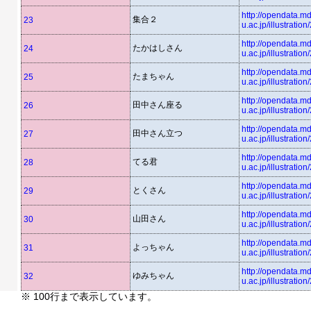
http://opendata.md
集合２
23
u.ac.jp/illustratio
http://opendata.md
たかはしさん
24
u.ac.jp/illustratio
http://opendata.md
たまちゃん
25
u.ac.jp/illustratio
http://opendata.md
田中さん座る
26
u.ac.jp/illustratio
http://opendata.md
田中さん立つ
27
u.ac.jp/illustratio
http://opendata.md
てる君
28
u.ac.jp/illustratio
http://opendata.md
とくさん
29
u.ac.jp/illustratio
http://opendata.md
山田さん
30
u.ac.jp/illustratio
http://opendata.md
よっちゃん
31
u.ac.jp/illustratio
http://opendata.md
ゆみちゃん
32
u.ac.jp/illustratio
※ 100行まで表示しています。