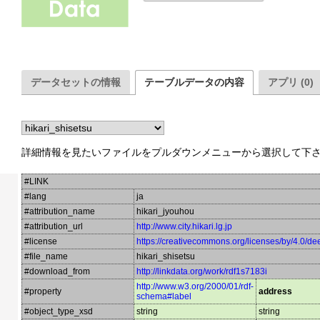
データセットの情報
テーブルデータの内容
アプリ (0)
詳細情報を見たいファイルをプルダウンメニューから選択して下
#LINK
#lang
ja
#attribution_name
hikari_jyouhou
#attribution_url
http://www.city.hikari.lg.jp
#license
https://creativecommons.org/licenses/by/4.0/de
#file_name
hikari_shisetsu
#download_from
http://linkdata.org/work/rdf1s7183i
http://www.w3.org/2000/01/rdf-
#property
address
schema#label
#object_type_xsd
string
string