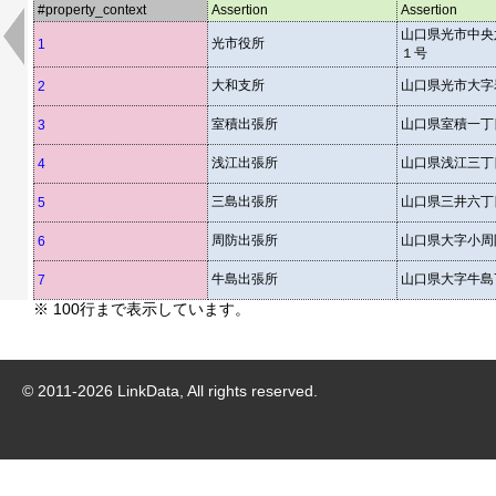
#property_context
Assertion
Assertion
山口県光市中央
光市役所
1
１号
大和支所
山口県光市大字岩
2
室積出張所
山口県室積一丁
3
浅江出張所
山口県浅江三丁目
4
三島出張所
山口県三井六丁
5
周防出張所
山口県大字小周防
6
牛島出張所
山口県大字牛島7
7
※ 100行まで表示しています。
© 2011-
2026
LinkData, All rights reserved.