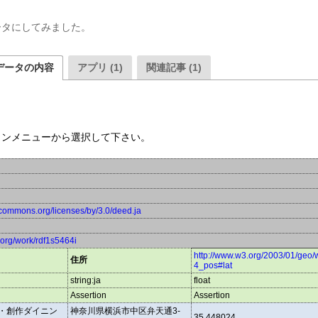
ータにしてみました。
データの内容
アプリ (1)
関連記事 (1)
ウンメニューから選択して下さい。
vecommons.org/licenses/by/3.0/deed.ja
a.org/work/rdf1s5464i
http://www.w3.org/2003/01/geo
住所
4_pos#lat
string:ja
float
Assertion
Assertion
・創作ダイニン
神奈川県横浜市中区弁天通3-
35.448024