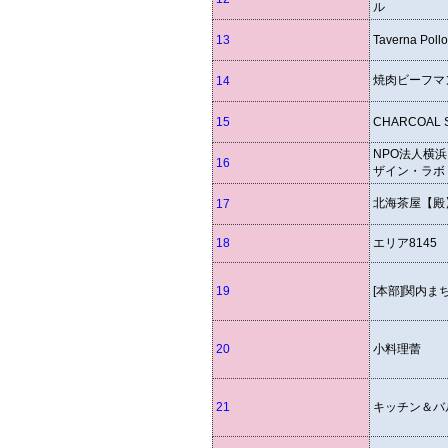
ル
13
Taverna Poll
焼肉ビーフマ
14
15
CHARCOAL 
NPO法人横
16
ザイン・ラボ
北海茶屋【殿
17
18
エリア8145
19
[本部]関内ま
20
小料理蕾
21
キッチン＆バ