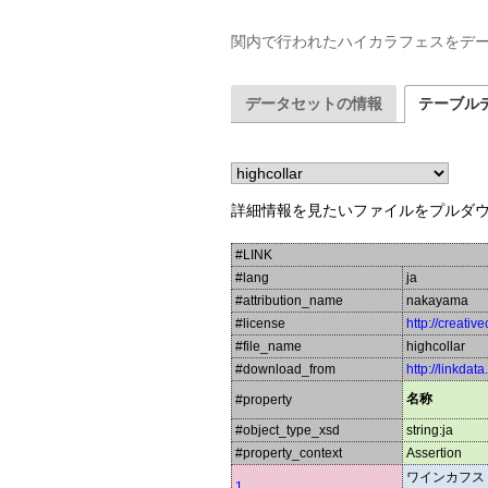
関内で行われたハイカラフェスをデ
データセットの情報
テーブル
詳細情報を見たいファイルをプルダ
#LINK
#lang
ja
#attribution_name
nakayama
#license
http://creati
#file_name
highcollar
#download_from
http://linkdat
名称
#property
#object_type_xsd
string:ja
#property_context
Assertion
ワインカフス
1