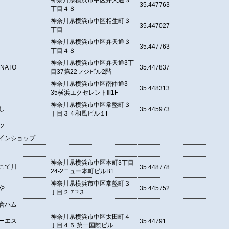
神奈川県横浜市中区弁天通３
35.447763
丁目４８
神奈川県横浜市中区相生町３
35.447027
丁目
神奈川県横浜市中区弁天通３
35.447763
丁目４８
神奈川県横浜市中区弁天通3丁
MINATO
35.447837
目37第22フジビル2階
神奈川県横浜市中区南仲通3-
35.448313
35横浜エクセレントⅢ1F
神奈川県横浜市中区常盤町３
し
35.445973
丁目３４和風ビル１F
ツ
インショップ
神奈川県横浜市中区本町3丁目
こて川
35.448778
24-2ニュー本町ビルB1
神奈川県横浜市中区常盤町３
や
35.445752
丁目２７?３
倉ハム
神奈川県横浜市中区太田町４
ーエス
35.44791
丁目４５ 第一国際ビル