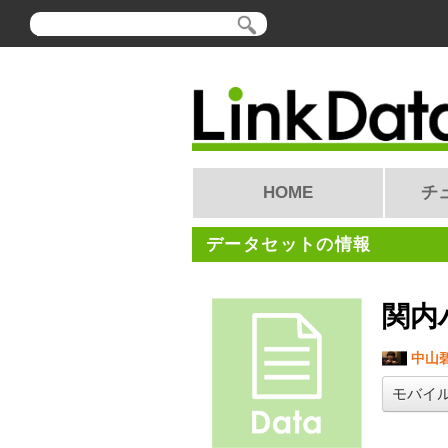
HOME
チ
データセットの情報
関内
中山
モバイ