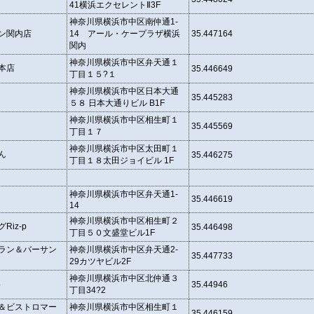
41横浜エクセレントⅡ3F
神奈川県横浜市中区南仲通1-
ン関内店
14 アール・ケープラザ横浜
35.447164
関内
神奈川県横浜市中区弁天通１
本店
35.446649
丁目１５?１
神奈川県横浜市中区日本大通
35.445283
５８ 日本大通りビル B1F
神奈川県横浜市中区相生町１
35.445569
丁目１７
神奈川県横浜市中区太田町１
ん
35.446275
丁目１８太田ジョイビル 1F
神奈川県横浜市中区弁天通1-
35.446619
14
神奈川県横浜市中区相生町２
Riz-p
35.446498
丁目５０文盛堂ビル1F
ラン＆バーサン
神奈川県横浜市中区弁天通2-
35.447733
29カツヤビル2F
神奈川県横浜市中区北仲通３
o
35.44946
丁目34?2
＆ビストロマー
神奈川県横浜市中区相生町１
35.446159