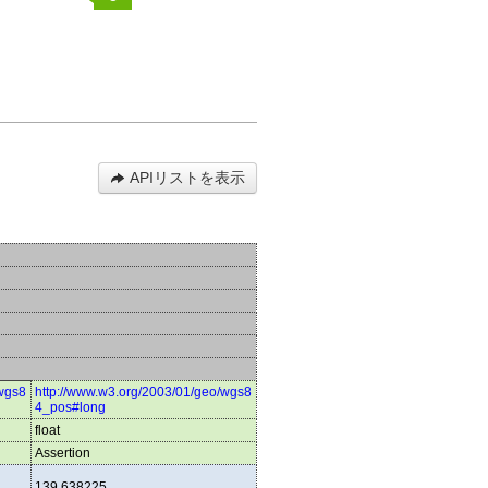
APIリストを表示
/wgs8
http://www.w3.org/2003/01/geo/wgs8
4_pos#long
float
Assertion
139.638225