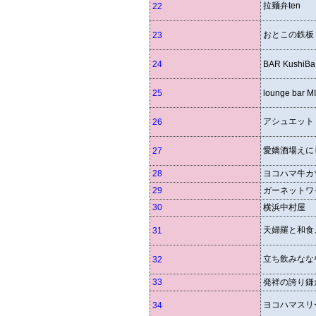
拉麺弁ten
22
おとこの鉄板
23
24
BAR KushiBa
25
lounge bar 
アシュエット
26
愛嬌酒場えに
27
28
ヨコハマ牛カ
29
ガーネットワ
30
横浜中村屋
天婦羅と和食
31
立ち飲みなな
32
33
発祥の誇り鎌
ヨコハマスリ
34