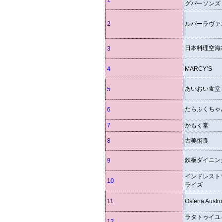
グパーソンズ
2
ルバーラヴァ
日本料理空海
3
4
MARCY’S
あいおい食堂
5
たらふくちゃ
6
7
かもく堂
8
古美術良
鉄板ダイニング
9
インドレスト
10
ライズ
11
Osteria Austr
ラタトゥイユ
12