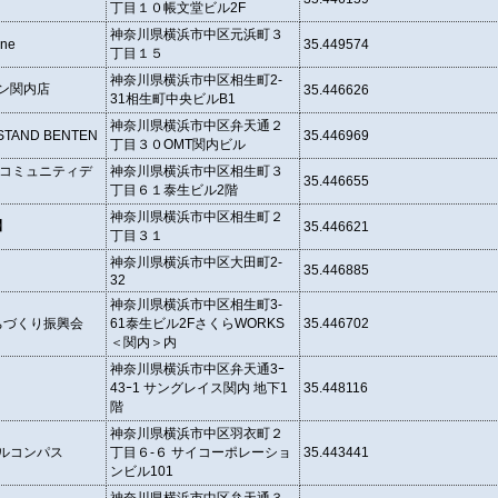
丁目１０帳文堂ビル2F
神奈川県横浜市中区元浜町３
one
35.449574
丁目１５
神奈川県横浜市中区相生町2-
ン関内店
35.446626
31相生町中央ビルB1
神奈川県横浜市中区弁天通２
STAND BENTEN
35.446969
丁目３０OMT関内ビル
浜コミュニティデ
神奈川県横浜市中区相生町３
35.446655
丁目６１泰生ビル2階
神奈川県横浜市中区相生町２
】
35.446621
丁目３１
神奈川県横浜市中区大田町2-
35.446885
32
神奈川県横浜市中区相生町3-
ちづくり振興会
61泰生ビル2FさくらWORKS
35.446702
＜関内＞内
神奈川県横浜市中区弁天通3ｰ
43ｰ1 サングレイス関内 地下1
35.448116
階
神奈川県横浜市中区羽衣町２
ルコンパス
丁目６-６ サイコーポレーショ
35.443441
ンビル101