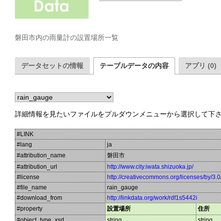
磐田市内の雨量計の設置場所一覧
データセットの情報
テーブルデータの内容
アプリ (0)
詳細情報を見たいファイルをプルダウンメニューから選択して下
#LINK
#lang
ja
#attribution_name
磐田市
#attribution_url
http://www.city.iwata.shizuoka.jp/
#license
http://creativecommons.org/licenses/by/3.0
#file_name
rain_gauge
#download_from
http://linkdata.org/work/rdf1s5442i
#property
設置場所
住所
#object_type_xsd
string
string