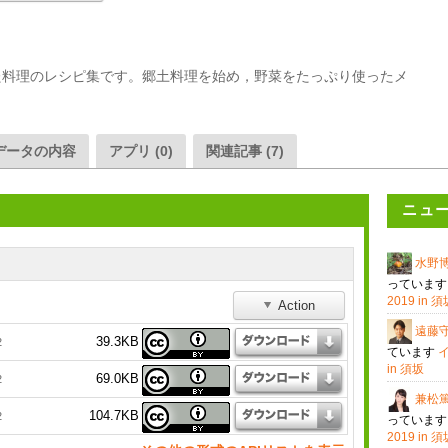
た料理のレシピ集です。郷土料理を始め，野菜をたっぷり使ったメ
データの内容
アプリ (0)
関連記事 (7)
ニュ
水野
っていま
2019 in 
Action
遠藤
39.3KB
2
ています
in 須坂
69.0KB
2
兼松
104.7KB
2
っていま
2019 in 