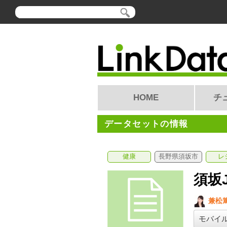
HOME
チ
データセットの情報
健康
長野県須坂市
レ
須坂
兼松
モバイ