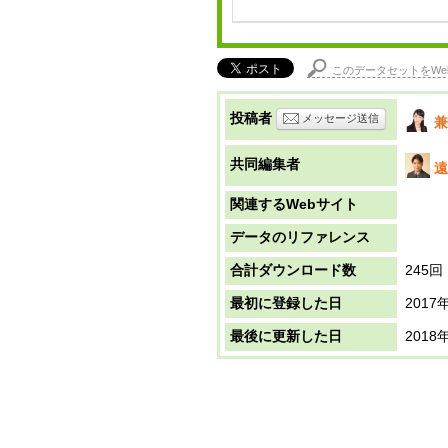
このデータセットをWe
投稿者
メッセージ送信
兼
共同編集者
遠
関連するWebサイト
データのリファレンス
合計ダウンロード数
245回
最初に登録した日
2017
最後に更新した日
2018