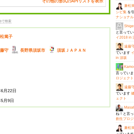
その他の形式のAPIリストを表示
兼松
シピ集
を
ナショナルオ
bで検索
Shige
と言って
松篤子
イ2018 in
遠藤
藤守
長野県須坂市
須坂ＪＡＰＡＮ
ています
in 須坂
Kamo
言ってい
ロジェクト
遠藤
年6月22日
ています
ェクト
年5月9日
Masah
ね！と言
創生プロジ
兼松