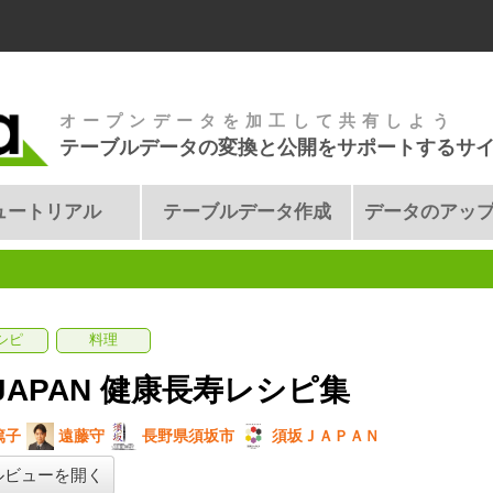
オープンデータを加工して共有しよう
テーブルデータの変換と公開をサポートするサ
ュートリアル
テーブルデータ作成
データのアッ
シピ
料理
JAPAN 健康長寿レシピ集
篤子
遠藤守
長野県須坂市
須坂ＪＡＰＡＮ
ルビューを開く