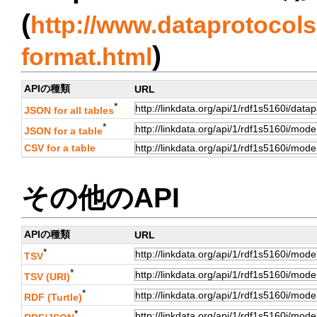
(
http://www.dataprotocols.
)
format.html
APIの種類
URL
*
JSON for all tables
*
JSON for a table
CSV for a table
その他のAPI
APIの種類
URL
*
TSV
*
TSV (URI)
*
RDF (Turtle)
*