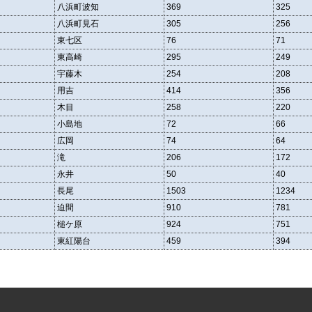
八浜町波知
369
325
八浜町見石
305
256
東七区
76
71
東高崎
295
249
宇藤木
254
208
用吉
414
356
木目
258
220
小島地
72
66
広岡
74
64
滝
206
172
永井
50
40
長尾
1503
1234
迫間
910
781
槌ケ原
924
751
東紅陽台
459
394