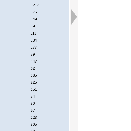
1217
551
498
176
87
66
149
68
51
391
190
134
111
50
44
134
40
89
177
72
90
79
44
24
447
207
188
62
33
19
385
174
169
225
100
81
151
67
52
74
33
29
30
7
19
97
41
43
123
41
63
305
134
132