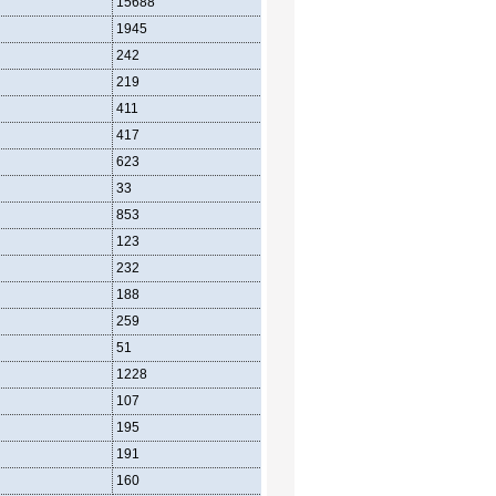
15688
6389
7016
1945
752
961
242
111
104
219
104
92
411
167
189
417
160
212
623
203
341
33
7
23
853
391
313
123
56
40
232
90
86
188
89
68
259
134
96
51
22
23
1228
543
508
107
47
47
195
90
67
191
96
76
160
62
72