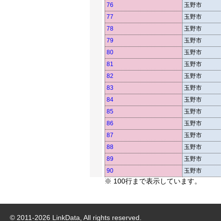
76
玉野市
77
玉野市
78
玉野市
79
玉野市
80
玉野市
81
玉野市
82
玉野市
83
玉野市
84
玉野市
85
玉野市
86
玉野市
87
玉野市
88
玉野市
89
玉野市
90
玉野市
※ 100行まで表示しています。
© 2011-
2026
LinkData, All rights reserved.