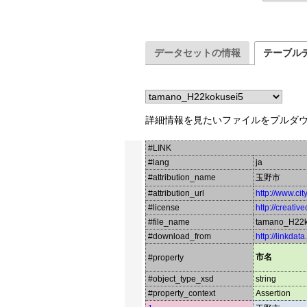
データセットの情報
テーブル
詳細情報を見たいファイルをプルダ
#LINK
#lang
ja
#attribution_name
玉野市
#attribution_url
http://www.ci
#license
http://creati
#file_name
tamano_H22k
#download_from
http://linkdat
市名
#property
#object_type_xsd
string
#property_context
Assertion