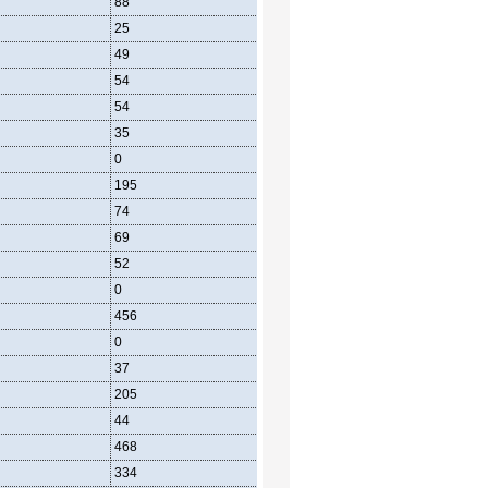
88
41
35
25
8
11
49
22
19
54
26
22
54
25
23
35
12
22
0
0
0
195
91
80
74
35
32
69
30
27
52
26
21
0
0
0
456
179
218
0
0
0
37
15
13
205
63
113
44
22
17
468
172
223
334
103
172