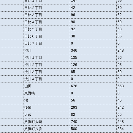
日比１丁目
147
99
日比２丁目
42
30
日比３丁目
96
62
日比４丁目
90
69
日比５丁目
92
68
日比６丁目
38
35
日比７丁目
0
0
渋川
346
248
渋川１丁目
135
96
渋川２丁目
126
93
渋川３丁目
85
59
渋川４丁目
0
0
山田
676
553
東野崎
0
0
沼
56
46
後閑
293
242
大藪
82
65
八浜町大崎
740
548
八浜町八浜
500
384