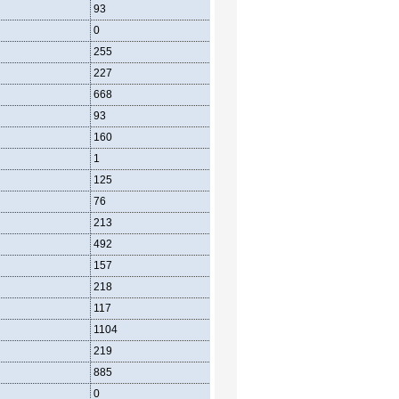
93
36
41
0
0
0
255
107
111
227
105
94
668
299
243
93
43
33
160
67
71
1
0
1
125
61
40
76
32
19
213
96
79
492
255
163
157
82
48
218
111
75
117
62
40
1104
398
441
219
89
89
885
309
352
0
0
0