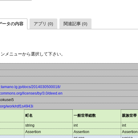
データの内容
アプリ (0)
関連記事 (0)
ウンメニューから選択して下さい。
ty.tamano.lg.jp/docs/2014030500018/
vecommons.org/licenses/by/3.0/deed.en
okusei5
a.org/work/rdf1s4943i
町名
一般世帯総数
親族世帯
string
int
int
Assertion
Assertion
Assertion