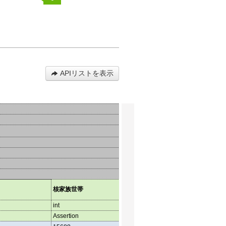
APIリストを表示
うち
核家族世帯
うち夫婦のみの世帯
帯
int
int
int
Assertion
Assertion
Asser