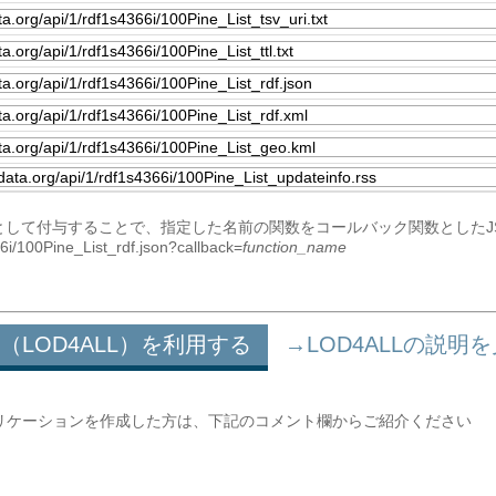
をパラメータとして付与することで、指定した名前の関数をコールバック関数とした
366i/100Pine_List_rdf.json?callback=
function_name
（LOD4ALL）を利用する
→LOD4ALLの説明
リケーションを作成した方は、下記のコメント欄からご紹介ください