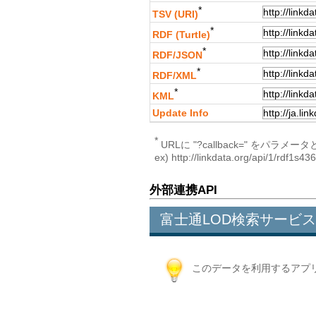
*
TSV (URI)
*
RDF (Turtle)
*
RDF/JSON
*
RDF/XML
*
KML
Update Info
*
URLに "?callback=" 
ex) http://linkdata.org/api/1/rdf1s4
外部連携API
富士通LOD検索サービス
このデータを利用するアプ