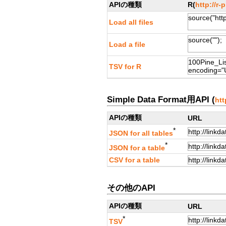
APIの種類
R(
http://r-
Load all files
Load a file
TSV for R
Simple Data Format用API (
htt
APIの種類
URL
*
JSON for all tables
*
JSON for a table
CSV for a table
その他のAPI
APIの種類
URL
*
TSV