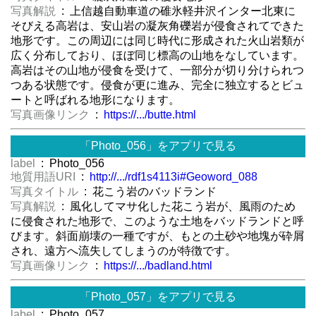
写真解説
: 上信越自動車道の碓氷軽井沢インター北東に
そびえる高岩は、安山岩の凝灰角礫岩が侵食されてできた
地形です。この周辺には同じ時代に形成された火山岩類が
広く分布しており、ほぼ同じ標高の山地をなしています。
高岩はその山地が侵食を受けて、一部分が切り分けられつ
つある状態です。侵食が更に進み、完全に独立するとビュ
ートと呼ばれる地形になります。
写真画像リンク
:
https://.../butte.html
「Photo_056」をアプリで見る
label
: Photo_056
地質用語URI
:
http://.../rdf1s4113i#Geoword_088
写真タイトル
: 花こう岩のバッドランド
写真解説
: 風化してマサ化した花こう岩が、風雨のため
に侵食された地形で、このような土地をバッドランドと呼
びます。斜面崩壊の一種ですが、もとの土砂や地塊が砕屑
され、遠方へ流失してしまうのが特徴です。
写真画像リンク
:
https://.../badland.html
「Photo_057」をアプリで見る
label
: Photo_057