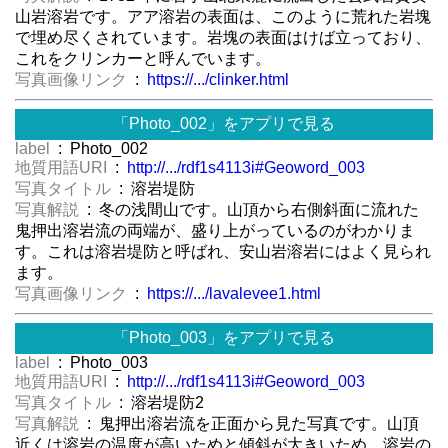
山岩溶岩です。アア溶岩の表面は、このように荒れた岩塊
で埋め尽くされています。岩塊の表面はけば立っており、
これをクリンカーと呼んでいます。
写真画像リンク
:
https://.../clinker.html
「Photo_002」をアプリで見る
label
: Photo_002
地質用語URI
:
http://.../rdf1s4113i#Geoword_003
写真タイトル
: 溶岩堤防
写真解説
: 冬の浅間山です。山頂から右側斜面に流れた
鬼押出溶岩流の両端が、盛り上がっているのがわかりま
す。これは溶岩堤防と呼ばれ、安山岩溶岩にはよく見られ
ます。
写真画像リンク
:
https://.../lavalevee1.html
「Photo_003」をアプリで見る
label
: Photo_003
地質用語URI
:
http://.../rdf1s4113i#Geoword_003
写真タイトル
: 溶岩堤防2
写真解説
: 鬼押出溶岩流を正面から見た写真です。山頂
近くは溶岩の温度が高いためと傾斜が大きいため、溶岩の