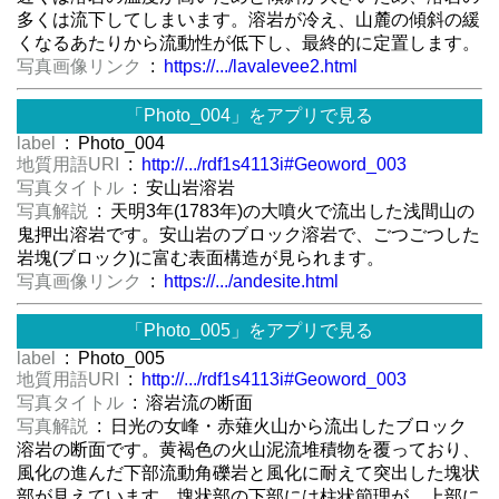
多くは流下してしまいます。溶岩が冷え、山麓の傾斜の緩
くなるあたりから流動性が低下し、最終的に定置します。
写真画像リンク
:
https://.../lavalevee2.html
「Photo_004」をアプリで見る
label
: Photo_004
地質用語URI
:
http://.../rdf1s4113i#Geoword_003
写真タイトル
: 安山岩溶岩
写真解説
: 天明3年(1783年)の大噴火で流出した浅間山の
鬼押出溶岩です。安山岩のブロック溶岩で、ごつごつした
岩塊(ブロック)に富む表面構造が見られます。
写真画像リンク
:
https://.../andesite.html
「Photo_005」をアプリで見る
label
: Photo_005
地質用語URI
:
http://.../rdf1s4113i#Geoword_003
写真タイトル
: 溶岩流の断面
写真解説
: 日光の女峰・赤薙火山から流出したブロック
溶岩の断面です。黄褐色の火山泥流堆積物を覆っており、
風化の進んだ下部流動角礫岩と風化に耐えて突出した塊状
部が見えています。塊状部の下部には柱状節理が、上部に