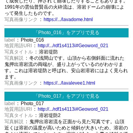
て成長したり、押されて崩壊したりすることもあります。
1991年の雲仙普賢岳の火砕流は、溶岩ドームの崩壊によ
って発生したものです。
写真画像リンク
:
https://.../lavadome.html
「Photo_016」をアプリで見る
label
: Photo_016
地質用語URI
:
http://.../rdf1s4113i#Geoword_021
写真タイトル
: 溶岩堤防
写真解説
: 冬の浅間山です。山頂から右側斜面に流れた
鬼押出溶岩流の両端が、盛り上がっているのがわかりま
す。これは溶岩堤防と呼ばれ、安山岩溶岩にはよく見られ
ます。
写真画像リンク
:
https://.../lavalevee1.html
「Photo_017」をアプリで見る
label
: Photo_017
地質用語URI
:
http://.../rdf1s4113i#Geoword_021
写真タイトル
: 溶岩堤防2
写真解説
: 鬼押出溶岩流を正面から見た写真です。山頂
近くは溶岩の温度が高いためと傾斜が大きいため、溶岩の