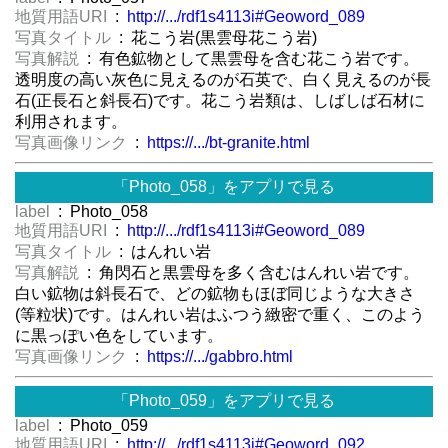
地質用語URI
:
http://.../rdf1s4113i#Geoword_089
写真タイトル
: 花こう岩(黒雲母花こう岩)
写真解説
: 有色鉱物として黒雲母を含む花こう岩です。
透明度の高い灰色に見えるのが石英で、白く見えるのが長
石(正長石と斜長石)です。花こう岩類は、しばしば石材に
利用されます。
写真画像リンク
:
https://.../bt-granite.html
「Photo_058」をアプリで見る
label
: Photo_058
地質用語URI
:
http://.../rdf1s4113i#Geoword_089
写真タイトル
: はんれい岩
写真解説
: 角閃石と黒雲母を多く含むはんれい岩です。
白い鉱物は斜長石で、どの鉱物もほぼ同じような大きさ
(等粒状)です。はんれい岩はふつう緻密で重く、このよう
に黒っぽい色をしています。
写真画像リンク
:
https://.../gabbro.html
「Photo_059」をアプリで見る
label
: Photo_059
地質用語URI
:
http://.../rdf1s4113i#Geoword_092