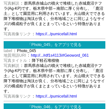
写真解説
: 群馬県赤城山の噴火で堆積した赤城鹿沼テフ
ラ(Ag-KP)です。栃木県中部～南部に厚く分布し、「鹿沼
土」として園芸用に利用されています。火山噴火でできる
降下堆積物は淘汰が良く、分布地域ごとに同じようなサイ
ズの構成粒子が良くまとまっているという特徴がありま
す。
写真画像リンク
:
https://.../pumicefall.html
「Photo_045」をアプリで見る
label
: Photo_045
地質用語URI
:
http://.../rdf1s4113i#Geoword_061
写真タイトル
: 降下軽石堆積物
写真解説
: 群馬県赤城山の噴火で堆積した赤城鹿沼テフ
ラ(Ag-KP)です。栃木県中部～南部に厚く分布し、「鹿沼
土」として園芸用に利用されています。火山噴火でできる
降下堆積物は淘汰が良く、分布地域ごとに同じようなサイ
ズの構成粒子が良くまとまっているという特徴がありま
す。
写真画像リンク
:
https://.../pumicefall.html
「Photo_046」をアプリで見る