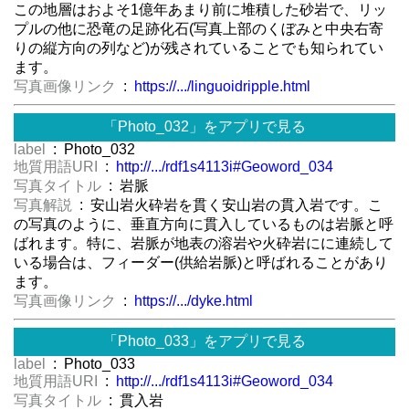
この地層はおよそ1億年あまり前に堆積した砂岩で、リッ
プルの他に恐竜の足跡化石(写真上部のくぼみと中央右寄
りの縦方向の列など)が残されていることでも知られてい
ます。
写真画像リンク
:
https://.../linguoidripple.html
「Photo_032」をアプリで見る
label
: Photo_032
地質用語URI
:
http://.../rdf1s4113i#Geoword_034
写真タイトル
: 岩脈
写真解説
: 安山岩火砕岩を貫く安山岩の貫入岩です。こ
の写真のように、垂直方向に貫入しているものは岩脈と呼
ばれます。特に、岩脈が地表の溶岩や火砕岩にに連続して
いる場合は、フィーダー(供給岩脈)と呼ばれることがあり
ます。
写真画像リンク
:
https://.../dyke.html
「Photo_033」をアプリで見る
label
: Photo_033
地質用語URI
:
http://.../rdf1s4113i#Geoword_034
写真タイトル
: 貫入岩