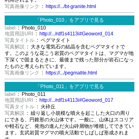
写真画像リンク
:
https://.../bt-granite.html
「Photo_010」をアプリで見る
label
: Photo_010
地質用語URI
:
http://.../rdf1s4113i#Geoword_014
写真タイトル
: ペグマタイト
写真解説
: 大きな電気石の結晶を含むペグマタイトで
す。このような花こう岩質のペグマタイトは、マグマが地
下深くで固まるときに、最後まで残った部分が岩石になっ
たものと考えられています。
写真画像リンク
:
https://.../pegmatite.html
「Photo_011」をアプリで見る
label
: Photo_011
地質用語URI
:
http://.../rdf1s4113i#Geoword_017
写真タイトル
: 火砕丘
写真解説
: 繰り返し小規模な噴火を起こした火口の周り
にできる、円錐形の火山体です。一般に、山体はスコリア
や軽石など、発泡の進んだ火山砕屑物が堆積してできてい
ます。玄武岩質マグマの噴火活動でしばしば形成されま