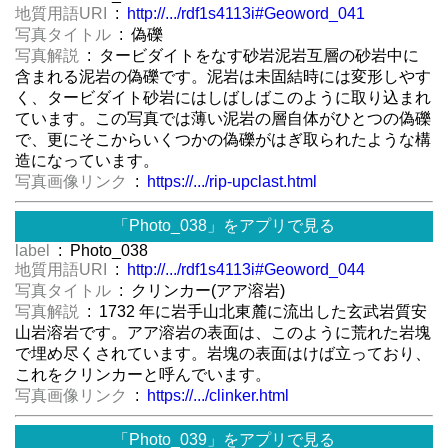
地質用語URI
:
http://.../rdf1s4113i#Geoword_041
写真タイトル
: 偽礫
写真解説
: タービダイトをなす砂岩泥岩互層の砂岩中に
含まれる泥岩の偽礫です。泥岩は未固結時には変形しやす
く、タービダイト砂岩にはしばしばこのように取り込まれ
ています。この写真では薄い泥岩の層自体がひとつの偽礫
で、更にそこからいくつかの偽礫がはぎ取られたような構
造になっています。
写真画像リンク
:
https://.../rip-upclast.html
「Photo_038」をアプリで見る
label
: Photo_038
地質用語URI
:
http://.../rdf1s4113i#Geoword_044
写真タイトル
: クリンカー(アア溶岩)
写真解説
: 1732 年に岩手山北東麓に流出した玄武岩質安
山岩溶岩です。アア溶岩の表面は、このように荒れた岩塊
で埋め尽くされています。岩塊の表面はけば立っており、
これをクリンカーと呼んでいます。
写真画像リンク
:
https://.../clinker.html
「Photo_039」をアプリで見る