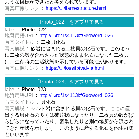
ような模様ができたと考えられています。
写真画像リンク
:
https://.../flamestructure.html
「Photo_022」をアプリで見る
label
: Photo_022
地質用語URI
:
http://.../rdf1s4113i#Geoword_026
写真タイトル
: 二枚貝化石
写真解説
: 砂岩に含まれる二枚貝の化石です。このよう
に二枚の殻が合わさった状態のまま化石になった二枚貝
は、生存時の生活状態を示している可能性があります。
写真画像リンク
:
https://.../fossilbivalvia.html
「Photo_023」をアプリで見る
label
: Photo_023
地質用語URI
:
http://.../rdf1s4113i#Geoword_026
写真タイトル
: 貝化石
写真解説
: シルト岩に含まれる貝の化石です。ここに産
出する貝化石の多くは破片状になったり、二枚貝の殻がば
らばらになっていたり、密集したりと別の場所から流され
てきた産状を示します。このように産する化石を他生群集
といいます。