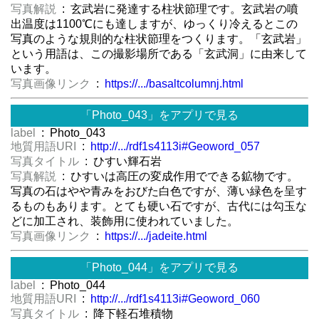
写真解説
: 玄武岩に発達する柱状節理です。玄武岩の噴
出温度は1100℃にも達しますが、ゆっくり冷えるとこの
写真のような規則的な柱状節理をつくります。「玄武岩」
という用語は、この撮影場所である「玄武洞」に由来して
います。
写真画像リンク
:
https://.../basaltcolumnj.html
「Photo_043」をアプリで見る
label
: Photo_043
地質用語URI
:
http://.../rdf1s4113i#Geoword_057
写真タイトル
: ひすい輝石岩
写真解説
: ひすいは高圧の変成作用でできる鉱物です。
写真の石はやや青みをおびた白色ですが、薄い緑色を呈す
るものもあります。とても硬い石ですが、古代には勾玉な
どに加工され、装飾用に使われていました。
写真画像リンク
:
https://.../jadeite.html
「Photo_044」をアプリで見る
label
: Photo_044
地質用語URI
:
http://.../rdf1s4113i#Geoword_060
写真タイトル
: 降下軽石堆積物