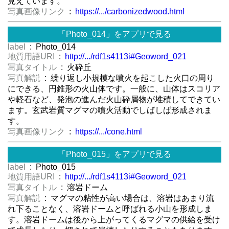
見えています。
写真画像リンク
:
https://.../carbonizedwood.html
「Photo_014」をアプリで見る
label
: Photo_014
地質用語URI
:
http://.../rdf1s4113i#Geoword_021
写真タイトル
: 火砕丘
写真解説
: 繰り返し小規模な噴火を起こした火口の周り
にできる、円錐形の火山体です。一般に、山体はスコリア
や軽石など、発泡の進んだ火山砕屑物が堆積してできてい
ます。玄武岩質マグマの噴火活動でしばしば形成されま
す。
写真画像リンク
:
https://.../cone.html
「Photo_015」をアプリで見る
label
: Photo_015
地質用語URI
:
http://.../rdf1s4113i#Geoword_021
写真タイトル
: 溶岩ドーム
写真解説
: マグマの粘性が高い場合は、溶岩はあまり流
れ下ることなく、溶岩ドームと呼ばれる小山を形成しま
す。溶岩ドームは後から上がってくるマグマの供給を受け