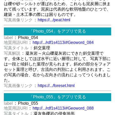
は礫や砂～シルトが運ばれるため、これらも泥炭層に挟ま
れて残っています。泥炭は代表的な軟弱地盤のひとつで、
建築・土木工事の際には困りものです。
写真画像リンク
:
https://.../peat.html
「Photo_054」をアプリで見る
label
: Photo_054
地質用語URI
:
http://.../rdf1s4113i#Geoword_084
写真タイトル
: 斜交葉理
写真解説
: 凝灰岩～火山礫凝灰岩にできた斜交葉理で
す。全体としてほぼ水平に近い層理に対して、写真下部に
は一段と傾斜した葉理が見られます。斜めの部分をフォア
セット葉理と呼び、古流向の判別によく利用されます。こ
の写真の場合、右から左向きの流れによってつくられまし
た。
写真画像リンク
:
https://.../foreset.html
「Photo_055」をアプリで見る
label
: Photo_055
地質用語URI
:
http://.../rdf1s4113i#Geoword_088
写真タイトル
: 凝灰角礫岩の侵食地形