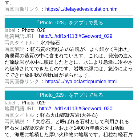
す。
写真画像リンク
:
https://.../delayedvesiculation.html
「Photo_028」をアプリで見る
label
: Photo_028
地質用語URI
:
http://.../rdf1s4113i#Geoword_029
写真タイトル
: 水冷軽石
写真解説
: 軽石質の流紋岩の岩塊が、より細かく割れた
角礫質の基質の中に含まれています。これは、発泡の進ん
だ流紋岩が水中に噴出したときに、水により急激に冷やさ
れ破砕されてできたものです。岩塊の縁には、急冷によっ
てできた放射状の割れ目が見られます。
写真画像リンク
:
https://.../hyaloclasticpumice.html
「Photo_029」をアプリで見る
label
: Photo_029
地質用語URI
:
http://.../rdf1s4113i#Geoword_030
写真タイトル
: 軽石火山礫凝灰岩(大谷石)
写真解説
: 「大谷石」と呼ばれる石材として利用される
軽石火山礫凝灰岩です。およそ1400万年前の火山活動
で、海底に堆積した厚い火砕物の地層です。粗粒な軽石片