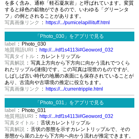
を多く含み、通称「軽石凝灰岩」と呼ばれています。変質
すると緑色の鉱物ができるので、いわゆる「グリーンタ
フ」の例とされることがあります。
写真画像リンク
:
https://.../pumicelapillituff.html
「Photo_030」をアプリで見る
label
: Photo_030
地質用語URI
:
http://.../rdf1s4113i#Geoword_032
写真タイトル
: カレントリップル
写真解説
: 写真上方向から下方向に向かう流れでつくら
れたリップル(漣痕)です。この写真は現世のものですが、
しばしば古い時代の地層の表面にも保存されていることが
あり、古流向や古環境の推定に役立ちます。
写真画像リンク
:
https://.../currentripple.html
「Photo_031」をアプリで見る
label
: Photo_031
地質用語URI
:
http://.../rdf1s4113i#Geoword_032
写真タイトル
: 舌状カレントリップル
写真解説
: 舌状の形態を示すカレントリップルで、その
形態から崖の上から下方向へ向かう流れが推定できます。