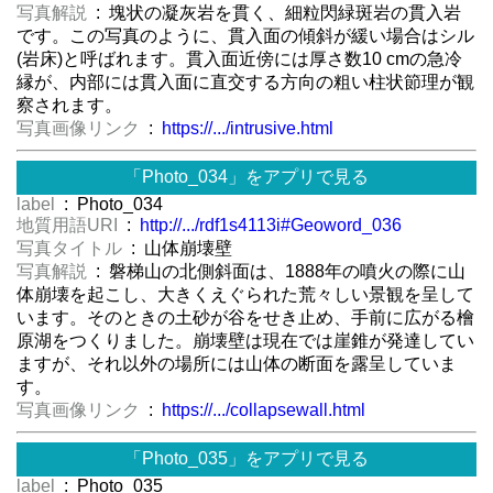
写真解説
: 塊状の凝灰岩を貫く、細粒閃緑斑岩の貫入岩
です。この写真のように、貫入面の傾斜が緩い場合はシル
(岩床)と呼ばれます。貫入面近傍には厚さ数10 cmの急冷
縁が、内部には貫入面に直交する方向の粗い柱状節理が観
察されます。
写真画像リンク
:
https://.../intrusive.html
「Photo_034」をアプリで見る
label
: Photo_034
地質用語URI
:
http://.../rdf1s4113i#Geoword_036
写真タイトル
: 山体崩壊壁
写真解説
: 磐梯山の北側斜面は、1888年の噴火の際に山
体崩壊を起こし、大きくえぐられた荒々しい景観を呈して
います。そのときの土砂が谷をせき止め、手前に広がる檜
原湖をつくりました。崩壊壁は現在では崖錐が発達してい
ますが、それ以外の場所には山体の断面を露呈していま
す。
写真画像リンク
:
https://.../collapsewall.html
「Photo_035」をアプリで見る
label
: Photo_035