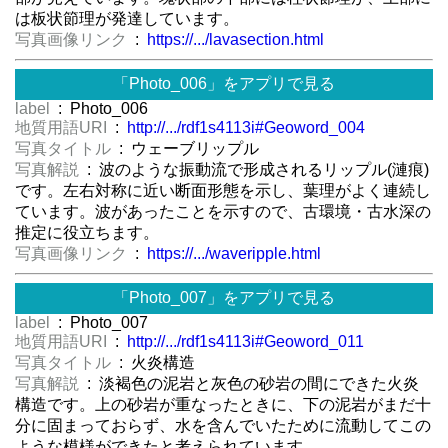
は板状節理が発達しています。
写真画像リンク
:
https://.../lavasection.html
「Photo_006」をアプリで見る
label
: Photo_006
地質用語URI
:
http://.../rdf1s4113i#Geoword_004
写真タイトル
: ウェーブリップル
写真解説
: 波のような振動流で形成されるリップル(漣痕)
です。左右対称に近い断面形態を示し、葉理がよく連続し
ています。波があったことを示すので、古環境・古水深の
推定に役立ちます。
写真画像リンク
:
https://.../waveripple.html
「Photo_007」をアプリで見る
label
: Photo_007
地質用語URI
:
http://.../rdf1s4113i#Geoword_011
写真タイトル
: 火炎構造
写真解説
: 淡褐色の泥岩と灰色の砂岩の間にできた火炎
構造です。上の砂岩が重なったときに、下の泥岩がまだ十
分に固まっておらず、水を含んでいたために流動してこの
ような模様ができたと考えられています。