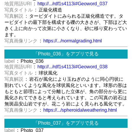
地質用語URI
:
http://.../rdf1s4113i#Geoword_037
写真タイトル
: 正級化構造
写真解説
: タービダイトにみられる正級化構造です。タ
ービダイトの最下部を構成する礫の大きさが、下部ほど大
きく上に向かって次第に小さくなり、砂に移り変わってい
ます。
写真画像リンク
:
https://.../normalgrading.html
「Photo_036」をアプリで見る
label
: Photo_036
地質用語URI
:
http://.../rdf1s4113i#Geoword_038
写真タイトル
: 球状風化
写真解説
: 岩石が風化により玉ねぎのように同心円状に
割れていくような風化を球状風化といいます。球形の形は
もともと節理によって分離した立体が、角の部分から更に
風化されてできると考えられています。この写真の岩石は
無斑晶安山岩ですが、花こう岩によく見られる風化です。
写真画像リンク
:
https://.../spheroidalweathering.html
「Photo_037」をアプリで見る
label
: Photo_037