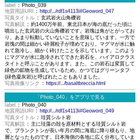
label
: Photo_039
地質用語URI
:
http://.../rdf1s4113i#Geoword_047
写真タイトル
: 玄武岩火山角礫岩
写真解説
: 約1400万年前、東北日本が海の底だった頃に
噴出した玄武岩の火山角礫岩です。岩塊は角がとがってお
り、あまり転動していないことを意味しています。一方で
岩塊の間は細かい砕屑粒子が埋めており、マグマが水に触
れて急冷し、細かく砕けたことを示しています。このよう
にマグマが水に急冷されてできた岩石を、ハイアロクラス
タイトと呼ぶことがあります。また、この岩石は変質して
緑色の鉱物を生成しているため、かつてはグリーンタフ
(緑色凝灰岩)と呼ばれたこともありました。
写真画像リンク
:
https://.../basaltbreccia.html
「Photo_040」をアプリで見る
label
: Photo_040
地質用語URI
:
http://.../rdf1s4113i#Geoword_049
写真タイトル
: 珪質シルト岩
写真解説
: 主に珪藻の殻を原材料とする珪質シルト岩
で、プランクトンが長い年月の間に海底に降り積もり、地
層となったものです。日本海側の各地に広く分布していま