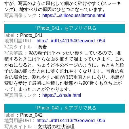
すが、写真のように風化して細かく砕けやすく(スレーキ
ング)、地すべりの原因のひとつになっています。
写真画像リンク
:
https://.../siliceoussiltstone.html
「Photo_041」をアプリで見る
label
: Photo_041
地質用語URI
:
http://.../rdf1s4113i#Geoword_054
写真タイトル
: 頁岩
写真解説
: 泥の粒子は平べったい形をしているので、堆
積するときには平らな面を揃えて溜まっていきます。これ
が石になると、ちょうど本のページのように、もともと粒
子の面の揃った方向に薄く割れやすくなります。写真の頁
岩の場合は、割れやすい面がほぼ垂直方向にあり、地層が
変動を受けて最初に堆積した状態から90°近くも立ち上が
ってしまったことが分かります。
写真画像リンク
:
https://.../shale.html
「Photo_042」をアプリで見る
label
: Photo_042
地質用語URI
:
http://.../rdf1s4113i#Geoword_056
写真タイトル
: 玄武岩の柱状節理