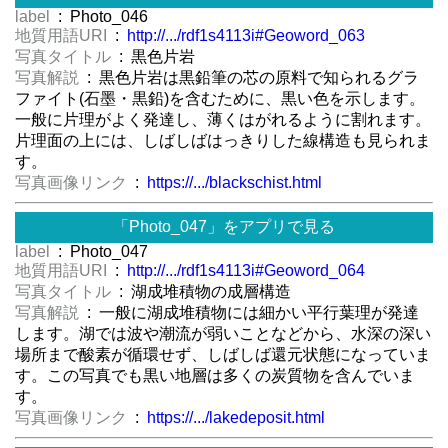
label
: Photo_046
地質用語URI
:
http://.../rdf1s4113i#Geoword_063
写真タイトル
: 黒色片岩
写真解説
: 黒色片岩は黒鉛筆の芯の原料で知られるグラ
ファイト(石墨・黒鉛)を含むために、黒い色を示します。
一般に片理がよく発達し、薄くはがれるように割れます。
片理面の上には、しばしばはっきりした線構造も見られま
す。
写真画像リンク
:
https://.../blackschist.html
「Photo_047」をアプリで見る
label
: Photo_047
地質用語URI
:
http://.../rdf1s4113i#Geoword_064
写真タイトル
: 湖成堆積物の成層構造
写真解説
: 一般に湖成堆積物には細かい平行葉理が発達
します。湖では波や潮流が弱いことなどから、水深の深い
場所まで酸素が循環せず、しばしば還元状態になっていま
す。この写真でも黒い地層は多くの炭質物を含んでいま
す。
写真画像リンク
:
https://.../lakedeposit.html