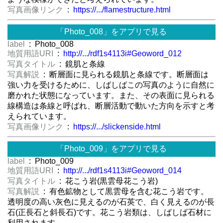
写真画像リンク
:
https://.../flamestructure.html
「Photo_008」をアプリで見る
label
: Photo_008
地質用語URI
:
http://.../rdf1s4113i#Geoword_012
写真タイトル
: 鏡肌と条線
写真解説
: 断層面に見られる鏡肌と条線です。断層面は
強い力を受けるために、しばしばこの写真のように自然に
磨かれた状態になっています。また、その表面に見られる
線構造は条線と呼ばれ、断層活動で動いた方向を示すと考
えられています。
写真画像リンク
:
https://.../slickenside.html
「Photo_009」をアプリで見る
label
: Photo_009
地質用語URI
:
http://.../rdf1s4113i#Geoword_014
写真タイトル
: 花こう岩(黒雲母花こう岩)
写真解説
: 有色鉱物として黒雲母を含む花こう岩です。
透明度の高い灰色に見えるのが石英で、白く見えるのが長
石(正長石と斜長石)です。花こう岩類は、しばしば石材に
利用されます。