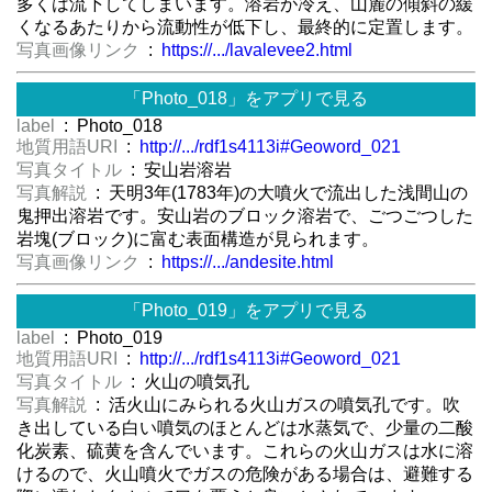
多くは流下してしまいます。溶岩が冷え、山麓の傾斜の緩
くなるあたりから流動性が低下し、最終的に定置します。
写真画像リンク
:
https://.../lavalevee2.html
「Photo_018」をアプリで見る
label
: Photo_018
地質用語URI
:
http://.../rdf1s4113i#Geoword_021
写真タイトル
: 安山岩溶岩
写真解説
: 天明3年(1783年)の大噴火で流出した浅間山の
鬼押出溶岩です。安山岩のブロック溶岩で、ごつごつした
岩塊(ブロック)に富む表面構造が見られます。
写真画像リンク
:
https://.../andesite.html
「Photo_019」をアプリで見る
label
: Photo_019
地質用語URI
:
http://.../rdf1s4113i#Geoword_021
写真タイトル
: 火山の噴気孔
写真解説
: 活火山にみられる火山ガスの噴気孔です。吹
き出している白い噴気のほとんどは水蒸気で、少量の二酸
化炭素、硫黄を含んでいます。これらの火山ガスは水に溶
けるので、火山噴火でガスの危険がある場合は、避難する