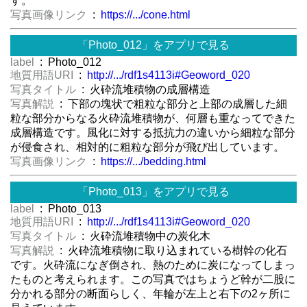
す。
写真画像リンク
:
https://.../cone.html
「Photo_012」をアプリで見る
label
: Photo_012
地質用語URI
:
http://.../rdf1s4113i#Geoword_020
写真タイトル
: 火砕流堆積物の成層構造
写真解説
: 下部の塊状で粗粒な部分と上部の成層した細
粒な部分からなる火砕流堆積物が、何層も重なってできた
成層構造です。風化に対する抵抗力の違いから細粒な部分
が侵食され、相対的に粗粒な部分が飛び出しています。
写真画像リンク
:
https://.../bedding.html
「Photo_013」をアプリで見る
label
: Photo_013
地質用語URI
:
http://.../rdf1s4113i#Geoword_020
写真タイトル
: 火砕流堆積物中の炭化木
写真解説
: 火砕流堆積物に取り込まれている樹幹の化石
です。火砕流になぎ倒され、熱のために炭になってしまっ
たものと考えられます。この写真ではちょうど幹が二股に
分かれる部分の断面らしく、年輪が左上と右下の2ヶ所に