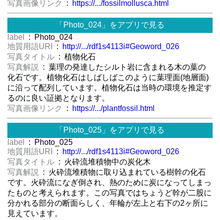
写真画像リンク
:
https://.../fossilmollusca.html
「Photo_024」をアプリで見る
label
: Photo_024
地質用語URI
:
http://.../rdf1s4113i#Geoword_026
写真タイトル
: 植物化石
写真解説
: 葉理の発達したシルト岩に含まれる木の葉の
化石です。植物化石はしばしばこのように葉理面(地層面)
に沿って配列しています。植物化石は当時の環境を推定す
るのに良い証拠となります。
写真画像リンク
:
https://.../plantfossil.html
「Photo_025」をアプリで見る
label
: Photo_025
地質用語URI
:
http://.../rdf1s4113i#Geoword_026
写真タイトル
: 火砕流堆積物中の炭化木
写真解説
: 火砕流堆積物に取り込まれている樹幹の化石
です。火砕流になぎ倒され、熱のために炭になってしまっ
たものと考えられます。この写真ではちょうど幹が二股に
分かれる部分の断面らしく、年輪が左上と右下の2ヶ所に
見えています。