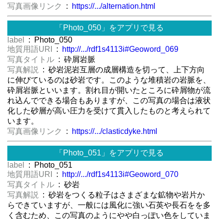
写真画像リンク
:
https://.../alternation.html
「Photo_050」をアプリで見る
label
: Photo_050
地質用語URI
:
http://.../rdf1s4113i#Geoword_069
写真タイトル
: 砕屑岩脈
写真解説
: 砂岩泥岩互層の成層構造を切って、上下方向
に伸びているのは砂岩です。このような堆積岩の岩脈を、
砕屑岩脈といいます。割れ目が開いたところに砕屑物が流
れ込んでできる場合もありますが、この写真の場合は液状
化した砂層が高い圧力を受けて貫入したものと考えられて
います。
写真画像リンク
:
https://.../clasticdyke.html
「Photo_051」をアプリで見る
label
: Photo_051
地質用語URI
:
http://.../rdf1s4113i#Geoword_070
写真タイトル
: 砂岩
写真解説
: 砂岩をつくる粒子はさまざまな鉱物や岩片か
らできていますが、一般には風化に強い石英や長石をを多
く含むため、この写真のようにやや白っぽい色をしていま