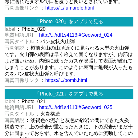
際に濡れたタオルで口を覆うと良いとされています。
写真画像リンク
:
https://.../fumarole.html
「Photo_020」をアプリで見る
label
: Photo_020
地質用語URI
:
http://.../rdf1s4113i#Geoword_024
写真タイトル
: パン皮状火山弾
写真解説
: 樽前火山の山頂近くに見られる大型の火山弾
です。火山弾の表面は早く冷えて固くなりますが、内部は
まだ熱いため、内部に残ったガスが膨張して表面が破れて
しまうことがあります。このように表面に亀裂が入ったも
のをパン皮状火山弾と呼びます。
写真画像リンク
:
https://.../bomb.html
「Photo_021」をアプリで見る
label
: Photo_021
地質用語URI
:
http://.../rdf1s4113i#Geoword_025
写真タイトル
: 火炎構造
写真解説
: 淡褐色の泥岩と灰色の砂岩の間にできた火炎
構造です。上の砂岩が重なったときに、下の泥岩がまだ十
分に固まっておらず、水を含んでいたために流動してこの