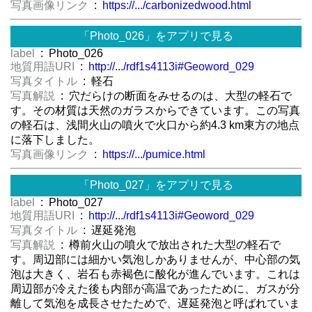
写真画像リンク
:
https://.../carbonizedwood.html
「Photo_026」をアプリで見る
label
: Photo_026
地質用語URI
:
http://.../rdf1s4113i#Geoword_029
写真タイトル
: 軽石
写真解説
: 穴だらけの断面をみせるのは、大型の軽石で
す。その材質は天然のガラスからできています。この写真
の軽石は、浅間火山の噴火で火口から約4.3 km東方の地点
に落下しました。
写真画像リンク
:
https://.../pumice.html
「Photo_027」をアプリで見る
label
: Photo_027
地質用語URI
:
http://.../rdf1s4113i#Geoword_029
写真タイトル
: 遅延発泡
写真解説
: 樽前火山の噴火で放出された大型の軽石で
す。周辺部には細かい気泡しかありませんが、中心部の気
泡は大きく、岩石も赤褐色に酸化が進んでいます。これは
周辺部が冷えた後も内部が高温であったために、ガスが分
離して気泡を成長させたためで、遅延発泡と呼ばれていま