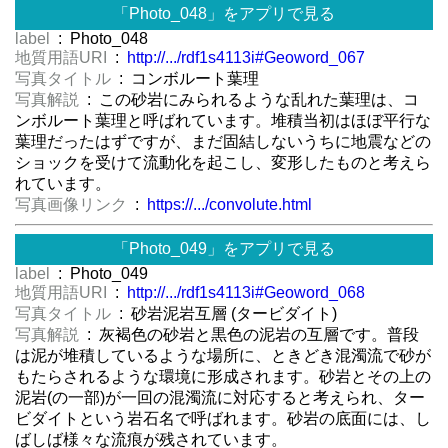
「Photo_048」をアプリで見る
label
: Photo_048
地質用語URI
:
http://.../rdf1s4113i#Geoword_067
写真タイトル
: コンボルート葉理
写真解説
: この砂岩にみられるような乱れた葉理は、コ
ンボルート葉理と呼ばれています。堆積当初はほぼ平行な
葉理だったはずですが、まだ固結しないうちに地震などの
ショックを受けて流動化を起こし、変形したものと考えら
れています。
写真画像リンク
:
https://.../convolute.html
「Photo_049」をアプリで見る
label
: Photo_049
地質用語URI
:
http://.../rdf1s4113i#Geoword_068
写真タイトル
: 砂岩泥岩互層 (タービダイト)
写真解説
: 灰褐色の砂岩と黒色の泥岩の互層です。普段
は泥が堆積しているような場所に、ときどき混濁流で砂が
もたらされるような環境に形成されます。砂岩とその上の
泥岩(の一部)が一回の混濁流に対応すると考えられ、ター
ビダイトという岩石名で呼ばれます。砂岩の底面には、し
ばしば様々な流痕が残されています。