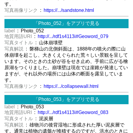
す。
写真画像リンク
:
https://.../sandstone.html
「Photo_052」をアプリで見る
label
: Photo_052
地質用語URI
:
http://.../rdf1s4113i#Geoword_079
写真タイトル
: 山体崩壊壁
写真解説
: 磐梯山の北側斜面は、1888年の噴火の際に山
体崩壊を起こし、大きくえぐられた荒々しい景観を呈して
います。そのときの土砂が谷をせき止め、手前に広がる檜
原湖をつくりました。崩壊壁は現在では崖錐が発達してい
ますが、それ以外の場所には山体の断面を露呈していま
す。
写真画像リンク
:
https://.../collapsewall.html
「Photo_053」をアプリで見る
label
: Photo_053
地質用語URI
:
http://.../rdf1s4113i#Geoword_083
写真タイトル
: 泥炭層
写真解説
: 雄物川の後背湿地に形成された厚い泥炭層で
す。通常は植物の遺骸が堆積するのですが、洪水のときに