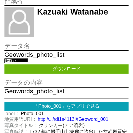
作成者
Kazuaki Watanabe
データ名
Geowords_photo_list
ダウンロード
データの内容
Geowords_photo_list
「Photo_001」をアプリで見る
label
: Photo_001
地質用語URI
:
http://.../rdf1s4113i#Geoword_001
写真タイトル
: クリンカー(アア溶岩)
写真解説
: 1732 年に岩手山北東麓に流出した玄武岩質安