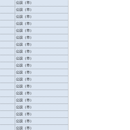
公設（市）
公設（市）
公設（市）
公設（市）
公設（市）
公設（市）
公設（市）
公設（市）
公設（市）
公設（市）
公設（市）
公設（市）
公設（市）
公設（市）
公設（市）
公設（市）
公設（市）
公設（市）
公設（市）