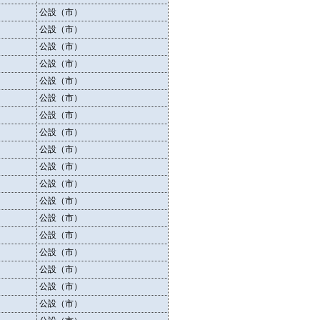
公設（市）
公設（市）
公設（市）
公設（市）
公設（市）
公設（市）
公設（市）
公設（市）
公設（市）
公設（市）
公設（市）
公設（市）
公設（市）
公設（市）
公設（市）
公設（市）
公設（市）
公設（市）