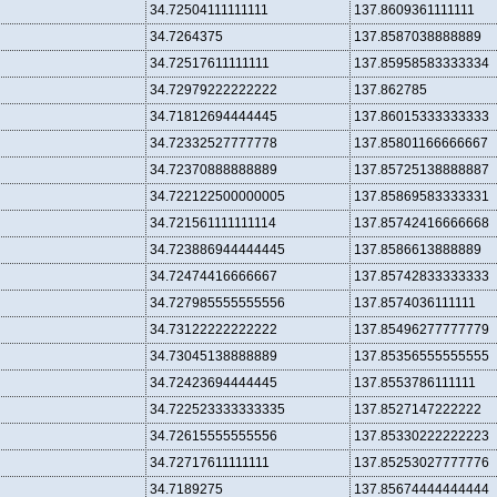
34.72504111111111
137.8609361111111
34.7264375
137.8587038888889
34.72517611111111
137.85958583333334
34.72979222222222
137.862785
34.71812694444445
137.86015333333333
34.72332527777778
137.85801166666667
34.72370888888889
137.85725138888887
34.722122500000005
137.85869583333331
34.721561111111114
137.85742416666668
34.723886944444445
137.8586613888889
34.72474416666667
137.85742833333333
34.727985555555556
137.8574036111111
34.73122222222222
137.85496277777779
34.73045138888889
137.85356555555555
34.72423694444445
137.8553786111111
34.722523333333335
137.8527147222222
34.72615555555556
137.85330222222223
34.72717611111111
137.85253027777776
34.7189275
137.85674444444444