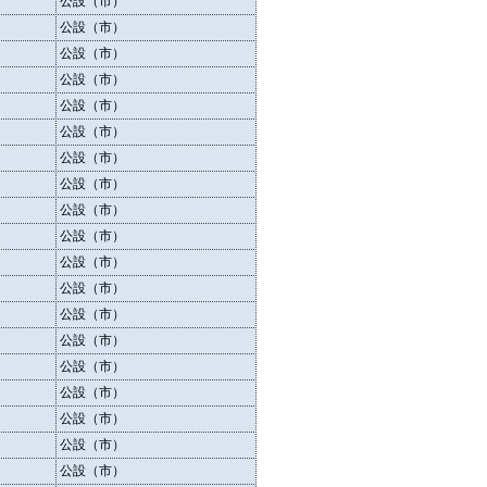
公設（市）
公設（市）
公設（市）
公設（市）
公設（市）
公設（市）
公設（市）
公設（市）
公設（市）
公設（市）
公設（市）
公設（市）
公設（市）
公設（市）
公設（市）
公設（市）
公設（市）
公設（市）
公設（市）