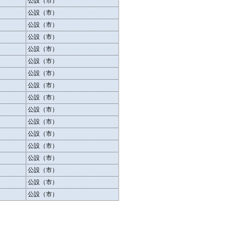
公設（市）
公設（市）
公設（市）
公設（市）
公設（市）
公設（市）
公設（市）
公設（市）
公設（市）
公設（市）
公設（市）
公設（市）
公設（市）
公設（市）
公設（市）
公設（市）
公設（市）