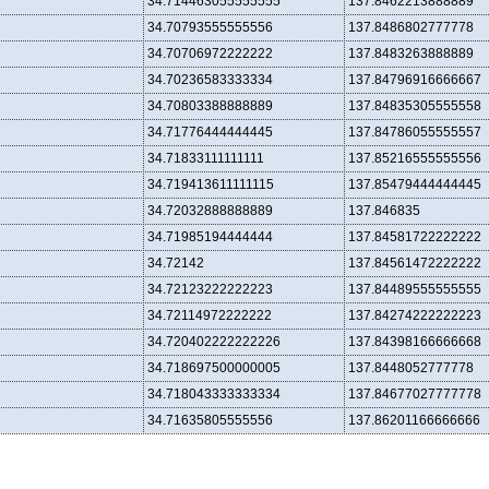
34.714463055555555
137.8462213888889
34.70793555555556
137.8486802777778
34.70706972222222
137.8483263888889
34.70236583333334
137.84796916666667
34.70803388888889
137.84835305555558
34.71776444444445
137.84786055555557
34.71833111111111
137.85216555555556
34.719413611111115
137.85479444444445
34.72032888888889
137.846835
34.71985194444444
137.84581722222222
34.72142
137.84561472222222
34.72123222222223
137.84489555555555
34.72114972222222
137.84274222222223
34.720402222222226
137.84398166666668
34.718697500000005
137.8448052777778
34.718043333333334
137.84677027777778
34.71635805555556
137.86201166666666