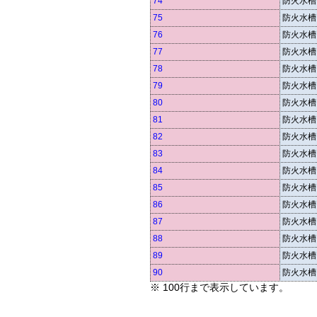
74
防火水槽
75
防火水槽
76
防火水槽
77
防火水槽
78
防火水槽
79
防火水槽
80
防火水槽
81
防火水槽
82
防火水槽
83
防火水槽
84
防火水槽
85
防火水槽
86
防火水槽
87
防火水槽
88
防火水槽
89
防火水槽
90
防火水槽
※ 100行まで表示しています。