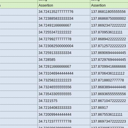
n
Assertion
Assertion
34.724135277777776
137.86811805555556
34.723885833333334
137.86868750000002
34.72491166666667
137.86923472222222
34.72553472222222
137.8709536111111
34.72799277777778
137.86894222222222
34.723082500000004
137.87125722222223
34.72591333333334
137.86906944444445
34.728585
137.87297694444445
34.72911666666667
137.87099416666666
34.731046944444444
137.87064361111112
34.73258222222223
137.8718802777778
34.73246555555556
137.86838944444446
34.73543305555555
137.86936555555556
34.7221575
137.86710472222222
34.72164083333333
137.86917
34.72009944444444
137.8675536111111
34.71723777777778
137.86973472222223