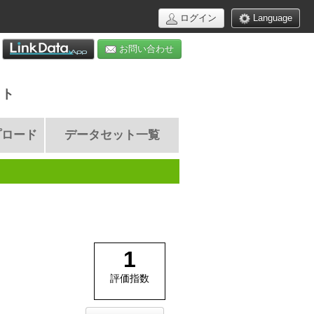
ログイン
Language
お問い合わせ
イト
プロード
データセット一覧
1
評価指数