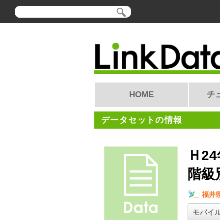
HOME
チ
データセットの情報
Ｈ2
階級別
福井
モバイ