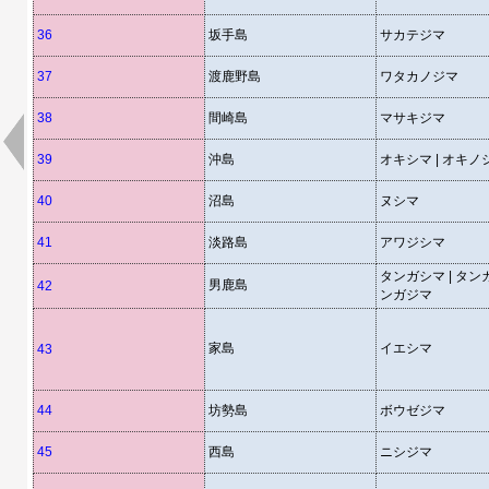
36
坂手島
サカテジマ
37
渡鹿野島
ワタカノジマ
38
間崎島
マサキジマ
39
沖島
オキシマ | オキノ
40
沼島
ヌシマ
41
淡路島
アワジシマ
タンガシマ | タンガ
男鹿島
42
ンガジマ
家島
イエシマ
43
44
坊勢島
ボウゼジマ
45
西島
ニシジマ