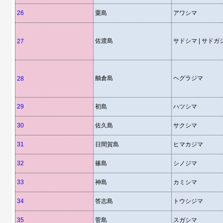
26
粟島
アワシマ
佐渡島
サドシマ | サドガ
27
舳倉島
ヘグラジマ
28
29
初島
ハツシマ
30
佐久島
サクシマ
31
日間賀島
ヒマカジマ
32
篠島
シノジマ
33
神島
カミシマ
34
答志島
トウシジマ
35
菅島
スガシマ