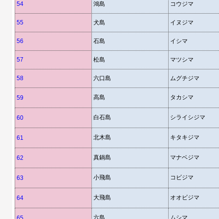
54
鴻島
コウジマ
55
犬島
イヌジマ
56
石島
イシマ
57
松島
マツシマ
58
六口島
ムグチジマ
高島
タカシマ
59
白石島
シライシジマ
60
北木島
キタキジマ
61
真鍋島
マナベジマ
62
小飛島
コビジマ
63
大飛島
オオビジマ
64
六島
ムシマ
65