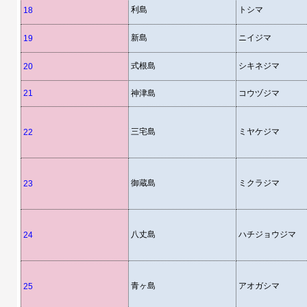
利島
トシマ
18
新島
ニイジマ
19
式根島
シキネジマ
20
21
神津島
コウヅジマ
三宅島
ミヤケジマ
22
御蔵島
ミクラジマ
23
八丈島
ハチジョウジマ
24
青ヶ島
アオガシマ
25