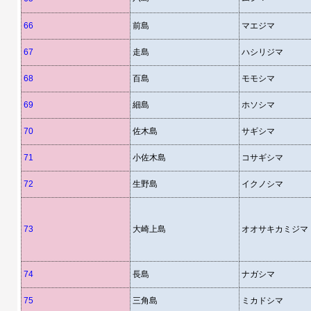
66
前島
マエジマ
67
走島
ハシリジマ
68
百島
モモシマ
69
細島
ホソシマ
70
佐木島
サギシマ
71
小佐木島
コサギシマ
72
生野島
イクノシマ
73
大崎上島
オオサキカミジマ
74
長島
ナガシマ
75
三角島
ミカドシマ