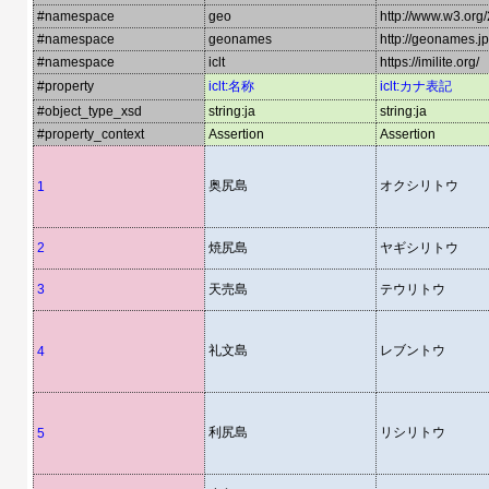
#namespace
geo
http://www.w3.or
#namespace
geonames
http://geonames.jp
#namespace
iclt
https://imilite.org/
#property
iclt:名称
iclt:カナ表記
#object_type_xsd
string:ja
string:ja
#property_context
Assertion
Assertion
奥尻島
オクシリトウ
1
2
焼尻島
ヤギシリトウ
3
天売島
テウリトウ
礼文島
レブントウ
4
利尻島
リシリトウ
5