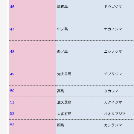
島後島
ドウゴジマ
46
中ノ島
ナカノシマ
47
西ノ島
ニシノシマ
48
知夫里島
チブリジマ
49
50
高島
タカシマ
51
鹿久居島
カクイジマ
52
大多府島
オオタブジマ
53
頭島
カシラジマ