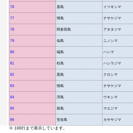
76
斎島
イツキシマ
77
情島
ナサケジマ
78
阿多田島
アタタジマ
79
似島
ニノシマ
80
端島
ハシマ
81
柱島
ハシラジマ
82
黒島
クロシマ
83
情島
ナサケジマ
84
浮島
ウキシマ
85
前島
マエジマ
86
笠佐島
カササジマ
※ 100行まで表示しています。