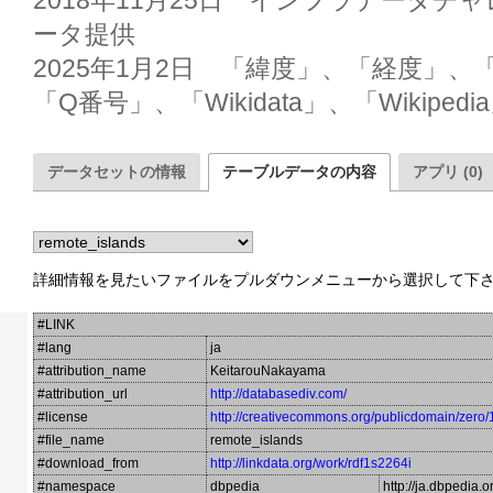
2018年11月25日　インフラデータチ
ータ提供

2025年1月2日　「緯度」、「経度」
「Q番号」、「Wikidata」、「Wikiped
データセットの情報
テーブルデータの内容
アプリ (0)
詳細情報を見たいファイルをプルダウンメニューから選択して下
#LINK
#lang
ja
#attribution_name
KeitarouNakayama
#attribution_url
http://databasediv.com/
#license
http://creativecommons.org/publicdomain/zero/
#file_name
remote_islands
#download_from
http://linkdata.org/work/rdf1s2264i
#namespace
dbpedia
http://ja.dbpedia.o