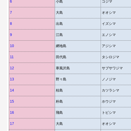
6
小島
コジマ
7
大島
オオシマ
8
出島
イズシマ
9
江島
エノシマ
10
網地島
アジシマ
11
田代島
タシロジマ
12
寒風沢島
サブサワジマ
13
野々島
ノノジマ
14
桂島
カツラシマ
15
朴島
ホウジマ
16
飛島
トビシマ
17
大島
オオシマ