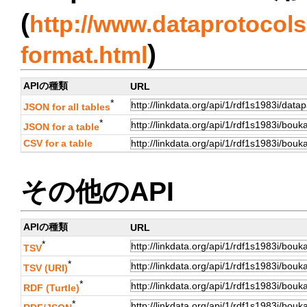
(
http://www.dataprotocols.
)
format.html
APIの種類
URL
*
JSON for all tables
*
JSON for a table
CSV for a table
その他のAPI
APIの種類
URL
*
TSV
*
TSV (URI)
*
RDF (Turtle)
*