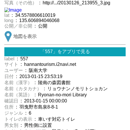
写真（その他）
: http://.../20130126_213955_3.jpg
lat
: 34.5578806610019
long
: 135.606894046068
公開／非公開
: 公開
地図を表示
「557」をアプリで見る
label
: 557
サイト
: hannantourism.i2navi.net
ユーザー
: 阪南大学
日付
: 2013-01-15 23:53:19
名前（漢字）
: 陵南の森図書館
名前（カタカナ）
: リョウナンノモリトショカン
名前（英語）
: Ryonan-no-mori Library
確認日
: 2013-01-15 00:00:00
住所
: 羽曳野市島泉8-8-1
ジャンル
: 6
トイレの表示
: 車いす対応トイレ
男女別
: 男性側に設置