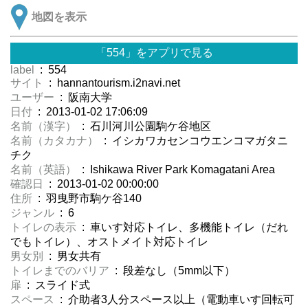
地図を表示
「554」をアプリで見る
label
: 554
サイト
: hannantourism.i2navi.net
ユーザー
: 阪南大学
日付
: 2013-01-02 17:06:09
名前（漢字）
: 石川河川公園駒ケ谷地区
名前（カタカナ）
: イシカワカセンコウエンコマガタニ
チク
名前（英語）
: Ishikawa River Park Komagatani Area
確認日
: 2013-01-02 00:00:00
住所
: 羽曳野市駒ケ谷140
ジャンル
: 6
トイレの表示
: 車いす対応トイレ、多機能トイレ（だれ
でもトイレ）、オストメイト対応トイレ
男女別
: 男女共有
トイレまでのバリア
: 段差なし（5mm以下）
扉
: スライド式
スペース
: 介助者3人分スペース以上（電動車いす回転可