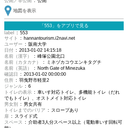
公開／非公開
: 公開
地図を表示
「553」をアプリで見る
label
: 553
サイト
: hannantourism.i2navi.net
ユーザー
: 阪南大学
日付
: 2013-01-02 14:15:18
名前（漢字）
: 峰塚公園北口
名前（カタカナ）
: ミネヅカコウエンキタグチ
名前（英語）
: North Gate of Minezuka
確認日
: 2013-01-02 00:00:00
住所
: 羽曳野市軽里2
ジャンル
: 6
トイレの表示
: 車いす対応トイレ、多機能トイレ（だれ
でもトイレ）、オストメイト対応トイレ
男女別
: 男女共有
トイレまでのバリア
: スロープあり
扉
: スライド式
スペース
: 介助者3人分スペース以上（電動車いす回転可