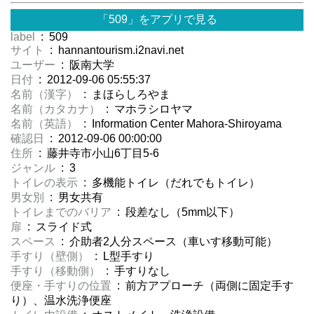
「509」をアプリで見る
label
: 509
サイト
: hannantourism.i2navi.net
ユーザー
: 阪南大学
日付
: 2012-09-06 05:55:37
名前（漢字）
: まほらしろやま
名前（カタカナ）
: マホラシロヤマ
名前（英語）
: Information Center Mahora-Shiroyama
確認日
: 2012-09-06 00:00:00
住所
: 藤井寺市小山6丁目5-6
ジャンル
: 3
トイレの表示
: 多機能トイレ（だれでもトイレ）
男女別
: 男女共有
トイレまでのバリア
: 段差なし（5mm以下）
扉
: スライド式
スペース
: 介助者2人分スペース（車いす移動可能）
手すり（壁側）
: L型手すり
手すり（移動側）
: 手すりなし
便座・手すりの位置
: 前方アプローチ（両側に固定手す
り）、温水洗浄便座