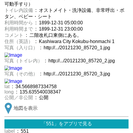
可動手すり）
トイレ内設備
: オストメイト・洗浄設備、非常呼出・ボ
タン、ベビー・シート
利用時間から
: 1899-12-31 05:00:00
利用時間まで
: 1899-12-31 23:00:00
コメント
: 二階改札口東側にある。
住所（英語）
: Kashiwara City Kokubu-honmachi 1
写真（入り口）
: http://.../20121230_85720_1.jpg
写真（トイレ内）
: http://.../20121230_85720_2.jpg
写真（その他）
: http://.../20121230_85720_3.jpg
lat
: 34.5668987334758
long
: 135.635540038347
公開／非公開
: 公開
地図を表示
「551」をアプリで見る
label
: 551