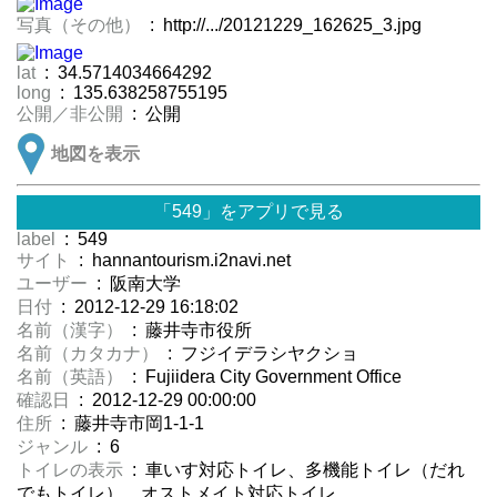
写真（その他）
: http://.../20121229_162625_3.jpg
lat
: 34.5714034664292
long
: 135.638258755195
公開／非公開
: 公開
地図を表示
「549」をアプリで見る
label
: 549
サイト
: hannantourism.i2navi.net
ユーザー
: 阪南大学
日付
: 2012-12-29 16:18:02
名前（漢字）
: 藤井寺市役所
名前（カタカナ）
: フジイデラシヤクショ
名前（英語）
: Fujiidera City Government Office
確認日
: 2012-12-29 00:00:00
住所
: 藤井寺市岡1-1-1
ジャンル
: 6
トイレの表示
: 車いす対応トイレ、多機能トイレ（だれ
でもトイレ）、オストメイト対応トイレ