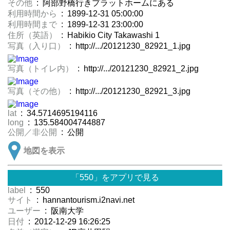
その他
: 阿部野橋行きプラットホームにある
利用時間から
: 1899-12-31 05:00:00
利用時間まで
: 1899-12-31 23:00:00
住所（英語）
: Habikio City Takawashi 1
写真（入り口）
: http://.../20121230_82921_1.jpg
写真（トイレ内）
: http://.../20121230_82921_2.jpg
写真（その他）
: http://.../20121230_82921_3.jpg
lat
: 34.5714695194116
long
: 135.584004744887
公開／非公開
: 公開
地図を表示
「550」をアプリで見る
label
: 550
サイト
: hannantourism.i2navi.net
ユーザー
: 阪南大学
日付
: 2012-12-29 16:26:25