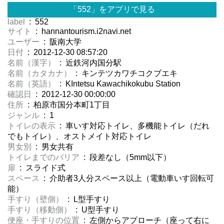
「552」をアプリで見る
label
: 552
サイト
: hannantourism.i2navi.net
ユーザー
: 阪南大学
日付
: 2012-12-30 08:57:20
名前（漢字）
: 近鉄河内国分駅
名前（カタカナ）
: キンテツカワチコクブエキ
名前（英語）
: KIntetsu Kawachikokubu Station
確認日
: 2012-12-30 00:00:00
住所
: 柏原市国分本町1丁目
ジャンル
: 1
トイレの表示
: 車いす対応トイレ、多機能トイレ（だれ
でもトイレ）、オストメイト対応トイレ
男女別
: 男女共有
トイレまでのバリア
: 段差なし（5mm以下）
扉
: スライド式
スペース
: 介助者3人分スペース以上（電動車いす回転可
能）
手すり（壁側）
: L型手すり
手すり（移動側）
: U型手すり
便座・手すりの位置
: 左側からアプローチ（座って右に