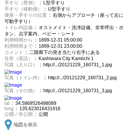
手すり（壁側）
: L型手すり
手すり（移動側）
: U型手すり
便座・手すりの位置
: 右側からアプローチ（座って左に
可動手すり）
トイレ内設備
: オストメイト・洗浄設備、非常呼出・ボ
タン、点字案内、ベビー・シート
利用時間から
: 1899-12-31 05:00:00
利用時間まで
: 1899-12-31 23:00:00
コメント
: 二階廊下の突き当たり右手にある
住所（英語）
: Kashiwara City Kamiichi 1
写真（入り口）
: http://.../20121229_160731_1.jpg
写真（トイレ内）
: http://.../20121229_160731_2.jpg
写真（その他）
: http://.../20121229_160731_3.jpg
lat
: 34.5869526498089
long
: 135.623016431916
公開／非公開
: 公開
地図を表示