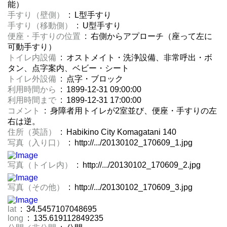
能）
手すり（壁側）
: L型手すり
手すり（移動側）
: U型手すり
便座・手すりの位置
: 右側からアプローチ（座って左に
可動手すり）
トイレ内設備
: オストメイト・洗浄設備、非常呼出・ボ
タン、点字案内、ベビー・シート
トイレ外設備
: 点字・ブロック
利用時間から
: 1899-12-31 09:00:00
利用時間まで
: 1899-12-31 17:00:00
コメント
: 身障者用トイレが2室並び、便座・手すりの左
右は逆。
住所（英語）
: Habikino City Komagatani 140
写真（入り口）
: http://.../20130102_170609_1.jpg
写真（トイレ内）
: http://.../20130102_170609_2.jpg
写真（その他）
: http://.../20130102_170609_3.jpg
lat
: 34.5457107048695
long
: 135.619112849235