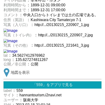
トイレ内設備
: 非常呼出・ボタン
利用時間から
: 1899-12-31 09:00:00
利用時間まで
: 1899-12-31 17:00:00
コメント
: 中央入口からトイレまでは土の広場である。
住所（英語）
: Kashiwara City Tamatecyo 7-1
写真（入り口）
: http://.../20130215_220907_1.jpg
写真（トイレ内）
: http://.../20130215_220907_2.jpg
写真（その他）
: http://.../20130215_221641_3.jpg
lat
: 34.5627412976962
long
: 135.627274811267
公開／非公開
: 公開
地図を表示
「559」をアプリで見る
label
: 559
サイト
: hannantourism.i2navi.net
ユーザー
: 阪南大学
日付
: 2013-02-15 21:01:16