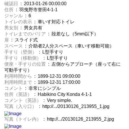
確認日
: 2013-01-26 00:00:00
住所
: 羽曳野市誉田4-1-1
ジャンル
: 6
トイレの表示
: 車いす対応トイレ
男女別
: 男女共有
トイレまでのバリア
: 段差なし（5mm以下）
扉
: スライド式
スペース
: 介助者2人分スペース（車いす移動可能）
手すり（壁側）
: L型手すり
手すり（移動側）
: L型手すり
便座・手すりの位置
: 左側からアプローチ（座って右に
可動手すり）
利用時間から
: 1899-12-31 09:00:00
利用時間まで
: 1899-12-31 17:00:00
コメント
: 非常にシンプル
住所（英語）
: Habikino City Konda 4-1-1
コメント（英語）
: Very simple.
写真（入り口）
: http://.../20130126_213955_1.jpg
写真（トイレ内）
: http://.../20130126_213955_2.jpg