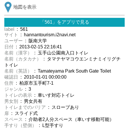
地図を表示
「561」をアプリで見る
label
: 561
サイト
: hannantourism.i2navi.net
ユーザー
: 阪南大学
日付
: 2013-02-15 22:16:41
名前（漢字）
: 玉手山公園南入口トイレ
名前（カタカナ）
: タマテヤマコウエンミナミイリグチ
トイレ
名前（英語）
: Tamateyama Park South Gate Toilet
確認日
: 2010-01-01 00:00:00
住所
: 柏原市玉手町7-1
ジャンル
: 3
トイレの表示
: 車いす対応トイレ
男女別
: 男女共有
トイレまでのバリア
: スロープあり
扉
: スライド式
スペース
: 介助者2人分スペース（車いす移動可能）
手すり（壁側）
: L型手すり