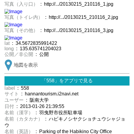
写真（入り口）
: http://.../20130215_210116_1.jpg
写真（トイレ内）
: http://.../20130215_210116_2.jpg
写真（その他）
: http://.../20130215_210116_3.jpg
lat
: 34.5672835991422
long
: 135.635741204023
公開／非公開
: 公開
地図を表示
「558」をアプリで見る
label
: 558
サイト
: hannantourism.i2navi.net
ユーザー
: 阪南大学
日付
: 2013-01-26 21:39:55
名前（漢字）
: 羽曳野市役所駐車場
名前（カタカナ）
: ハビキノシヤクショチュウシャジョ
ウ
名前（英語）
: Parking of the Habikino City Office