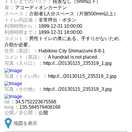
トイレまでのバリア
: 段差なし（5mm以下）
扉
: アコーディオンカーテン
スペース
: 介助者1人分スペース（片側500mm以上）
トイレ内設備
: 非常呼出・ボタン
利用時間から
: 1899-12-31 10:00:00
利用時間まで
: 1899-12-31 18:00:00
コメント
: 男性トイレの奥にある。手すりがないため、
介助が必要。
住所（英語）
: Habikino City Shimaizumi 8-8-1
コメント（英語）
: A handrail is not placed.
写真（入り口）
: http://.../20130115_235319_1.jpg
写真（トイレ内）
: http://.../20130115_235319_2.jpg
写真（その他）
: http://.../20130115_235319_3.jpg
lat
: 34.5752223675568
long
: 135.584579408168
公開／非公開
: 公開
地図を表示