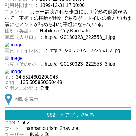
利用時間まで
: 1899-12-31 17:00:00
コメント
: カラー舗装された歩道にはＵ字形の側溝があ
って、車椅子の横断が困難であるが、トイレの前方だけは
溝にセメントが詰められて平坦になっている。
住所（英語）
: Habikino City Karusato
写真（入り口）
: http://.../20130323_222553_1.jpg
写真（トイレ内）
: http://.../20130323_222553_2.jpg
写真（その他）
: http://.../20130323_222553_3.jpg
lat
: 34.5514601208946
long
: 135.595850050449
公開／非公開
: 公開
地図を表示
「562」をアプリで見る
label
: 562
サイト
: hannantourism.i2navi.net
ユーザー
: 阪南大学