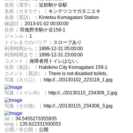
名前（漢字）
: 近鉄駒ケ谷駅
名前（カタカナ）
: キンテツコマガタニエキ
名前（英語）
: Kintetsu Komagatani Station
確認日
: 2013-01-02 00:00:00
住所
: 羽曳野市駒ケ谷159-1
ジャンル
: 1
トイレまでのバリア
: スロープあり
利用時間から
: 1899-12-31 05:00:00
利用時間まで
: 1899-12-31 23:00:00
コメント
: 身障者用トイレはない。
住所（英語）
: Habikino City Komagatani 159-1
コメント（英語）
: There is not disabled toilets.
写真（入り口）
: http://.../20130102_223118_1.jpg
写真（トイレ内）
: http://.../20130115_234308_2.jpg
写真（その他）
: http://.../20130115_234308_3.jpg
lat
: 34.5455273355935
long
: 135.622331500053
公開／非公開
: 公開