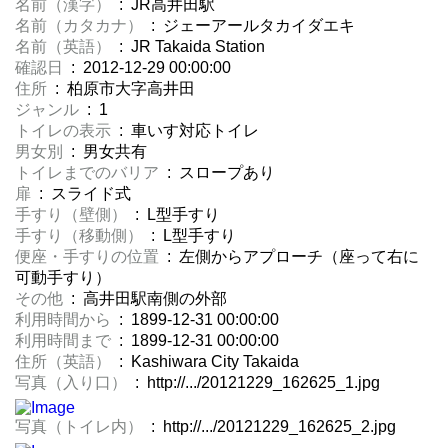
名前（漢字）
: JR高井田駅
名前（カタカナ）
: ジェーアールタカイダエキ
名前（英語）
: JR Takaida Station
確認日
: 2012-12-29 00:00:00
住所
: 柏原市大字高井田
ジャンル
: 1
トイレの表示
: 車いす対応トイレ
男女別
: 男女共有
トイレまでのバリア
: スロープあり
扉
: スライド式
手すり（壁側）
: L型手すり
手すり（移動側）
: L型手すり
便座・手すりの位置
: 左側からアプローチ（座って右に
可動手すり）
その他
: 高井田駅南側の外部
利用時間から
: 1899-12-31 00:00:00
利用時間まで
: 1899-12-31 00:00:00
住所（英語）
: Kashiwara City Takaida
写真（入り口）
: http://.../20121229_162625_1.jpg
写真（トイレ内）
: http://.../20121229_162625_2.jpg