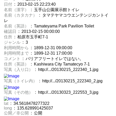
日付
: 2013-02-15 22:23:40
名前（漢字）
: 玉手山公園展示館トイレ
名前（カタカナ）
: タマテヤマコウエンテンジカントイ
レ
名前（英語）
: Tamateyama Park Pavilion Toilet
確認日
: 2013-02-15 00:00:00
住所
: 柏原市玉手町7-1
ジャンル
: 3
利用時間から
: 1899-12-31 09:00:00
利用時間まで
: 1899-12-31 17:00:00
コメント
: バリアフリートイレではない。
住所（英語）
: Kashiwara City Tamatecyo 7-1
写真（入り口）
: http://.../20130215_222340_1.jpg
写真（トイレ内）
: http://.../20130215_222340_2.jpg
写真（その他）
: http://.../20130323_222553_3.jpg
lat
: 34.5618478277322
long
: 135.628991425037
公開／非公開
: 公開