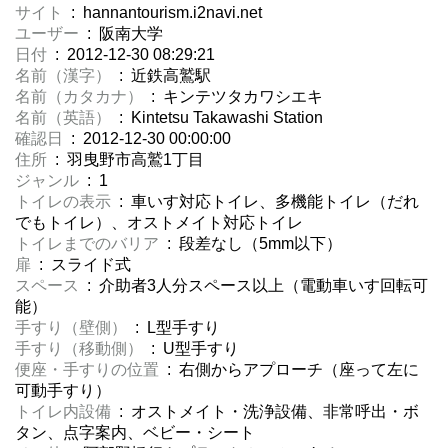
サイト
: hannantourism.i2navi.net
ユーザー
: 阪南大学
日付
: 2012-12-30 08:29:21
名前（漢字）
: 近鉄高鷲駅
名前（カタカナ）
: キンテツタカワシエキ
名前（英語）
: Kintetsu Takawashi Station
確認日
: 2012-12-30 00:00:00
住所
: 羽曳野市高鷲1丁目
ジャンル
: 1
トイレの表示
: 車いす対応トイレ、多機能トイレ（だれ
でもトイレ）、オストメイト対応トイレ
トイレまでのバリア
: 段差なし（5mm以下）
扉
: スライド式
スペース
: 介助者3人分スペース以上（電動車いす回転可
能）
手すり（壁側）
: L型手すり
手すり（移動側）
: U型手すり
便座・手すりの位置
: 右側からアプローチ（座って左に
可動手すり）
トイレ内設備
: オストメイト・洗浄設備、非常呼出・ボ
タン、点字案内、ベビー・シート