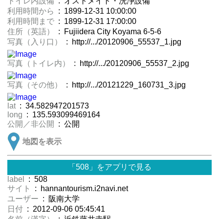
トイレ内設備
: オストメイト・洗浄設備
利用時間から
: 1899-12-31 10:00:00
利用時間まで
: 1899-12-31 17:00:00
住所（英語）
: Fujiidera City Koyama 6-5-6
写真（入り口）
: http://.../20120906_55537_1.jpg
写真（トイレ内）
: http://.../20120906_55537_2.jpg
写真（その他）
: http://.../20121229_160731_3.jpg
lat
: 34.582947201573
long
: 135.593099469164
公開／非公開
: 公開
地図を表示
「508」をアプリで見る
label
: 508
サイト
: hannantourism.i2navi.net
ユーザー
: 阪南大学
日付
: 2012-09-06 05:45:41