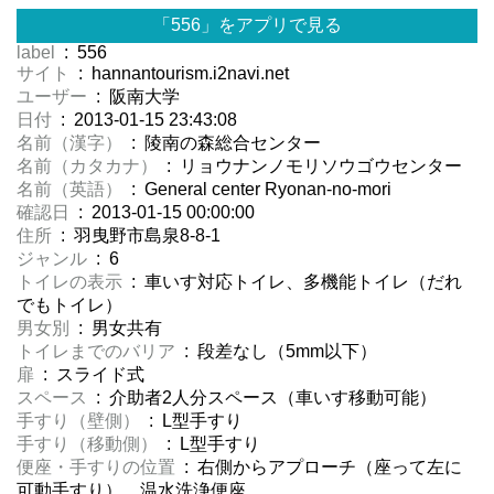
「556」をアプリで見る
label
: 556
サイト
: hannantourism.i2navi.net
ユーザー
: 阪南大学
日付
: 2013-01-15 23:43:08
名前（漢字）
: 陵南の森総合センター
名前（カタカナ）
: リョウナンノモリソウゴウセンター
名前（英語）
: General center Ryonan-no-mori
確認日
: 2013-01-15 00:00:00
住所
: 羽曳野市島泉8-8-1
ジャンル
: 6
トイレの表示
: 車いす対応トイレ、多機能トイレ（だれ
でもトイレ）
男女別
: 男女共有
トイレまでのバリア
: 段差なし（5mm以下）
扉
: スライド式
スペース
: 介助者2人分スペース（車いす移動可能）
手すり（壁側）
: L型手すり
手すり（移動側）
: L型手すり
便座・手すりの位置
: 右側からアプローチ（座って左に
可動手すり）、温水洗浄便座