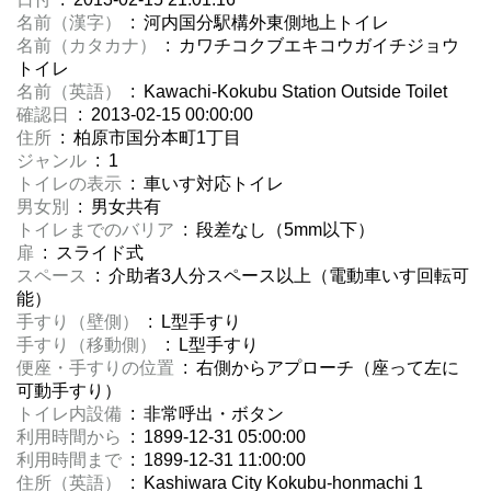
名前（漢字）
: 河内国分駅構外東側地上トイレ
名前（カタカナ）
: カワチコクブエキコウガイチジョウ
トイレ
名前（英語）
: Kawachi-Kokubu Station Outside Toilet
確認日
: 2013-02-15 00:00:00
住所
: 柏原市国分本町1丁目
ジャンル
: 1
トイレの表示
: 車いす対応トイレ
男女別
: 男女共有
トイレまでのバリア
: 段差なし（5mm以下）
扉
: スライド式
スペース
: 介助者3人分スペース以上（電動車いす回転可
能）
手すり（壁側）
: L型手すり
手すり（移動側）
: L型手すり
便座・手すりの位置
: 右側からアプローチ（座って左に
可動手すり）
トイレ内設備
: 非常呼出・ボタン
利用時間から
: 1899-12-31 05:00:00
利用時間まで
: 1899-12-31 11:00:00
住所（英語）
: Kashiwara City Kokubu-honmachi 1