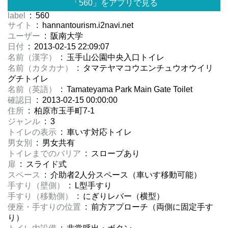
「560」をアプリで見る
label
: 560
サイト
: hannantourism.i2navi.net
ユーザー
: 阪南大学
日付
: 2013-02-15 22:09:07
名前（漢字）
: 玉手山公園中央入口トイレ
名前（カタカナ）
: タマテヤマコウエンチュウオウイリ
グチトイレ
名前（英語）
: Tamateyama Park Main Gate Toilet
確認日
: 2013-02-15 00:00:00
住所
: 柏原市玉手町7-1
ジャンル
: 3
トイレの表示
: 車いす対応トイレ
男女別
: 男女共有
トイレまでのバリア
: スロープあり
扉
: スライド式
スペース
: 介助者2人分スペース（車いす移動可能）
手すり（壁側）
: L型手すり
手すり（移動側）
: にぎりレバー（横型）
便座・手すりの位置
: 前方アプローチ（両側に固定手す
り）