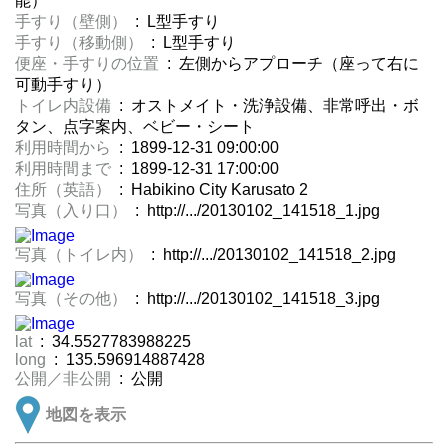
能）
手すり（壁側）
: L型手すり
手すり（移動側）
: L型手すり
便座・手すりの位置
: 左側からアプローチ（座って右に
可動手すり）
トイレ内設備
: オストメイト・洗浄設備、非常呼出・ボ
タン、点字案内、ベビー・シート
利用時間から
: 1899-12-31 09:00:00
利用時間まで
: 1899-12-31 17:00:00
住所（英語）
: Habikino City Karusato 2
写真（入り口）
: http://.../20130102_141518_1.jpg
写真（トイレ内）
: http://.../20130102_141518_2.jpg
写真（その他）
: http://.../20130102_141518_3.jpg
lat
: 34.5527783988225
long
: 135.596914887428
公開／非公開
: 公開
地図を表示