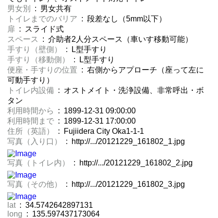
男女別
: 男女共有
トイレまでのバリア
: 段差なし（5mm以下）
扉
: スライド式
スペース
: 介助者2人分スペース（車いす移動可能）
手すり（壁側）
: L型手すり
手すり（移動側）
: L型手すり
便座・手すりの位置
: 右側からアプローチ（座って左に
可動手すり）
トイレ内設備
: オストメイト・洗浄設備、非常呼出・ボ
タン
利用時間から
: 1899-12-31 09:00:00
利用時間まで
: 1899-12-31 17:00:00
住所（英語）
: Fujiidera City Oka1-1-1
写真（入り口）
: http://.../20121229_161802_1.jpg
写真（トイレ内）
: http://.../20121229_161802_2.jpg
写真（その他）
: http://.../20121229_161802_3.jpg
lat
: 34.5742642897131
long
: 135.597437173064