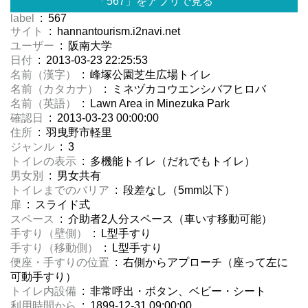
「567」をアプリで見る
label
: 567
サイト
: hannantourism.i2navi.net
ユーザー
: 阪南大学
日付
: 2013-03-23 22:25:53
名前（漢字）
: 峰塚公園芝生広場トイレ
名前（カタカナ）
: ミネヅカコウエンシバフヒロバ
名前（英語）
: Lawn Area in Minezuka Park
確認日
: 2013-03-23 00:00:00
住所
: 羽曳野市軽里
ジャンル
: 3
トイレの表示
: 多機能トイレ（だれでもトイレ）
男女別
: 男女共有
トイレまでのバリア
: 段差なし（5mm以下）
扉
: スライド式
スペース
: 介助者2人分スペース（車いす移動可能）
手すり（壁側）
: L型手すり
手すり（移動側）
: L型手すり
便座・手すりの位置
: 右側からアプローチ（座って左に
可動手すり）
トイレ内設備
: 非常呼出・ボタン、ベビー・シート
利用時間から
: 1899-12-31 09:00:00