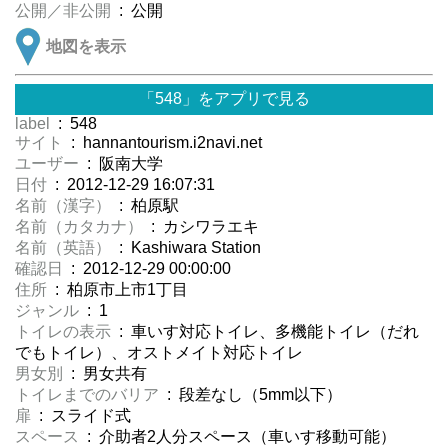
公開／非公開
: 公開
地図を表示
「548」をアプリで見る
label
: 548
サイト
: hannantourism.i2navi.net
ユーザー
: 阪南大学
日付
: 2012-12-29 16:07:31
名前（漢字）
: 柏原駅
名前（カタカナ）
: カシワラエキ
名前（英語）
: Kashiwara Station
確認日
: 2012-12-29 00:00:00
住所
: 柏原市上市1丁目
ジャンル
: 1
トイレの表示
: 車いす対応トイレ、多機能トイレ（だれ
でもトイレ）、オストメイト対応トイレ
男女別
: 男女共有
トイレまでのバリア
: 段差なし（5mm以下）
扉
: スライド式
スペース
: 介助者2人分スペース（車いす移動可能）