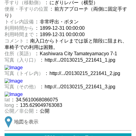
手すり（移動側）
: にぎりレバー（横型）
便座・手すりの位置
: 前方アプローチ（両側に固定手す
り）
トイレ内設備
: 非常呼出・ボタン
利用時間から
: 1899-12-31 00:00:00
利用時間まで
: 1899-12-31 00:00:00
コメント
: 南入口からトイレまでは坂と階段に阻まれ、
車椅子での利用は困難。
住所（英語）
: Kashiwara City Tamateyamacyo 7-1
写真（入り口）
: http://.../20130215_221641_1.jpg
写真（トイレ内）
: http://.../20130215_221641_2.jpg
写真（その他）
: http://.../20130215_221641_3.jpg
lat
: 34.5610068086075
long
: 135.629049763083
公開／非公開
: 公開
地図を表示