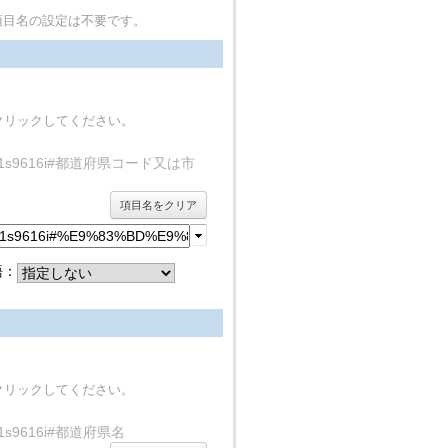
項目名の設定は不要です。
クリックしてください。
erty/rdf1s9616i#都道府県コード又は市
項目名をクリア
語：
クリックしてください。
y/rdf1s9616i#都道府県名