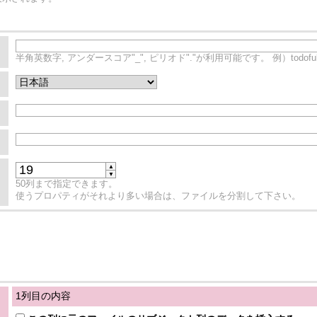
半角英数字, アンダースコア"_", ピリオド"."が利用可能です。 例）todofuken
▲
▼
50列まで指定できます。
使うプロパティがそれより多い場合は、ファイルを分割して下さい。
1列目の内容