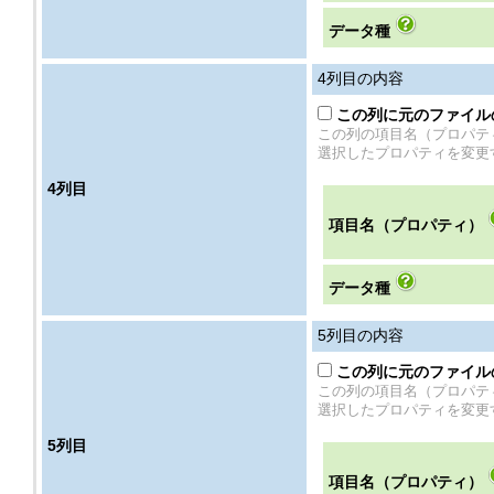
データ種
4
列目の内容
この列に元のファイル
この列の項目名（プロパテ
選択したプロパティを変更
4
列目
項目名（プロパティ）
データ種
5
列目の内容
この列に元のファイル
この列の項目名（プロパテ
選択したプロパティを変更
5
列目
項目名（プロパティ）