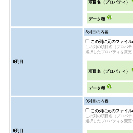
項目名（プロパティ）
データ種
8
列目の内容
この列に元のファイル
この列の項目名（プロパテ
選択したプロパティを変更
8
列目
項目名（プロパティ）
データ種
9
列目の内容
この列に元のファイル
この列の項目名（プロパテ
選択したプロパティを変更
9
列目