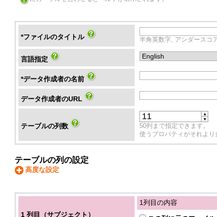
*ファイルのタイトル
半角英数字, アンダースコア"_"
言語指定
*データ作成者の名前
データ作成者のURL
▲
▼
テーブルの列数
50列まで指定できます。
使うプロパティがそれより
テーブルの列の設定
高度な設定
1列目の内容
1 列目（サブジェクト）