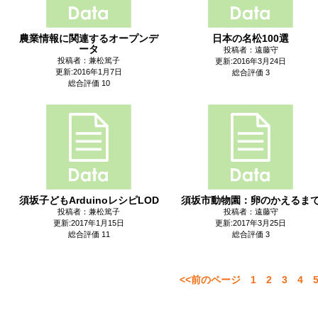
農業情報に関連するオープンデ
日本の名松100選
ータ
投稿者：遠藤守
投稿者：兼松篤子
更新:2016年3月24日
更新:2016年1月7日
総合評価 3
総合評価 10
須坂子どもArduinoレシピLOD
須坂市動物園：卵のかえるま
投稿者：兼松篤子
投稿者：遠藤守
更新:2017年1月15日
更新:2017年3月25日
総合評価 11
総合評価 3
<<前のページ
1
2
3
4