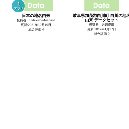
1
アプリ
日本の地名由来
岐阜県加茂郡白川町 白川の地
由来 データセット
投稿者：Hidekazu Aoshima
投稿者：天川伊織
更新:2021年12月10日
更新:2017年1月27日
総合評価 4
総合評価 0