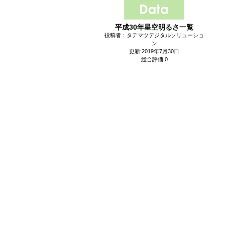
平成30年星空明るさ一覧
投稿者：タテマツデジタルソリューショ
ン
更新:2019年7月30日
総合評価 0