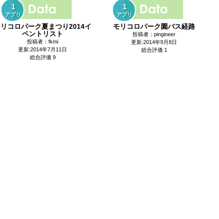
1
1
アプリ
アプリ
リコロパーク夏まつり2014イ
モリコロパーク園バス経路
ベントリスト
投稿者：pingineer
投稿者：fkmi
更新:2014年9月8日
更新:2014年7月11日
総合評価 1
総合評価 9