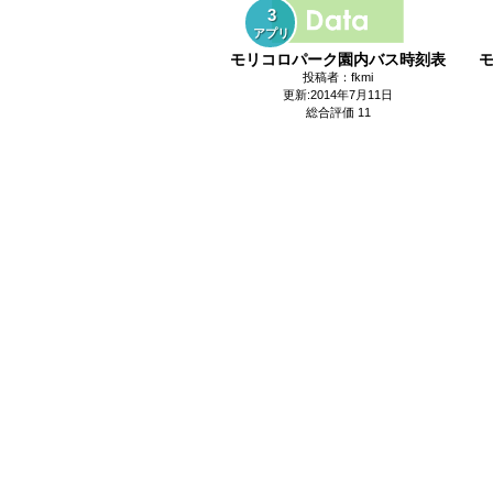
3
アプリ
モリコロパーク園内バス時刻表
モ
投稿者：fkmi
更新:2014年7月11日
総合評価 11