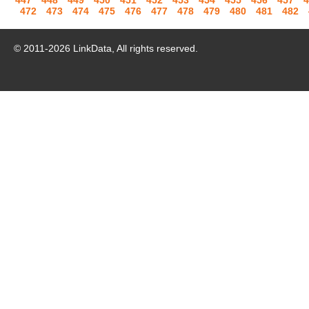
447
448
449
450
451
452
453
454
455
456
457
4
472
473
474
475
476
477
478
479
480
481
482
© 2011-
2026
LinkData, All rights reserved.