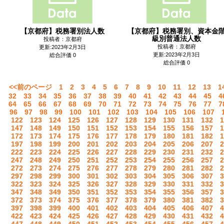
【京都府】税務署別法人数
【京都府】税務署別、資本金
級別普通法人数
投稿者：京都府
投稿者：京都府
更新:2023年2月3日
更新:2023年2月3日
総合評価 0
総合評価 0
<<前のページ
1
2
3
4
5
6
7
8
9
10
11
12
13
1
32
33
34
35
36
37
38
39
40
41
42
43
44
45
4
64
65
66
67
68
69
70
71
72
73
74
75
76
77
7
96
97
98
99
100
101
102
103
104
105
106
107
122
123
124
125
126
127
128
129
130
131
132
1
147
148
149
150
151
152
153
154
155
156
157
1
172
173
174
175
176
177
178
179
180
181
182
1
197
198
199
200
201
202
203
204
205
206
207
2
222
223
224
225
226
227
228
229
230
231
232
2
247
248
249
250
251
252
253
254
255
256
257
2
272
273
274
275
276
277
278
279
280
281
282
2
297
298
299
300
301
302
303
304
305
306
307
3
322
323
324
325
326
327
328
329
330
331
332
3
347
348
349
350
351
352
353
354
355
356
357
3
372
373
374
375
376
377
378
379
380
381
382
3
397
398
399
400
401
402
403
404
405
406
407
4
422
423
424
425
426
427
428
429
430
431
432
4