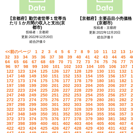
【京都府】勤労者世帯１世帯当
【京都府】主要品目小売価格
たり１か月間の収入と支出(京
(京都市)
都市)
投稿者：京都府
投稿者：京都府
更新:2022年12月20日
更新:2022年12月20日
総合評価 0
総合評価 0
<<前のページ
1
2
3
4
5
6
7
8
9
10
11
12
13
1
32
33
34
35
36
37
38
39
40
41
42
43
44
45
4
64
65
66
67
68
69
70
71
72
73
74
75
76
77
7
96
97
98
99
100
101
102
103
104
105
106
107
122
123
124
125
126
127
128
129
130
131
132
1
147
148
149
150
151
152
153
154
155
156
157
1
172
173
174
175
176
177
178
179
180
181
182
1
197
198
199
200
201
202
203
204
205
206
207
2
222
223
224
225
226
227
228
229
230
231
232
2
247
248
249
250
251
252
253
254
255
256
257
2
272
273
274
275
276
277
278
279
280
281
282
2
297
298
299
300
301
302
303
304
305
306
307
3
322
323
324
325
326
327
328
329
330
331
332
3
347
348
349
350
351
352
353
354
355
356
357
3
372
373
374
375
376
377
378
379
380
381
382
3
397
398
399
400
401
402
403
404
405
406
407
4
422
423
424
425
426
427
428
429
430
431
432
4