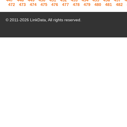
447
448
449
450
451
452
453
454
455
456
457
4
472
473
474
475
476
477
478
479
480
481
482
© 2011-
2026
LinkData, All rights reserved.