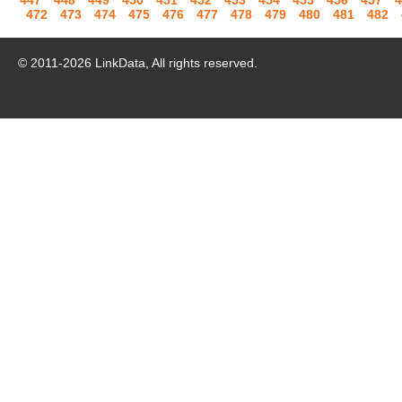
447
448
449
450
451
452
453
454
455
456
457
4
472
473
474
475
476
477
478
479
480
481
482
© 2011-
2026
LinkData, All rights reserved.