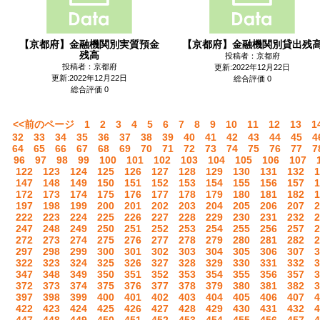
【京都府】金融機関別実質預金
【京都府】金融機関別貸出残
残高
投稿者：京都府
投稿者：京都府
更新:2022年12月22日
更新:2022年12月22日
総合評価 0
総合評価 0
<<前のページ
1
2
3
4
5
6
7
8
9
10
11
12
13
1
32
33
34
35
36
37
38
39
40
41
42
43
44
45
4
64
65
66
67
68
69
70
71
72
73
74
75
76
77
7
96
97
98
99
100
101
102
103
104
105
106
107
122
123
124
125
126
127
128
129
130
131
132
1
147
148
149
150
151
152
153
154
155
156
157
1
172
173
174
175
176
177
178
179
180
181
182
1
197
198
199
200
201
202
203
204
205
206
207
2
222
223
224
225
226
227
228
229
230
231
232
2
247
248
249
250
251
252
253
254
255
256
257
2
272
273
274
275
276
277
278
279
280
281
282
2
297
298
299
300
301
302
303
304
305
306
307
3
322
323
324
325
326
327
328
329
330
331
332
3
347
348
349
350
351
352
353
354
355
356
357
3
372
373
374
375
376
377
378
379
380
381
382
3
397
398
399
400
401
402
403
404
405
406
407
4
422
423
424
425
426
427
428
429
430
431
432
4